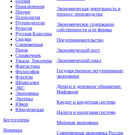
Поэзия
Приключения
Экономическая деятельность и
Прочее
процесс производства
Психология
Путеводители
Экономическое содержание
Религия
собственности и ее формы
Русская Классика
Скидки
Предпринимательство
Современная
Проза
Экономический рост
Справочник
Экономический цикл
Ужасы, Триллеры
Фантастика
Государственное регулирование
Философия
экономики
Фэнтези
Шпаргалки
Деньги и денежное обращение.
ЭБС
Инфляция
Экономика
Эротика
Кредит и кредитная система
Юмор
Юридическая
Налоги и налоговая система
Бестселлеры
Мировая экономика
Новинки
Современная экономика России