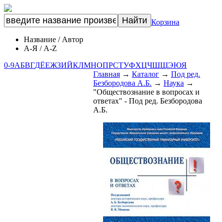
Корзина
Название
/
Автор
А-Я
/
A-Z
0-9
А
Б
В
Г
Д
Ё
Е
Ж
З
И
Й
К
Л
М
Н
О
П
Р
С
Т
У
Ф
Х
Ц
Ч
Ш
Щ
Э
Ю
Я
Главная
→
Каталог
→
Под ред.
Безбородова А.Б.
→
Наука
→
"Обществознание в вопросах и
ответах" - Под ред. Безбородова
А.Б.