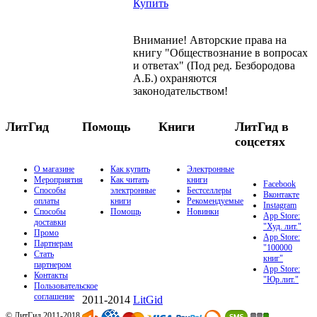
Купить
Внимание! Авторские права на
книгу "Обществознание в вопросах
и ответах" (Под ред. Безбородова
А.Б.) охраняются
законодательством!
ЛитГид
Помощь
Книги
ЛитГид в
соцсетях
О магазине
Как купить
Электронные
Мероприятия
Как читать
книги
Facebook
Способы
электронные
Бестселлеры
Вконтакте
оплаты
книги
Рекомендуемые
Instagram
Способы
Помощь
Новинки
App Store:
доставки
"Худ. лит."
Промо
App Store:
Партнерам
"100000
Стать
книг"
партнером
App Store:
Контакты
"Юр.лит."
Пользовательское
соглашение
2011-2014
LitGid
© ЛитГид 2011-2018