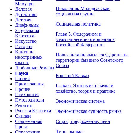
Мемуары
Поколения. Молодежь как
Деловая
социальная группа
Детективы
Детская
Социальная политика
Диафильмы
Зарубежная
Глава 5. Федерализм и
Классика
межэтнические отношения в
Искусство
Российской Федерации
История
Книги на
Новые независимые государства на
иностранных
территории бывшего Советского
языках
Союза
Любовные Романы
Наука
Большой Кавказ
Поэзия
Приключения
Глава 6. Экономика: наука и
Прочее
хозяйство, теория и практика
Психология
Путеводители
Экономическая система
Религия
Русская Классика
Экономическая сущность рынка
Скидки
Современная
Спрос, предложение, цена
Проза
Типы рынков
Справочник