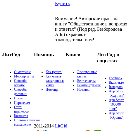
Купить
Внимание! Авторские права на
книгу "Обществознание в вопросах
и ответах" (Под ред. Безбородова
А.Б.) охраняются
законодательством!
ЛитГид
Помощь
Книги
ЛитГид в
соцсетях
О магазине
Как купить
Электронные
Мероприятия
Как читать
книги
Facebook
Способы
электронные
Бестселлеры
Вконтакте
оплаты
книги
Рекомендуемые
Instagram
Способы
Помощь
Новинки
App Store:
доставки
"Худ. лит."
Промо
App Store:
Партнерам
"100000
Стать
книг"
партнером
App Store:
Контакты
"Юр.лит."
Пользовательское
соглашение
2011-2014
LitGid