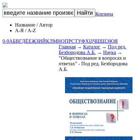
Корзина
Название
/
Автор
А-Я
/
A-Z
0-9
А
Б
В
Г
Д
Ё
Е
Ж
З
И
Й
К
Л
М
Н
О
П
Р
С
Т
У
Ф
Х
Ц
Ч
Ш
Щ
Э
Ю
Я
Главная
→
Каталог
→
Под ред.
Безбородова А.Б.
→
Наука
→
"Обществознание в вопросах и
ответах" - Под ред. Безбородова
А.Б.