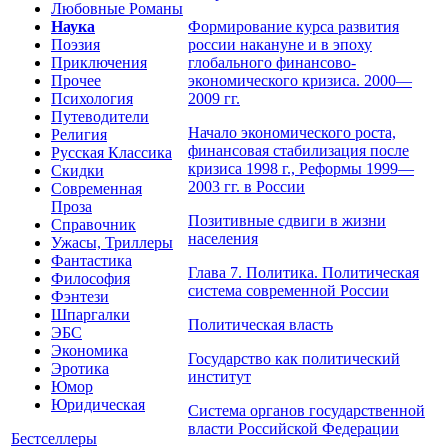
Любовные Романы
Наука
Формирование курса развития
Поэзия
россии накануне и в эпоху
Приключения
глобального финансово-
Прочее
экономического кризиса. 2000—
Психология
2009 гг.
Путеводители
Начало экономического роста,
Религия
финансовая стабилизация после
Русская Классика
кризиса 1998 г., Реформы 1999—
Скидки
2003 гг. в России
Современная
Проза
Позитивные сдвиги в жизни
Справочник
населения
Ужасы, Триллеры
Фантастика
Глава 7. Политика. Политическая
Философия
система современной России
Фэнтези
Шпаргалки
Политическая власть
ЭБС
Экономика
Государство как политический
Эротика
институт
Юмор
Юридическая
Система органов государственной
власти Российской Федерации
Бестселлеры