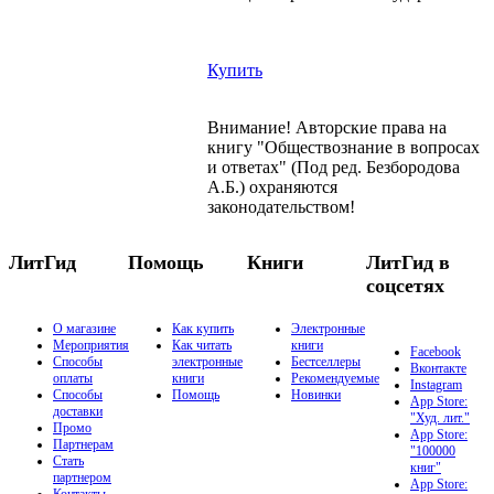
Купить
Внимание! Авторские права на
книгу "Обществознание в вопросах
и ответах" (Под ред. Безбородова
А.Б.) охраняются
законодательством!
ЛитГид
Помощь
Книги
ЛитГид в
соцсетях
О магазине
Как купить
Электронные
Мероприятия
Как читать
книги
Facebook
Способы
электронные
Бестселлеры
Вконтакте
оплаты
книги
Рекомендуемые
Instagram
Способы
Помощь
Новинки
App Store:
доставки
"Худ. лит."
Промо
App Store:
Партнерам
"100000
Стать
книг"
партнером
App Store:
Контакты