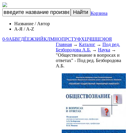
Корзина
Название
/
Автор
А-Я
/
A-Z
0-9
А
Б
В
Г
Д
Ё
Е
Ж
З
И
Й
К
Л
М
Н
О
П
Р
С
Т
У
Ф
Х
Ц
Ч
Ш
Щ
Э
Ю
Я
Главная
→
Каталог
→
Под ред.
Безбородова А.Б.
→
Наука
→
"Обществознание в вопросах и
ответах" - Под ред. Безбородова
А.Б.