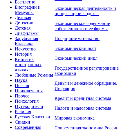
Бесплатно
Биографии и
Экономическая деятельность и
Мемуары
процесс производства
Деловая
Детективы
Экономическое содержание
Детская
собственности и ее формы
Диафильмы
Зарубежная
Предпринимательство
Классика
Экономический рост
Искусство
История
Экономический цикл
Книги на
иностранных
Государственное регулирование
языках
экономики
Любовные Романы
Наука
Деньги и денежное обращение.
Поэзия
Инфляция
Приключения
Прочее
Кредит и кредитная система
Психология
Путеводители
Налоги и налоговая система
Религия
Русская Классика
Мировая экономика
Скидки
Современная
Современная экономика России