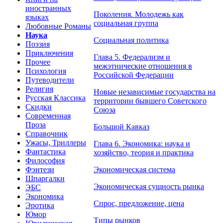
иностранных
Поколения. Молодежь как
языках
социальная группа
Любовные Романы
Наука
Социальная политика
Поэзия
Приключения
Глава 5. Федерализм и
Прочее
межэтнические отношения в
Психология
Российской Федерации
Путеводители
Религия
Новые независимые государства на
Русская Классика
территории бывшего Советского
Скидки
Союза
Современная
Проза
Большой Кавказ
Справочник
Ужасы, Триллеры
Глава 6. Экономика: наука и
Фантастика
хозяйство, теория и практика
Философия
Фэнтези
Экономическая система
Шпаргалки
Экономическая сущность рынка
ЭБС
Экономика
Спрос, предложение, цена
Эротика
Юмор
Типы рынков