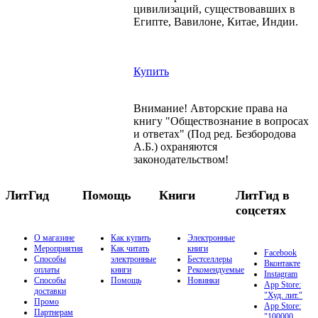
цивилизаций, существовавших в
Египте, Вавилоне, Китае, Индии.
Купить
Внимание! Авторские права на
книгу "Обществознание в вопросах
и ответах" (Под ред. Безбородова
А.Б.) охраняются
законодательством!
ЛитГид
Помощь
Книги
ЛитГид в
соцсетях
О магазине
Как купить
Электронные
Мероприятия
Как читать
книги
Facebook
Способы
электронные
Бестселлеры
Вконтакте
оплаты
книги
Рекомендуемые
Instagram
Способы
Помощь
Новинки
App Store:
доставки
"Худ. лит."
Промо
App Store:
Партнерам
"100000