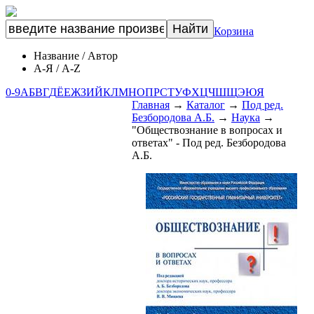
Корзина
Название
/
Автор
А-Я
/
A-Z
0-9
А
Б
В
Г
Д
Ё
Е
Ж
З
И
Й
К
Л
М
Н
О
П
Р
С
Т
У
Ф
Х
Ц
Ч
Ш
Щ
Э
Ю
Я
Главная
→
Каталог
→
Под ред.
Безбородова А.Б.
→
Наука
→
"Обществознание в вопросах и
ответах" - Под ред. Безбородова
А.Б.