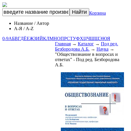
Корзина
Название
/
Автор
А-Я
/
A-Z
0-9
А
Б
В
Г
Д
Ё
Е
Ж
З
И
Й
К
Л
М
Н
О
П
Р
С
Т
У
Ф
Х
Ц
Ч
Ш
Щ
Э
Ю
Я
Главная
→
Каталог
→
Под ред.
Безбородова А.Б.
→
Наука
→
"Обществознание в вопросах и
ответах" - Под ред. Безбородова
А.Б.