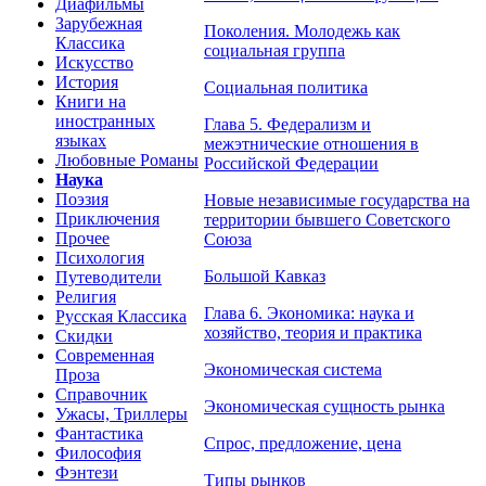
Диафильмы
Зарубежная
Поколения. Молодежь как
Классика
социальная группа
Искусство
История
Социальная политика
Книги на
иностранных
Глава 5. Федерализм и
языках
межэтнические отношения в
Любовные Романы
Российской Федерации
Наука
Поэзия
Новые независимые государства на
Приключения
территории бывшего Советского
Прочее
Союза
Психология
Большой Кавказ
Путеводители
Религия
Глава 6. Экономика: наука и
Русская Классика
хозяйство, теория и практика
Скидки
Современная
Экономическая система
Проза
Справочник
Экономическая сущность рынка
Ужасы, Триллеры
Фантастика
Спрос, предложение, цена
Философия
Фэнтези
Типы рынков