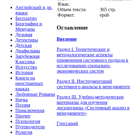
Язык:
Английский и др.
Объем текста:
365 стр.
языки
Формат:
epub
Бесплатно
Биографии и
Оглавление
Мемуары
Деловая
Введение
Детективы
Детская
Раздел I. Теоретические и
Диафильмы
методологические аспекты
Зарубежная
применения системного подхода к
Классика
исследованию социально-
Искусство
экономических систем
История
Книги на
Раздел II. Инструментарий
иностранных
системного анализа в менеджменте
языках
Любовные Романы
Раздел III. Учебно-методические
Наука
материалы для изучения
Поэзия
дисциплины «Системный анализ в
Приключения
менеджменте»
Прочее
Психология
Глоссарий
Путеводители
Религия