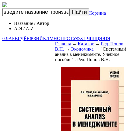
Корзина
Название
/
Автор
А-Я
/
A-Z
0-9
А
Б
В
Г
Д
Ё
Е
Ж
З
И
Й
К
Л
М
Н
О
П
Р
С
Т
У
Ф
Х
Ц
Ч
Ш
Щ
Э
Ю
Я
Главная
→
Каталог
→
Ред. Попов
В.Н.
→
Экономика
→
"Системный
анализ в менеджменте. Учебное
пособие" - Ред. Попов В.Н.