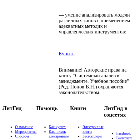
— умение анализировать модели
различных типов с применением
адекватных методик и
управленческих инструментов;
Купить
Внимание! Авторские права на
книгу "Системный анализ в
менеджменте. Учебное пособие"
(Ред. Попов В.Н.) охраняются
законодательством!
ЛитГид
Помощь
Книги
ЛитГид в
соцсетях
О магазине
Как купить
Электронные
Мероприятия
Как читать
книги
Facebook
Способы
электронные
Бестселлеры
Вконтакте