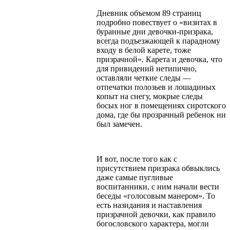
Дневник объемом 89 страниц
подробно повествует о «визитах в
буранные дни девочки-призрака,
всегда подъезжающей к парадному
входу в белой карете, тоже
призрачной». Карета и девочка, что
для привидений нетипично,
оставляли четкие следы —
отпечатки полозьев и лошадиных
копыт на снегу, мокрые следы
босых ног в помещениях сиротского
дома, где бы прозрачный ребенок ни
был замечен.
И вот, после того как с
присутствием призрака обвыклись
даже самые пугливые
воспитанники, с ним начали вести
беседы «голосовым манером». То
есть назидания и наставления
призрачной девочки, как правило
богословского характера, могли