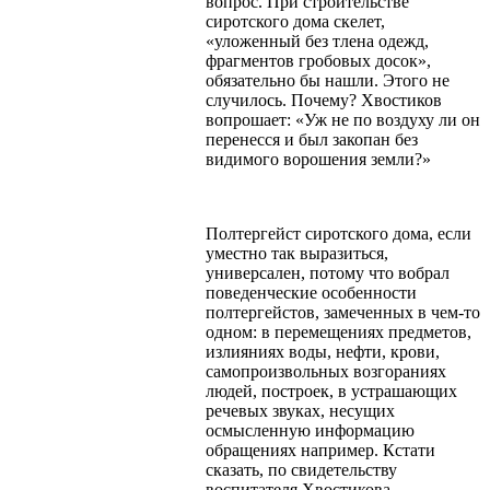
вопрос. При строительстве
сиротского дома скелет,
«уложенный без тлена одежд,
фрагментов гробовых досок»,
обязательно бы нашли. Этого не
случилось. Почему? Хвостиков
вопрошает: «Уж не по воздуху ли он
перенесся и был закопан без
видимого ворошения земли?»
Полтергейст сиротского дома, если
уместно так выразиться,
универсален, потому что вобрал
поведенческие особенности
полтергейстов, замеченных в чем-то
одном: в перемещениях предметов,
излияниях воды, нефти, крови,
самопроизвольных возгораниях
людей, построек, в устрашающих
речевых звуках, несущих
осмысленную информацию
обращениях например. Кстати
сказать, по свидетельству
воспитателя Хвостикова,