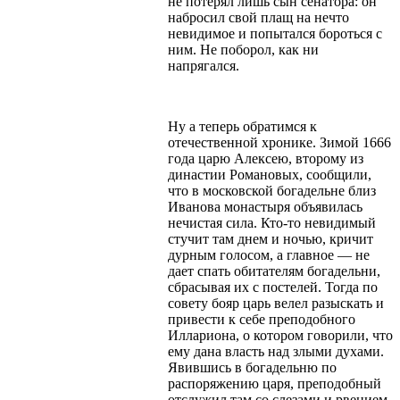
не потерял лишь сын сенатора: он
набросил свой плащ на нечто
невидимое и попытался бороться с
ним. Не поборол, как ни
напрягался.
Ну а теперь обратимся к
отечественной хронике. Зимой 1666
года царю Алексею, второму из
династии Романовых, сообщили,
что в московской богадельне близ
Иванова монастыря объявилась
нечистая сила. Кто-то невидимый
стучит там днем и ночью, кричит
дурным голосом, а главное — не
дает спать обитателям богадельни,
сбрасывая их с постелей. Тогда по
совету бояр царь велел разыскать и
привести к себе преподобного
Иллариона, о котором говорили, что
ему дана власть над злыми духами.
Явившись в богадельню по
распоряжению царя, преподобный
отслужил там со слезами и рвением