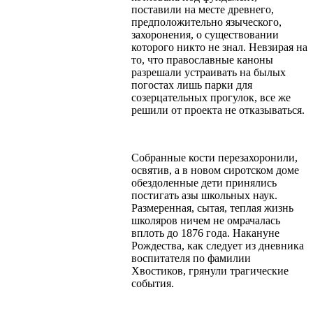
поставили на месте древнего,
предположительно языческого,
захоронения, о существовании
которого никто не знал. Невзирая на
то, что православные каноны
разрешали устраивать на былых
погостах лишь парки для
созерцательных прогулок, все же
решили от проекта не отказываться.
Собранные кости перезахоронили,
освятив, а в новом сиротском доме
обездоленные дети принялись
постигать азы школьных наук.
Размеренная, сытая, теплая жизнь
школяров ничем не омрачалась
вплоть до 1876 года. Накануне
Рождества, как следует из дневника
воспитателя по фамилии
Хвостиков, грянули трагические
события.