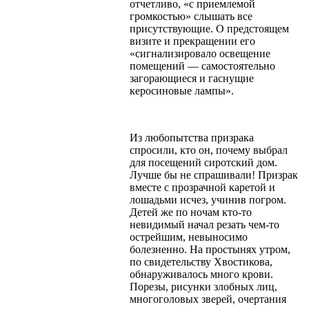
отчетливо, «с приемлемой
громкостью» слышать все
присутствующие. О предстоящем
визите и прекращении его
«сигнализировало освещение
помещений — самостоятельно
загорающиеся и гаснущие
керосиновые лампы».
Из любопытства призрака
спросили, кто он, почему выбрал
для посещений сиротский дом.
Лучше бы не спрашивали! Призрак
вместе с прозрачной каретой и
лошадьми исчез, учинив погром.
Детей же по ночам кто-то
невидимый начал резать чем-то
острейшим, невыносимо
болезненно. На простынях утром,
по свидетельству Хвостикова,
обнаруживалось много крови.
Порезы, рисунки злобных лиц,
многоголовых зверей, очертания