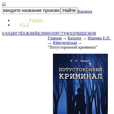
Корзина
Название
/
Автор
А-Я
/
A-Z
0-9
А
Б
В
Г
Д
Ё
Е
Ж
З
И
Й
К
Л
М
Н
О
П
Р
С
Т
У
Ф
Х
Ц
Ч
Ш
Щ
Э
Ю
Я
Главная
→
Каталог
→
Ищенко Е.П.
→
Юридическая
→
"Потусторонний криминал"