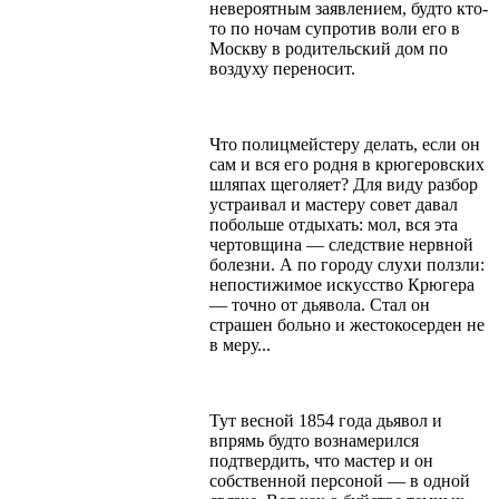
невероятным заявлением, будто кто-
то по ночам супротив воли его в
Москву в родительский дом по
воздуху переносит.
Что полицмейстеру делать, если он
сам и вся его родня в крюгеровских
шляпах щеголяет? Для виду разбор
устраивал и мастеру совет давал
побольше отдыхать: мол, вся эта
чертовщина — следствие нервной
болезни. А по городу слухи ползли:
непостижимое искусство Крюгера
— точно от дьявола. Стал он
страшен больно и жестокосерден не
в меру...
Тут весной 1854 года дьявол и
впрямь будто вознамерился
подтвердить, что мастер и он
собственной персоной — в одной