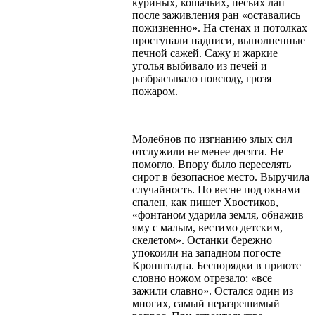
куриных, кошачьих, песьих лап
после заживления ран «оставались
пожизненно». На стенах и потолках
проступали надписи, выполненные
печной сажей. Сажу и жаркие
уголья выбивало из печей и
разбрасывало повсюду, грозя
пожаром.
Молебнов по изгнанию злых сил
отслужили не менее десяти. Не
помогло. Впору было переселять
сирот в безопасное место. Выручила
случайность. По весне под окнами
спален, как пишет Хвостиков,
«фонтаном ударила земля, обнажив
яму с малым, вестимо детским,
скелетом». Останки бережно
упокоили на западном погосте
Кронштадта. Беспорядки в приюте
словно ножом отрезало: «все
зажили славно». Остался один из
многих, самый неразрешимый