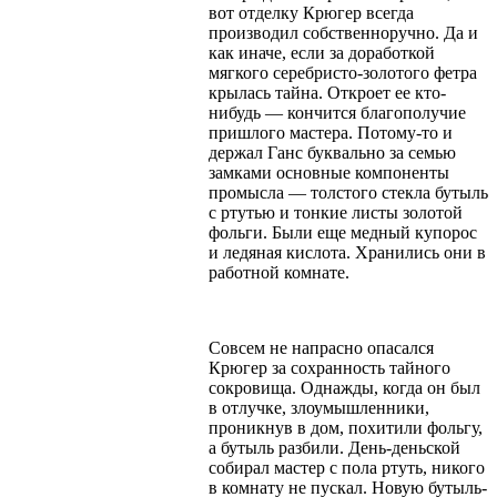
вот отделку Крюгер всегда
производил собственноручно. Да и
как иначе, если за доработкой
мягкого серебристо-золотого фетра
крылась тайна. Откроет ее кто-
нибудь — кончится благополучие
пришлого мастера. Потому-то и
держал Ганс буквально за семью
замками основные компоненты
промысла — толстого стекла бутыль
с ртутью и тонкие листы золотой
фольги. Были еще медный купорос
и ледяная кислота. Хранились они в
работной комнате.
Совсем не напрасно опасался
Крюгер за сохранность тайного
сокровища. Однажды, когда он был
в отлучке, злоумышленники,
проникнув в дом, похитили фольгу,
а бутыль разбили. День-деньской
собирал мастер с пола ртуть, никого
в комнату не пускал. Новую бутыль-