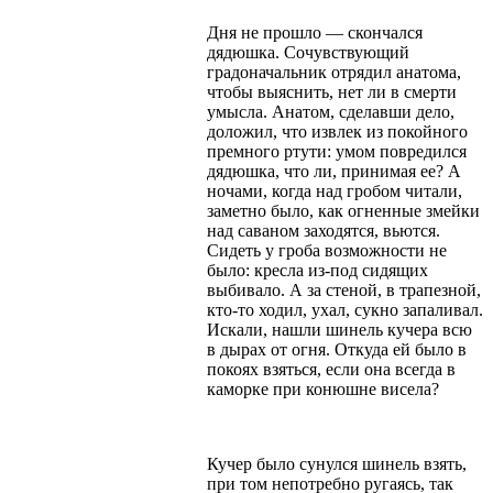
Дня не прошло — скончался
дядюшка. Сочувствующий
градоначальник отрядил анатома,
чтобы выяснить, нет ли в смерти
умысла. Анатом, сделавши дело,
доложил, что извлек из покойного
премного ртути: умом повредился
дядюшка, что ли, принимая ее? А
ночами, когда над гробом читали,
заметно было, как огненные змейки
над саваном заходятся, вьются.
Сидеть у гроба возможности не
было: кресла из-под сидящих
выбивало. А за стеной, в трапезной,
кто-то ходил, ухал, сукно запаливал.
Искали, нашли шинель кучера всю
в дырах от огня. Откуда ей было в
покоях взяться, если она всегда в
каморке при конюшне висела?
Кучер было сунулся шинель взять,
при том непотребно ругаясь, так