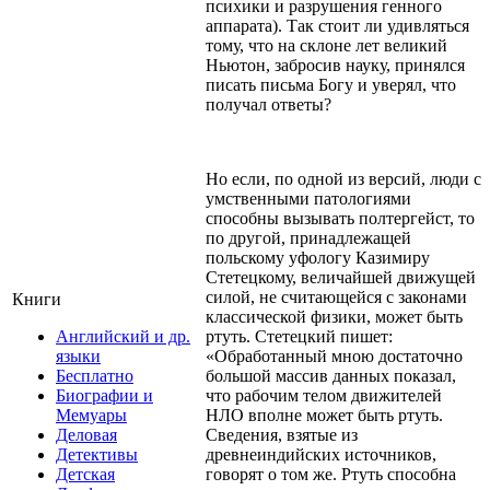
психики и разрушения генного
аппарата). Так стоит ли удивляться
тому, что на склоне лет великий
Ньютон, забросив науку, принялся
писать письма Богу и уверял, что
получал ответы?
Но если, по одной из версий, люди с
умственными патологиями
способны вызывать полтергейст, то
по другой, принадлежащей
польскому уфологу Казимиру
Стетецкому, величайшей движущей
силой, не считающейся с законами
Книги
классической физики, может быть
ртуть. Стетецкий пишет:
Английский и др.
«Обработанный мною достаточно
языки
большой массив данных показал,
Бесплатно
что рабочим телом движителей
Биографии и
НЛО вполне может быть ртуть.
Мемуары
Сведения, взятые из
Деловая
древнеиндийских источников,
Детективы
говорят о том же. Ртуть способна
Детская