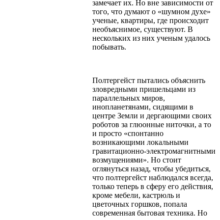
замечает их. Но вне зависимости от
того, что думают о «шумном духе»
ученые, квартиры, где происходит
необъяснимое, существуют. В
нескольких из них ученым удалось
побывать.
Полтергейст пытались объяснить
зловредными пришельцами из
параллельных миров,
инопланетянами, сидящими в
центре Земли и дергающими своих
роботов за глюонные ниточки, а то
и просто «спонтанно
возникающими локальными
гравитационно-электромагнитными
возмущениями». Но стоит
оглянуться назад, чтобы убедиться,
что полтергейст наблюдался всегда,
только теперь в сферу его действия,
кроме мебели, кастрюль и
цветочных горшков, попала
современная бытовая техника. Но