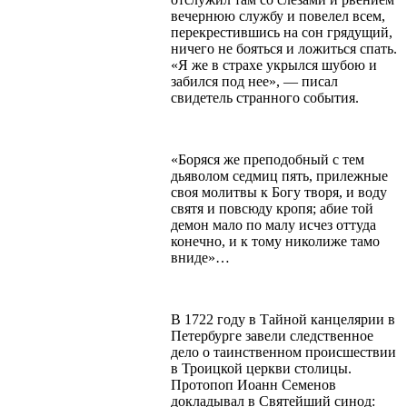
вечернюю службу и повелел всем,
перекрестившись на сон грядущий,
ничего не бояться и ложиться спать.
«Я же в страхе укрылся шубою и
забился под нее», — писал
свидетель странного события.
«Боряся же преподобный с тем
дьяволом седмиц пять, прилежные
своя молитвы к Богу творя, и воду
святя и повсюду кропя; абие той
демон мало по малу исчез оттуда
конечно, и к тому николиже тамо
вниде»…
В 1722 году в Тайной канцелярии в
Петербурге завели следственное
дело о таинственном происшествии
в Троицкой церкви столицы.
Протопоп Иоанн Семенов
докладывал в Святейший синод: