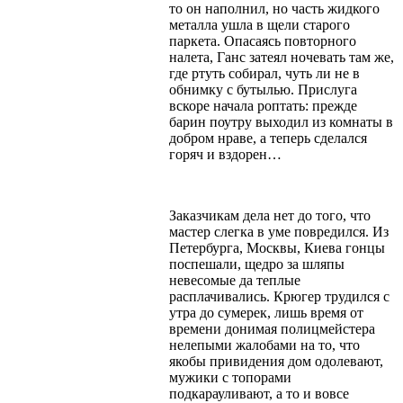
то он наполнил, но часть жидкого
металла ушла в щели старого
паркета. Опасаясь повторного
налета, Ганс затеял ночевать там же,
где ртуть собирал, чуть ли не в
обнимку с бутылью. Прислуга
вскоре начала роптать: прежде
барин поутру выходил из комнаты в
добром нраве, а теперь сделался
горяч и вздорен…
Заказчикам дела нет до того, что
мастер слегка в уме повредился. Из
Петербурга, Москвы, Киева гонцы
поспешали, щедро за шляпы
невесомые да теплые
расплачивались. Крюгер трудился с
утра до сумерек, лишь время от
времени донимая полицмейстера
нелепыми жалобами на то, что
якобы привидения дом одолевают,
мужики с топорами
подкарауливают, а то и вовсе