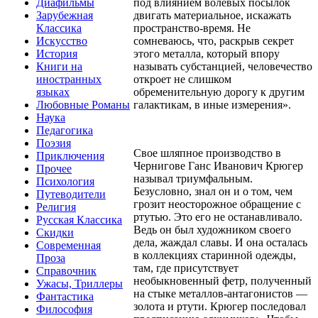
под влиянием волевых посылок
Диафильмы
двигать материальное, искажать
Зарубежная
пространство-время. Не
Классика
сомневаюсь, что, раскрыв секрет
Искусство
этого металла, который впору
История
называть субстанцией, человечество
Книги на
откроет не слишком
иностранных
обременительную дорогу к другим
языках
галактикам, в иные измерения».
Любовные Романы
Наука
Педагогика
Поэзия
Свое шляпное производство в
Приключения
Чернигове Ганс Иванович Крюгер
Прочее
называл триумфальным.
Психология
Безусловно, знал он и о том, чем
Путеводители
грозит неосторожное обращение с
Религия
ртутью. Это его не останавливало.
Русская Классика
Ведь он был художником своего
Скидки
дела, жаждал славы. И она осталась
Современная
в коллекциях старинной одежды,
Проза
там, где присутствует
Справочник
необыкновенный фетр, полученный
Ужасы, Триллеры
на стыке металлов-антагонистов —
Фантастика
золота и ртути. Крюгер последовал
Философия