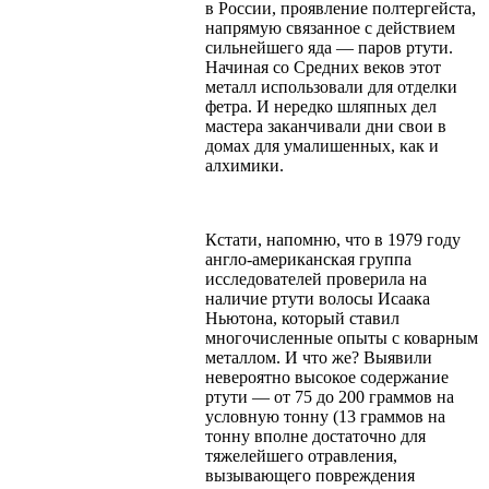
в России, проявление полтергейста,
напрямую связанное с действием
сильнейшего яда — паров ртути.
Начиная со Средних веков этот
металл использовали для отделки
фетра. И нередко шляпных дел
мастера заканчивали дни свои в
домах для умалишенных, как и
алхимики.
Кстати, напомню, что в 1979 году
англо-американская группа
исследователей проверила на
наличие ртути волосы Исаака
Ньютона, который ставил
многочисленные опыты с коварным
металлом. И что же? Выявили
невероятно высокое содержание
ртути — от 75 до 200 граммов на
условную тонну (13 граммов на
тонну вполне достаточно для
тяжелейшего отравления,
вызывающего повреждения