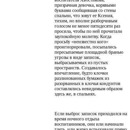
призрачная девочка, корявыми
буквами сообщившая со стены
спальни, что зовут ее Ксения,
тихим, но вполне разборчивым
голосом не менее пятидесяти раз
просила, чтобы по ней прочитали
заупокойную молитву. Когда
просьбу «неизвестно кого»
проигнорировали, посыпались
пересыпаемые площадной бранью
угрозы в виде записок,
выбрасываемых из пустых
пространств. Создавалось
впечатление, будто клочки
разлинованных бумажек из
разорванных в клочья кондуитов
составлялись невидимым образом
здесь же, в спальнях.
Если выброс записок приходился на
время ночного отдыха
воспитанников, они или начинали
тлеть, или жарко вспыхивали прямо