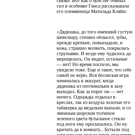
связке. Вот как о буйстве темных
сил в особняке Ганса рассказывала
его племянница Матильда Кляйн:
«Дядюшка, до того имевший густую
шевелюру, спешно облысел, зубы,
прежде крепкие, повыпадали, и
кожа, страшно молвить, покрылась
струпьями. И везде ему чудилось да
мерещилось. Он видит, остальные
— нет! Но время поспело, мы
увидели тоже. Еще и такое, что себе
самой не верю. Вся бесовская игра
начиналась в аккурат, когда
дядюшка из опочивальни в залу
выходил. Как за порог он — нет
ничего. Однажды отдыхал в
креслах, так из воздуха золотые его
табакерка да медальон выпали, и со
змеиным шорохом толченое
зеленого цвета бутыльное стекло
под ноги ему просыпалось. Он ну
кричать да в комнату... Бутыли под
замками нет, только ртуть пузырями