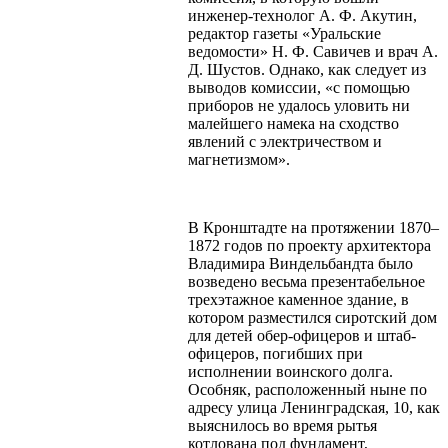
инженер-технолог А. Ф. Акутин,
редактор газеты «Уральские
ведомости» Н. Ф. Савичев и врач А.
Д. Шустов. Однако, как следует из
выводов комиссии, «с помощью
приборов не удалось уловить ни
малейшего намека на сходство
явлений с электричеством и
магнетизмом».
В Кронштадте на протяжении 1870–
1872 годов по проекту архитектора
Владимира Виндельбандта было
возведено весьма презентабельное
трехэтажное каменное здание, в
котором разместился сиротский дом
для детей обер-офицеров и штаб-
офицеров, погибших при
исполнении воинского долга.
Особняк, расположенный ныне по
адресу улица Ленинградская, 10, как
выяснилось во время рытья
котлована под фундамент,