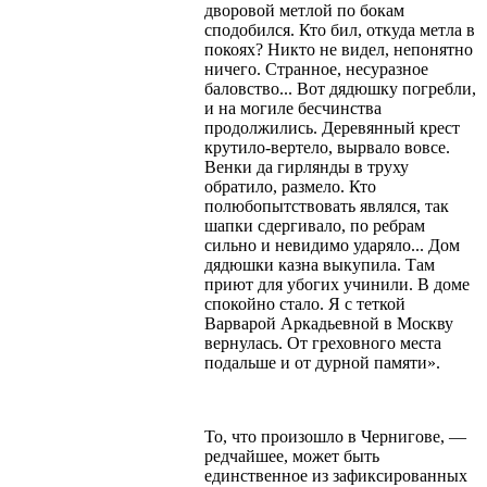
дворовой метлой по бокам
сподобился. Кто бил, откуда метла в
покоях? Никто не видел, непонятно
ничего. Странное, несуразное
баловство... Вот дядюшку погребли,
и на могиле бесчинства
продолжились. Деревянный крест
крутило-вертело, вырвало вовсе.
Венки да гирлянды в труху
обратило, размело. Кто
полюбопытствовать являлся, так
шапки сдергивало, по ребрам
сильно и невидимо ударяло... Дом
дядюшки казна выкупила. Там
приют для убогих учинили. В доме
спокойно стало. Я с теткой
Варварой Аркадьевной в Москву
вернулась. От греховного места
подальше и от дурной памяти».
То, что произошло в Чернигове, —
редчайшее, может быть
единственное из зафиксированных