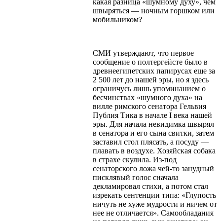
какая разница «шумному духу», чем
швыряться — ночным горшком или
мобильником?
СМИ утверждают, что первое
сообщение о полтергейсте было в
древнеегипетских папирусах еще за
2 500 лет до нашей эры, но я здесь
ограничусь лишь упоминанием о
бесчинствах «шумного духа» на
вилле римского сенатора Гельвия
Публия Тика в начале I века нашей
эры. Для начала невидимка швырял
в сенатора и его сына свитки, затем
заставил стол плясать, а посуду —
плавать в воздухе. Хозяйская собака
в страхе скулила. Из-под
сенаторского ложа чей-то занудный
писклявый голос сначала
декламировал стихи, а потом стал
изрекать сентенции типа: «Глупость
ничуть не хуже мудрости и ничем от
нее не отличается». Самообладания