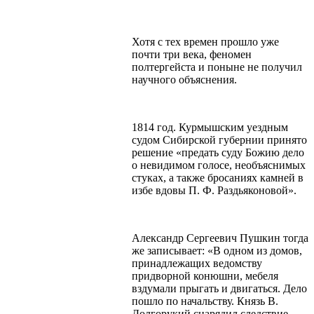
Хотя с тех времен прошло уже
почти три века, феномен
полтергейста и поныне не получил
научного объяснения.
1814 год. Курмышским уездным
судом Сибирской губернии принято
решение «предать суду Божию дело
о невидимом голосе, необъяснимых
стуках, а также бросаниях камней в
избе вдовы П. Ф. Раздьяконовой».
Александр Сергеевич Пушкин тогда
же записывает: «В одном из домов,
принадлежащих ведомству
придворной конюшни, мебеля
вздумали прыгать и двигаться. Дело
пошло по начальству. Князь В.
Долгорукий снарядил следствие.