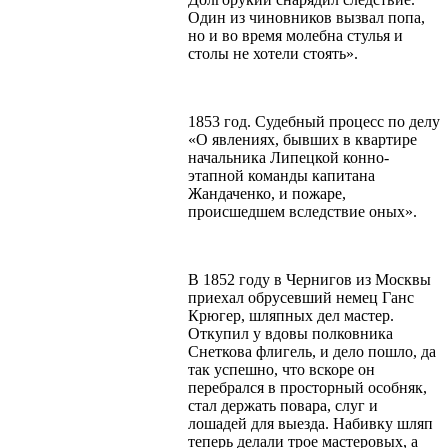
Один из чиновников вызвал попа,
но и во время молебна стулья и
столы не хотели стоять».
1853 год. Судебный процесс по делу
«О явлениях, бывших в квартире
начальника Липецкой конно-
этапной команды капитана
Жандаченко, и пожаре,
происшедшем вследствие оных».
В 1852 году в Чернигов из Москвы
приехал обрусевший немец Ганс
Крюгер, шляпных дел мастер.
Откупил у вдовы полковника
Снеткова флигель, и дело пошло, да
так успешно, что вскоре он
перебрался в просторный особняк,
стал держать повара, слуг и
лошадей для выезда. Набивку шляп
теперь делали трое мастеровых, а