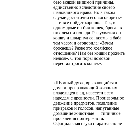
безо всякой видимой причины,
единственно вследствие своего
шаловливого нрава. Но в таком
случае достаточно его «оговорить»
— и все пойдет хорошо... Так, в
одном доме он бил кошек, бросал в
них чем ни попадя. Раз ухватил он
кошку и швырнул ее наземь, а баба
тем часом и оговорила: «Зачем
бросаешь? Разве это хозяйское
отношение? Нам без кошки прожить
нельзя». С той поры домовой
перестал трогать кошек».
«Шумный дух», врывающийся в
дома и превращающий жизнь их
владельцев в ад, известен всем
народам с древности. Произвольное
движение предметов, появление
призраков и голосов, напуганные
домашние животные — типичные
проявления полтергейста.
Официальная наука старательно не