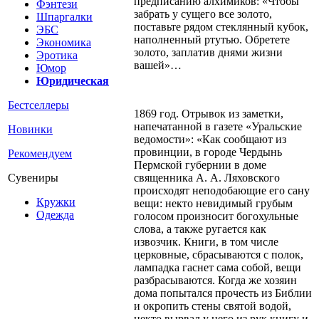
предписанию алхимиков: «Чтобы
Фэнтези
забрать у сущего все золото,
Шпаргалки
поставьте рядом стеклянный кубок,
ЭБС
наполненный ртутью. Обретете
Экономика
золото, заплатив днями жизни
Эротика
вашей»…
Юмор
Юридическая
Бестселлеры
1869 год. Отрывок из заметки,
напечатанной в газете «Уральские
Новинки
ведомости»: «Как сообщают из
провинции, в городе Чердынь
Рекомендуем
Пермской губернии в доме
священника А. А. Ляховского
Сувениры
происходят неподобающие его сану
Кружки
вещи: некто невидимый грубым
Одежда
голосом произносит богохульные
слова, а также ругается как
извозчик. Книги, в том числе
церковные, сбрасываются с полок,
лампадка гаснет сама собой, вещи
разбрасываются. Когда же хозяин
дома попытался прочесть из Библии
и окропить стены святой водой,
некто вырвал у него из рук книгу и