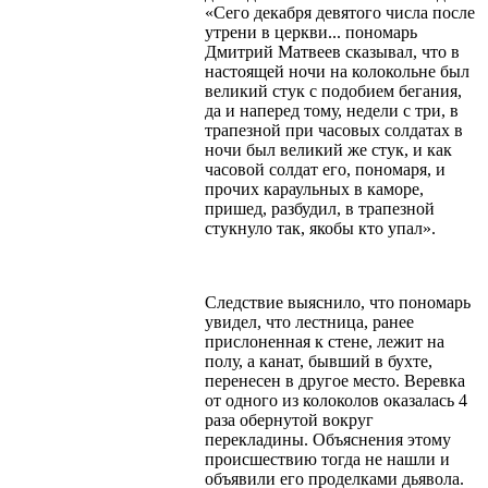
«Сего декабря девятого числа после
утрени в церкви... пономарь
Дмитрий Матвеев сказывал, что в
настоящей ночи на колокольне был
великий стук с подобием бегания,
да и наперед тому, недели с три, в
трапезной при часовых солдатах в
ночи был великий же стук, и как
часовой солдат его, пономаря, и
прочих караульных в каморе,
пришед, разбудил, в трапезной
стукнуло так, якобы кто упал».
Следствие выяснило, что пономарь
увидел, что лестница, ранее
прислоненная к стене, лежит на
полу, а канат, бывший в бухте,
перенесен в другое место. Веревка
от одного из колоколов оказалась 4
раза обернутой вокруг
перекладины. Объяснения этому
происшествию тогда не нашли и
объявили его проделками дьявола.