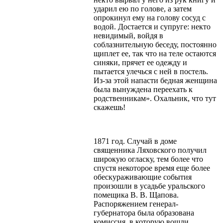
ударил ею по голове, а затем
опрокинул ему на голову сосуд с
водой. Достается и супруге: некто
невидимый, войдя в
соблазнительную беседу, постоянно
щиплет ее, так что на теле остаются
синяки, прячет ее одежду и
пытается улечься с ней в постель.
Из-за этой напасти бедная женщина
была вынуждена переехать к
родственникам». Охальник, что тут
скажешь!
1871 год. Случай в доме
священника Ляховского получил
широкую огласку, тем более что
спустя некоторое время еще более
обескураживающие события
произошли в усадьбе уральского
помещика В. В. Щапова.
Распоряжением генерал-
губернатора была образована
комиссия, в которую вошли