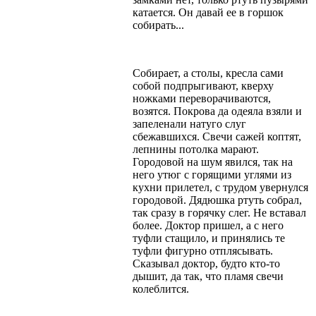
катается. Он давай ее в горшок
собирать...
Собирает, а столы, кресла сами
собой подпрыгивают, кверху
ножками переворачиваются,
возятся. Покрова да одеяла взяли и
запеленали натуго слуг
сбежавшихся. Свечи сажей коптят,
лепнины потолка марают.
Городовой на шум явился, так на
него утюг с горящими углями из
кухни прилетел, с трудом увернулся
городовой. Дядюшка ртуть собрал,
так сразу в горячку слег. Не вставал
более. Доктор пришел, а с него
туфли стащило, и принялись те
туфли фигурно отплясывать.
Сказывал доктор, будто кто-то
дышит, да так, что пламя свечи
колеблится.