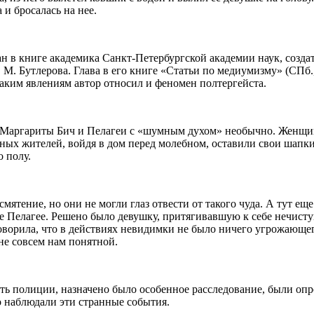
 и бросалась на нее.
н в книге академика Санкт-Петербургской академии наук, созда
 М. Бутлерова. Глава в его книге «Статьи по медиумизму» (СПб
таким явлениям автор относил и феномен полтергейста.
 Маргариты Бич и Пелагеи с «шумным духом» необычно. Женщин
тных жителей, войдя в дом перед молебном, оставили свои шапки
о полу.
тение, но они не могли глаз отвести от такого чуда. А тут еще в
 Пелагее. Решено было девушку, притягивавшую к себе нечистую
говорила, что в действиях невидимки не было ничего угрожающе
 не совсем нам понятной.
ать полиции, назначено было особенное расследование, были оп
о наблюдали эти странные события.