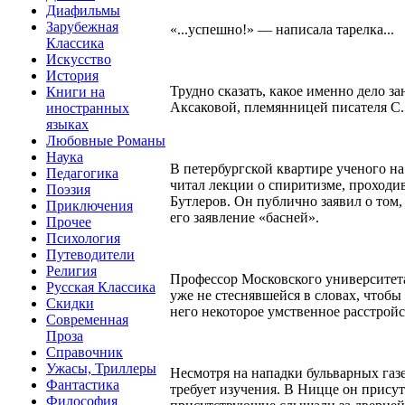
Диафильмы
Зарубежная
«...успешно!» — написала тарелка...
Классика
Искусство
История
Трудно сказать, какое именно дело за
Книги на
Аксаковой, племянницей писателя С. 
иностранных
языках
Любовные Романы
Наука
В петербургской квартире ученого н
Педагогика
читал лекции о спиритизме, проход
Поэзия
Бутлеров. Он публично заявил о том,
Приключения
его заявление «басней».
Прочее
Психология
Путеводители
Религия
Профессор Московского университета
Русская Классика
уже не стеснявшейся в словах, чтобы
Скидки
него некоторое умственное расстройс
Современная
Проза
Справочник
Ужасы, Триллеры
Несмотря на нападки бульварных газ
Фантастика
требует изучения. В Ницце он присут
Философия