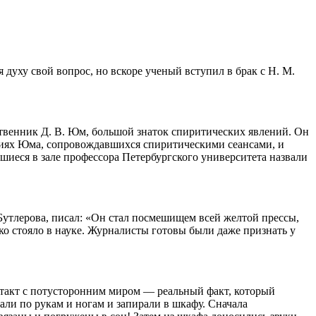
я духу свой вопрос, но вскоре ученый вступил в брак с Н. М.
ственник Д. В. Юм, большой знаток спиритических явлений. Он
циях Юма, сопровождавшихся спиритическими сеансами, и
вшиеся в зале профессора Петербургского университета назвали
Бутлерова, писал: «Он стал посмешищем всей желтой прессы,
око стояло в науке. Журналисты готовы были даже признать у
нтакт с потусторонним миром — реальный факт, который
вали по рукам и ногам и запирали в шкафу. Сначала