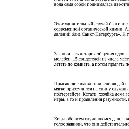
вода сама собой поднималась из котла
Этот удивительный случай был описа
современной органической химии, А.
явлений близ Санкт-Петербурга». К 
Закончилась история общения вдовы
молебен. 15 свидетелей из числа мес
летать по комнате, а потом прыгать п
Прыгающие шапки привели людей в смя
мягко приземлился на спину служанке
полтергейста. Кстати, хозяйка дома 
игры, а то и проявления разумности,
Когда обо всем случившемся дали зн
голос заявили, что они действительн