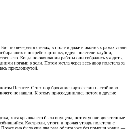
Бич по вечерам в стенах, в столе и даже в оконных рамах стали
ребиравших в погребе картошку, вдруг полетели клубни,
тить его. Когда по окончании работы они собрались уходить,
дними ногами в ясли. Потом метла через весь двор полетела за
алась прихлопнутой.
 потом Пелагее. С тех пор бросание картофелин настойчиво
ничего не нашли. К этому присоединились потом и другие
щика, хотя крышка его была опущена, потом упали две стенные
азбившийся. Кастрюли, утюги и прочая утварь полетели с
. Позже она была еще два раза облита уже без помощи ковша —