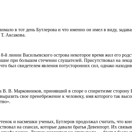
нимало в тот день Бутлерова и что именно он имел в виду, задава
Т. Аксакова.
а 8-й линии Васильевского острова некоторое время жил его род
ившие при большом стечении слушателей. Присутствовал на лек
 что был свидетелем явления потусторонних сил, однако находи
 В. В. Марковников, принявший в споре о спиритизме сторону 
 выразить свое пренебрежение к человеку, имя которого так выс
тво».
етенок и насмешки ученых, Бутлеров продолжал считать, что ко
ствовал на сеансах, которые давали братья Девенпорт. Их связы