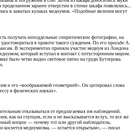
язаны и погружены в сон! Затем из шкафа доносились звуки
в проделанном заранее отверстии в стенке шкафа появлялись...
алась в зажатых кулаках медиумов. «Подобные явления могут
ость получать неподдельные спиритические фотографии, на
достовериться в правоте такого суждения. По его просьбе А.
еансам. В экспериментах приняла участие медиум из Лондона
медиумом, который вступал в контакт с потусторонним миром.
ке было четко видно световое пятно на груди Бутлерова.
и.
ским и его «воображаемой геометрией». Он цитировал слова
ессу в физических науках».
лительным отказываться от предлагаемых им наблюдений.
я, как на глупцов, если и не высказывается вслух, то все же
енный вопрос — почему тот или другой наблюдатель,
ло коснется медиумизма, — остается открытым», — писал