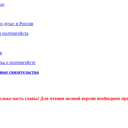
ха»
о духа» в России
в полтергейста
р
ука о полтергейсте
зные свидетельства
олько часть главы! Для чтения полной версии необходимо пр