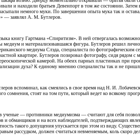
шкафа возню. Дверцу моментально открывали — братья были св
ивали и находили братьев Девенпорт в том же состоянии. Затем 
 насыпали немного муки. По завершении опыта мука так и остав
» — заявлял А. М. Бутлеров.
языка книгу Гартмана «Спиритизм». В ней отвергалась возможн
 медиум и материализовавшаяся фигура. Бутлеров решил лично у
ериканского медиума Слэда, специалиста по фотографическим с
астной квартире. Бутлеров позировал фотографу, сидя рядом с 
реоскопической камерой. На обеих парных пластинках при прояв
иализации духа? К единому мнению специалисты так и не пришл
леров вспоминал, как смеялись в свое время над Н. И. Лобачев
го сомнения, стоят на том пути, который ведет ко всякому прогр
ев ученые — противники медиумизма — считают для себя позво
ов и обманщиков и на всех наблюдателей, подтверждающих явлени
тность такого допущения упускается при этом из виду. Существ
равым рассудком, должен считаться невменяемым, коль скоро де