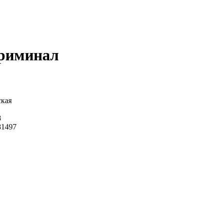
криминал
кая
8
81497