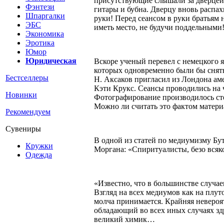
присутствующие слышали за дверцей 
Фэнтези
гитары и бубна. Дверцу вновь распах
Шпаргалки
руки! Перед сеансом в руки братьям
ЭБС
иметь место, не будучи поддельными!
Экономика
Эротика
Юмор
Юридическая
Вскоре ученый перевел с немецкого 
которых одновременно были бы сняты
Бестселлеры
Н. Аксаков пригласил из Лондона ам
Кэти Крукс. Сеансы проводились на ч
Новинки
Фотографирование производилось сте
Можно ли считать это фактом матер
Рекомендуем
Сувениры
В одной из статей по медиумизму Бут
Кружки
Моргана: «Спиритуалисты, безо всяко
Одежда
«Известно, что в большинстве случа
Взгляд на всех медиумов как на плут
молча принимается. Крайняя невероя
обладающий во всех иных случаях зд
великий химик…