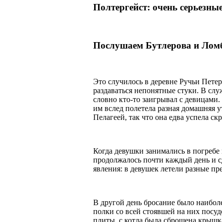
Полтергейст: очень серьезные
Послушаем Бутлерова и Лом
Это случилось в деревне Ручьи Петер
раздаваться непонятные стуки. В слу
словно кто-то заигрывал с девицами.
им вслед полетела разная домашняя у
Пелагеей, так что она едва успела ск
Когда девушки занимались в погребе 
продолжалось почти каждый день и с
явления: в девушек летели разные пр
В другой день бросание было наиболе
полки со всей стоявшей на них посуд
плиты, с котла была сброшена крышка