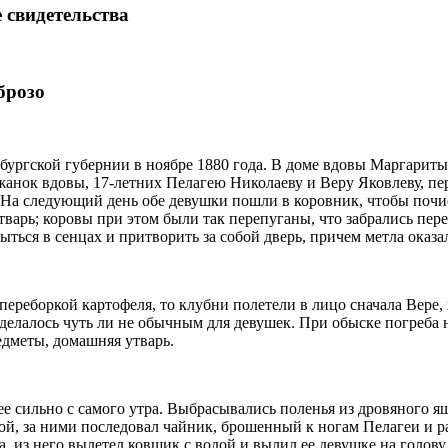
 свидетельства
брозо
бургской губернии в ноябре 1880 года. В доме вдовы Маргариты 
жанок вдовы, 17-летних Пелагею Николаеву и Веру Яковлеву, пе
 На следующий день обе девушки пошли в коровник, чтобы почис
тварь; коровы при этом были так перепуганы, что забрались пере
рыться в сенцах и притворить за собой дверь, причем метла оказ
переборкой картофеля, то клубни полетели в лицо сначала Вере,
делалось чуть ли не обычным для девушек. При обыске погреба 
едметы, домашняя утварь.
е сильно с самого утра. Выбрасывались поленья из дровяного я
ой, за ними последовал чайник, брошенный к ногам Пелагеи и р
, из него вылетел ковшик с водой и вылил ее девушке на голову