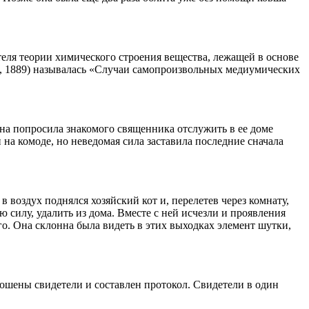
теля теории химического строения вещества, лежащей в основе
., 1889) называлась «Случаи самопроизвольных медиумических
а попросила знакомого священника отслужить в ее доме
 на комоде, но неведомая сила заставила последние сначала
 воздух поднялся хозяйский кот и, перелетев через комнату,
 силу, удалить из дома. Вместе с ней исчезли и проявления
го. Она склонна была видеть в этих выходках элемент шутки,
рошены свидетели и составлен протокол. Свидетели в один