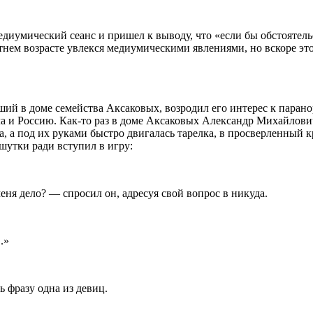
едиумический сеанс и пришел к выводу, что «если бы обстоятель
тнем возрасте увлекся медиумическими явлениями, но вскоре эт
ий в доме семейства Аксаковых, возродил его интерес к паран
а и Россию. Как-то раз в доме Аксаковых Александр Михайлович
а, а под их руками быстро двигалась тарелка, в просверленный к
шутки ради вступил в игру:
ня дело? — спросил он, адресуя свой вопрос в никуда.
.»
 фразу одна из девиц.