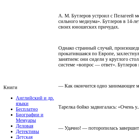
А. М. Бутлеров устроил с Пелагеей м
сильного медиума». Бутлеров в 14-ле
своих юношеских причудах.
Однако странный случай, произошедш
прокатившаяся по Европе, захлестнул
занятием: они сидели у круглого стол
системе «вопрос — ответ». Бутлеров 
— Как окончится одно занимающее ме
Книги
Английский и др.
языки
Тарелка бойко задвигалась: «Очень у..
Бесплатно
Биографии и
Мемуары
Деловая
— Удачно! — поторопилась завершить
Детективы
Детская