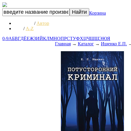
Корзина
Название
/
Автор
А-Я
/
A-Z
0-9
А
Б
В
Г
Д
Ё
Е
Ж
З
И
Й
К
Л
М
Н
О
П
Р
С
Т
У
Ф
Х
Ц
Ч
Ш
Щ
Э
Ю
Я
Главная
→
Каталог
→
Ищенко Е.П.