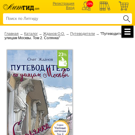
Регистрация
23%
Вход
Главная
→
Каталог
→
Жданов О.О.
→
Путеводители
→
"Путеводитель по
улицам Москвы. Том 2. Солянка"