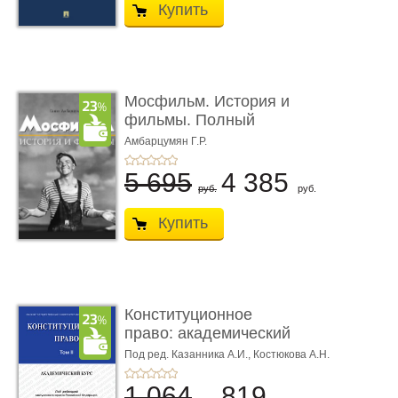
Купить
Мосфильм. История и
фильмы. Полный
иллюстриров ...
Амбарцумян Г.Р.
5 695
4 385
руб.
руб.
Купить
Конституционное
право: академический
курс. То� ...
Под ред. Казанника А.И.,
Костюкова А.Н.
1 064
819