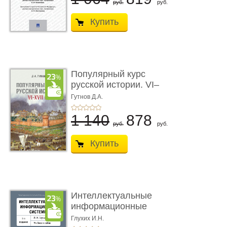
руб.
руб.
Купить
Популярный курс
русской истории. VI–
XVII вв. Учеб ...
Гутнов Д.А.
1 140
878
руб.
руб.
Купить
Интеллектуальные
информационные
системы. 2-е и ...
Глухих И.Н.