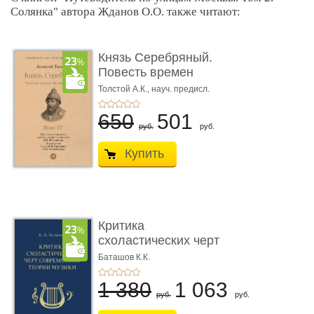
Солянка" автора Жданов О.О. также читают:
Князь Серебряный.
Повесть времен
Иоанна Грозн� ...
Толстой А.К., науч. предисл.
Володихина Д.М.
650
501
руб.
руб.
Купить
Критика
схоластических черт
современной теор� ...
Баташов К.К.
1 380
1 063
руб.
руб.