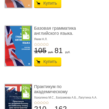
Купить
Базовая грамматика
английского языка.
Сборник ...
Яким Н.Л.
105
81
руб.
руб.
Купить
Практикум по
академическому
английскому язык� ...
Хахалина М.С.,
Баграмова А.Б.,
Лагутина А.А.
210
162