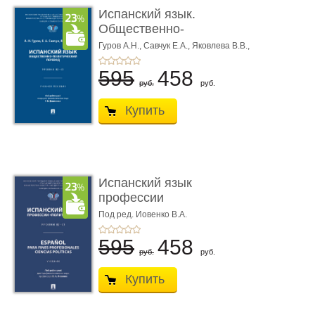
Испанский язык.
Общественно-
политический пере ...
Гуров А.Н.,
Савчук Е.А.,
Яковлева В.В.,
Под ред. Денисенко Г.В.
595
458
руб.
руб.
Купить
Испанский язык
профессии
«Политология». Уровн
Под ред. Иовенко В.А.
...
595
458
руб.
руб.
Купить