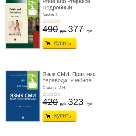
Pride and Prejudice.
Подробный
лингвистический
Austen J.
коммент ...
490
377
руб.
руб.
Купить
Язык СМИ. Практика
перевода. Учебное
пособие
Стамова И.И.
420
323
руб.
руб.
Купить