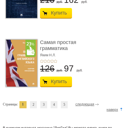
руб.
руб.
Купить
Самая простая
грамматика
английского языка. С�
Яким Н.Л.
...
126
97
руб.
руб.
Купить
Страницы:
1
следующая
2
3
4
5
наверх