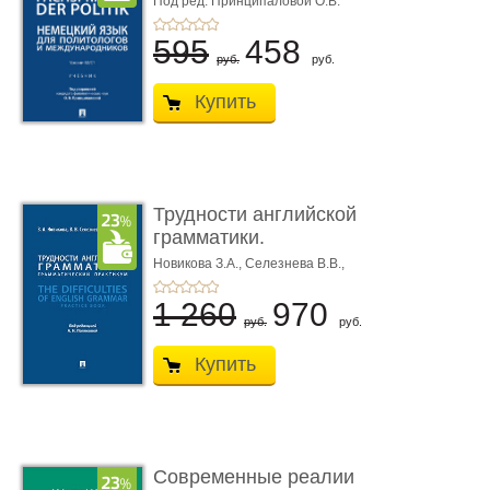
Под ред. Принципаловой О.В.
595
458
руб.
руб.
Купить
Трудности английской
грамматики.
Грамматичес� ...
Новикова З.А.,
Селезнева В.В.,
Тюкина Т.А.; под ред. Поляковой
А.Н.
1 260
970
руб.
руб.
Купить
Современные реалии