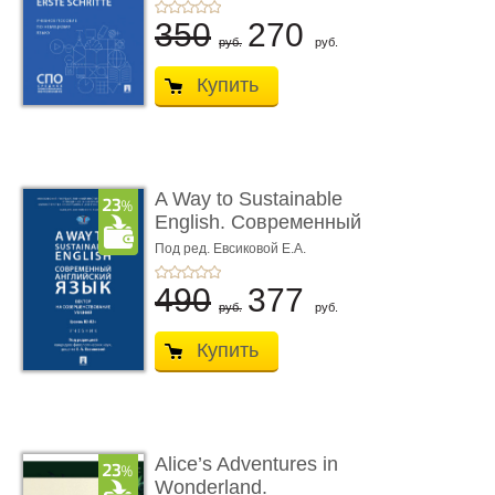
я ...
350
270
руб.
руб.
Купить
A Way to Sustainable
English. Современный
английский язык. � ...
Под ред. Евсиковой Е.А.
490
377
руб.
руб.
Купить
Alice’s Adventures in
Wonderland.