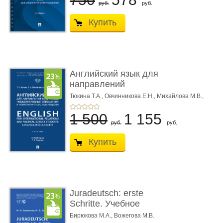
руб.
руб.
Купить
Английский язык для
направлений
подготовки «М ...
Тюкина Т.А.,
Овчинникова Е.Н.,
Михайлова М.В.,
Под ред. Тюкиной Т.А.
1 500
1 155
руб.
руб.
Купить
Juradeutsch: erste
Schritte. Учебное
пособие по немецкому
Бирюкова М.А.,
Вожегова М.В.