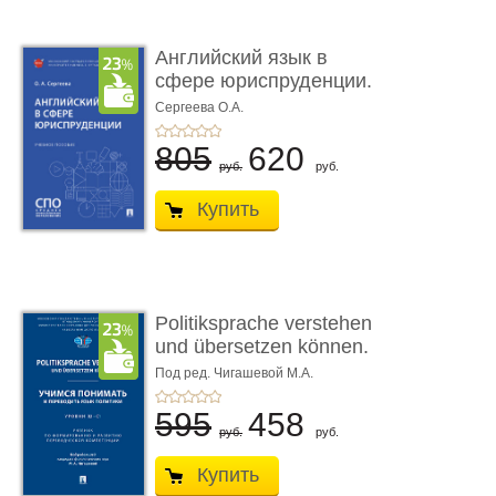
Английский язык в
сфере юриспруденции.
Учебно� ...
Сергеева О.А.
805
620
руб.
руб.
Купить
Politiksprache verstehen
und übersetzen können.
Учимся понимать и п ...
Под ред. Чигашевой М.А.
595
458
руб.
руб.
Купить