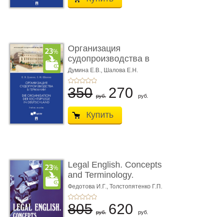
Организация
судопроизводства в
Германии. Die Orga ...
Думина Е.В.,
Шалова Е.Н.
350
270
руб.
руб.
Купить
Legal English. Concepts
and Terminology.
Учебное пособие
Федотова И.Г.,
Толстопятенко Г.П.
805
620
руб.
руб.