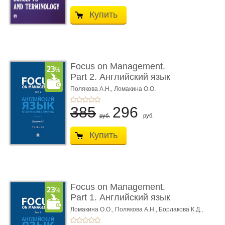
Купить
Focus on Management.
Part 2. Английский язык
в сфере менедж ...
Полякова А.Н.,
Ломакина О.О.
385
296
руб.
руб.
Купить
Focus on Management.
Part 1. Английский язык
в сфере менедж ...
Ломакина О.О.,
Полякова А.Н.,
Борлакова К.Д.,
Масаева З.З.