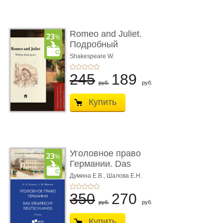
Romeo and Juliet.
Подробный
лингвистический
Shakespeare W.
коммента� ...
245
189
руб.
руб.
Купить
Уголовное право
Германии. Das
Strafrecht Deutschlands.
Думина Е.В.,
Шалова Е.Н.
Учеб ...
350
270
руб.
руб.
Купить