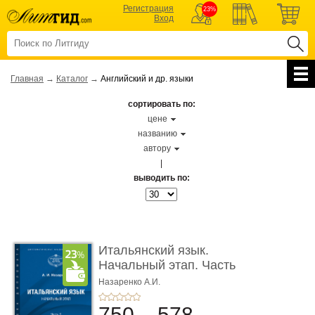
Регистрация
23%
Вход
Главная
→
Каталог
→
Английский и др. языки
сортировать по:
цене
названию
автору
|
выводить по:
Итальянский язык.
Начальный этап. Часть
2. Учеб� ...
Назаренко А.И.
750
578