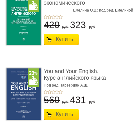
экономического
английског ...
Емелина О.В.; под ред. Емелиной
Селезнева В.В.,
О.В.
420
323
руб.
руб.
Купить
You and Your English.
Курс английского языка
для продол� ...
Под ред. Тарвердян А.Ш.
560
431
руб.
руб.
Купить