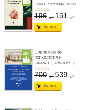
Подробный
Carroll L.; текст комментариев
Фурсова М.М.; ред. Городецкий
лингвистический ...
С.И.
196
151
руб.
руб.
Купить
Современная
психология и
образование. Иностра
Бобкова П.В.,
Витлинская Т.Д.
...
700
539
руб.
руб.
Купить