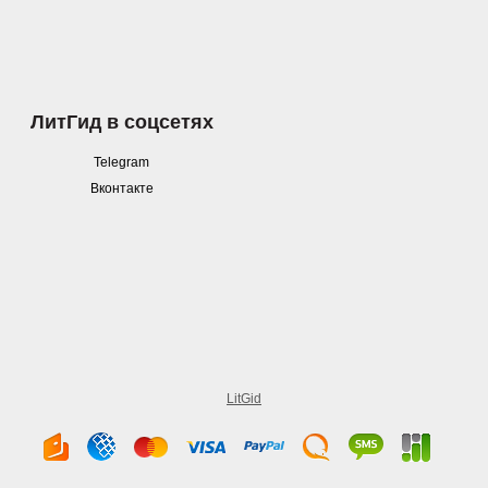
ЛитГид в соцсетях
Telegram
Вконтакте
LitGid