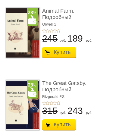
Animal Farm.
Подробный
лингвистический
Orwell G.
комментарий ...
245
189
руб.
руб.
Купить
The Great Gatsby.
Подробный
лингвистический
Fitzgerald F.S.
коммента� ...
315
243
руб.
руб.
Купить