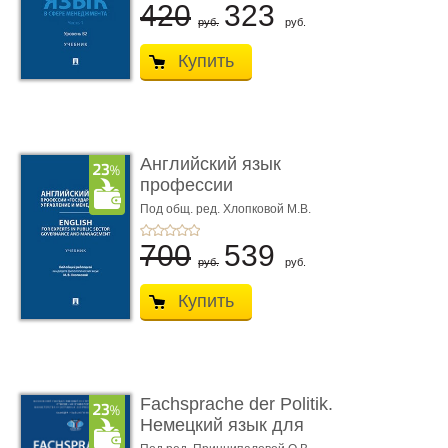
420
323
руб.
руб.
Купить
Английский язык
профессии
«Государственное у�
Под общ. ред. Хлопковой М.В.
...
700
539
руб.
руб.
Купить
Fachsprache der Politik.
Немецкий язык для
политологов и � ...