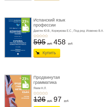
Испанский язык
профессии
«Государственное уп�
Давтян Ю.В.,
Коржукова Е.С.,
Под ред. Иовенко В.А.
...
595
458
руб.
руб.
Купить
Продвинутая
грамматика
английского языка. Сбо
Яким Н.Л.
...
126
97
руб.
руб.