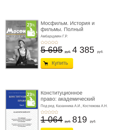
Мосфильм. История и
фильмы. Полный
иллюстриров ...
Амбарцумян Г.Р.
5 695
4 385
руб.
руб.
Купить
Конституционное
право: академический
курс. То� ...
Под ред. Казанника А.И.,
Костюкова А.Н.
1 064
819
руб.
руб.