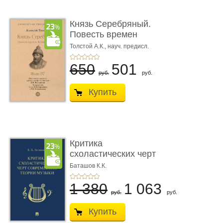
Князь Серебряный.
Повесть времен
Иоанна Грозн� ...
Толстой А.К., науч. предисл.
Володихина Д.М.
650
501
руб.
руб.
Купить
Критика
схоластических черт
современной теор� ...
Баташов К.К.
1 380
1 063
руб.
руб.
Купить