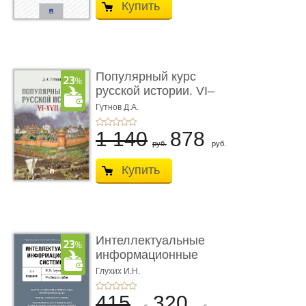
Купить
Популярный курс
русской истории. VI–
XVII вв. Учеб ...
Гутнов Д.А.
1 140
878
руб.
руб.
Купить
Интеллектуальные
информационные
системы. 2-е и ...
Глухих И.Н.
415
320