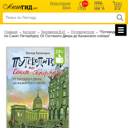
Регистрация
23%
Вход
Главная
→
Каталог
→
Тихомиров В.И.
→
Путеводители
→
"Путеводитель
по Санкт-Петербургу. От Гостиного Двора до Казанского собора"