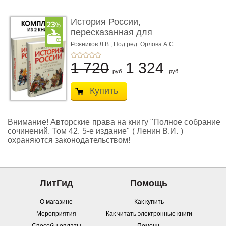
История России,
пересказанная для
детей и взро ...
Рожников Л.В.,
Под ред. Орлова А.С.
1 720
1 324
руб.
руб.
Купить
Внимание! Авторские права на книгу "Полное собрание
сочинений. Том 42. 5-е издание" ( Ленин В.И. )
охраняются законодательством!
ЛитГид
Помощь
О магазине
Как купить
Мероприятия
Как читать электронные книги