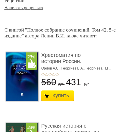
Рецензии
Написать рецензию
С книгой "Полное собрание сочинений. Том 42. 5-е
издание" автора Ленин В.И. также читают:
Хрестоматия по
истории России.
Учебное пособи� ...
Орлов А.С.,
Георгиев В.А.,
Георгиева Н.Г.,
Сивохина Т.А.
560
431
руб.
руб.
Купить
Русская история с