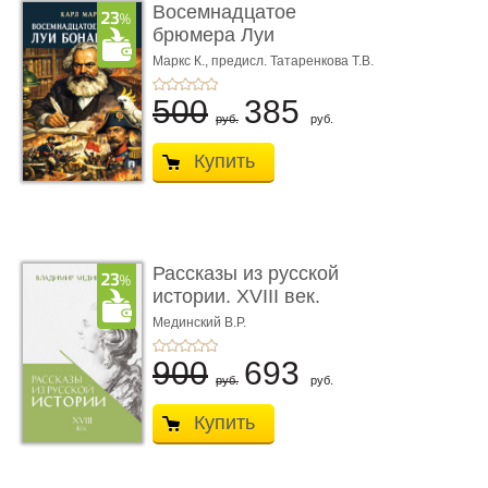
Восемнадцатое
брюмера Луи
Бонапарта
Маркс К.,
предисл. Татаренкова Т.В.
500
385
руб.
руб.
Купить
Рассказы из русской
истории. XVIII век.
Книга пер� ...
Мединский В.Р.
900
693
руб.
руб.
Купить