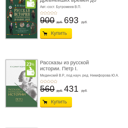
древнейших времен до
наших д ...
Авт.-сост. Бутромеев В.П.
900
693
руб.
руб.
Купить
Рассказы из русской
истории. Петр I.
Начало. Кни ...
Мединский В.Р.,
под науч. ред. Никифорова Ю.А.
560
431
руб.
руб.
Купить