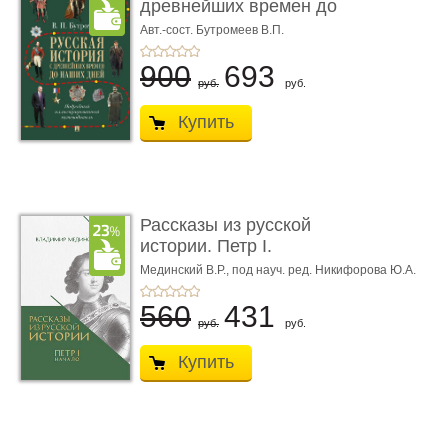
древнейших времен до
наших д ...
Авт.-сост. Бутромеев В.П.
900
693
руб.
руб.
Купить
Рассказы из русской
истории. Петр I.
Начало. Кни ...
Мединский В.Р.,
под науч. ред. Никифорова Ю.А.
560
431
руб.
руб.
Купить