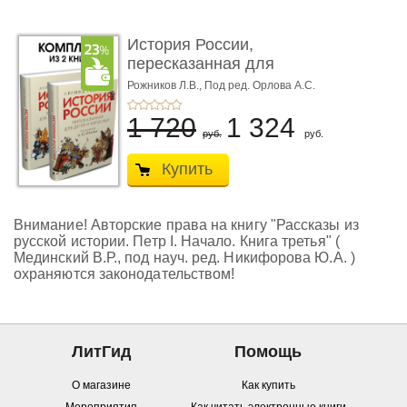
История России,
пересказанная для
детей и взро ...
Рожников Л.В.,
Под ред. Орлова А.С.
1 720
1 324
руб.
руб.
Купить
Внимание! Авторские права на книгу "Рассказы из
русской истории. Петр I. Начало. Книга третья" (
Мединский В.Р., под науч. ред. Никифорова Ю.А. )
охраняются законодательством!
ЛитГид
Помощь
О магазине
Как купить