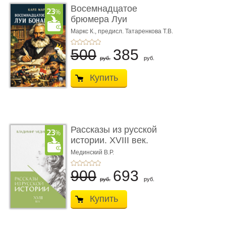
Восемнадцатое
брюмера Луи
Бонапарта
Маркс К.,
предисл. Татаренкова Т.В.
500
385
руб.
руб.
Купить
Рассказы из русской
истории. XVIII век.
Книга пер� ...
Мединский В.Р.
900
693
руб.
руб.
Купить