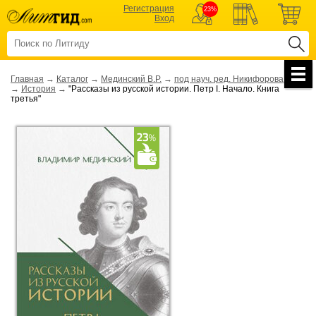
Регистрация
23%
Вход
Главная
→
Каталог
→
Мединский В.Р.
→
под науч. ред. Никифорова Ю.А.
→
История
→
"Рассказы из русской истории. Петр I. Начало. Книга
третья"