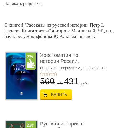
Написать рецензию
С книгой "Рассказы из русской истории. Петр I.
Начало. Книга третья" авторов: Мединский В.Р., под
науч. ред. Никифорова Ю.А. также читают:
Хрестоматия по
истории России.
Учебное пособи� ...
Орлов А.С.,
Георгиев В.А.,
Георгиева Н.Г.,
Сивохина Т.А.
560
431
руб.
руб.
Купить
Русская история с