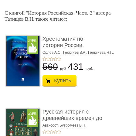
С книгой "История Российская. Часть 3" автора
Татищев В.Н. также читают:
Хрестоматия по
истории России.
Учебное пособи� ...
Орлов А.С.,
Георгиев В.А.,
Георгиева Н.Г.,
Сивохина Т.А.
560
431
руб.
руб.
Купить
Русская история с
древнейших времен до
наших д ...
Авт.-сост. Бутромеев В.П.