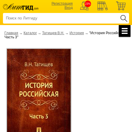
Регистрация
23%
Вход
Главная
→
Каталог
→
Татищев В.Н.
→
История
→
"История Российская.
Часть 3"