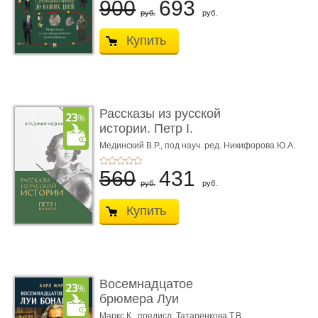
900
693
руб.
руб.
Купить
Рассказы из русской
истории. Петр I.
Начало. Кни ...
Мединский В.Р.,
под науч. ред. Никифорова Ю.А.
560
431
руб.
руб.
Купить
Восемнадцатое
брюмера Луи
Бонапарта
Маркс К.,
предисл. Татаренкова Т.В.