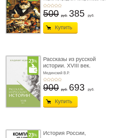
500
385
руб.
руб.
Купить
Рассказы из русской
истории. XVIII век.
Книга пер� ...
Мединский В.Р.
900
693
руб.
руб.
Купить
История России,