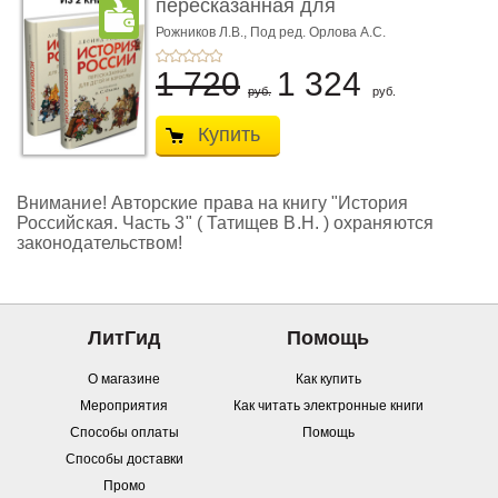
пересказанная для
детей и взро ...
Рожников Л.В.,
Под ред. Орлова А.С.
1 720
1 324
руб.
руб.
Купить
Внимание! Авторские права на книгу "История
Российская. Часть 3" ( Татищев В.Н. ) охраняются
законодательством!
ЛитГид
Помощь
О магазине
Как купить
Мероприятия
Как читать электронные книги
Способы оплаты
Помощь
Способы доставки
Промо