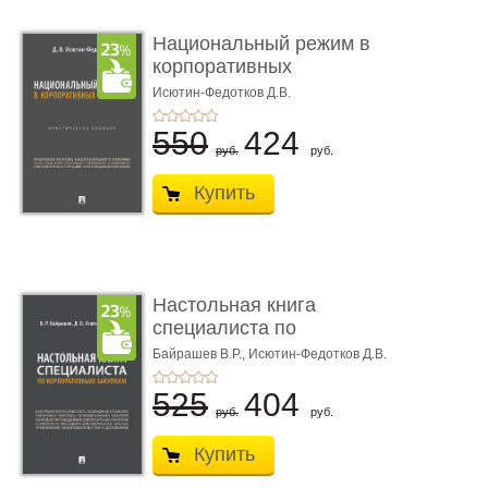
Национальный режим в
корпоративных
закупках. � ...
Исютин-Федотков Д.В.
550
424
руб.
руб.
Купить
Настольная книга
специалиста по
корпоративны� ...
Байрашев В.Р.,
Исютин-Федотков Д.В.
525
404
руб.
руб.
Купить