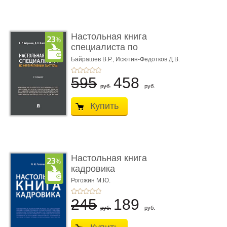
Настольная книга
специалиста по
корпоративны� ...
Байрашев В.Р.,
Исютин-Федотков Д.В.
595
458
руб.
руб.
Купить
Настольная книга
кадровика
Рогожин М.Ю.
245
189
руб.
руб.