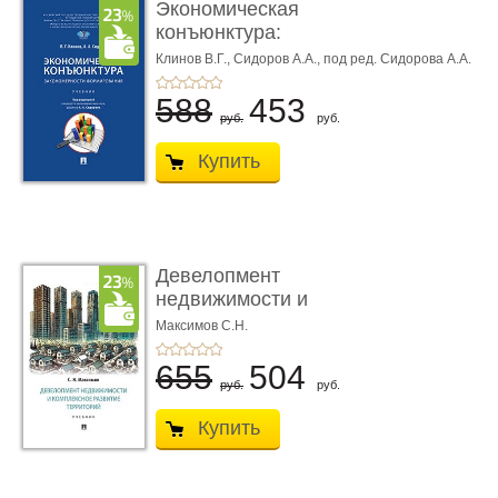
Экономическая
конъюнктура:
закономерности фо�
Клинов В.Г.,
Сидоров А.А.,
под ред. Сидорова А.А.
...
588
453
руб.
руб.
Купить
Девелопмент
недвижимости и
комплексное разви� ...
Максимов С.Н.
655
504
руб.
руб.
Купить