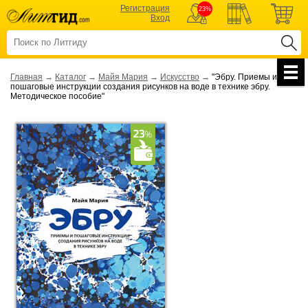
Регистрация
23%
Вход
Главная
→
Каталог
→
Майя Мария
→
Искусство
→
"Эбру. Приемы и
пошаговые инструкции создания рисунков на воде в технике эбру.
Методическое пособие"