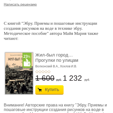
Написать рецензию
С книгой "Эбру. Приемы и пошаговые инструкции
создания рисунков на воде в технике эбру.
Методическое пособие" автора Майя Мария также
читают:
Жил-был город…
Прогулки по улицам
старого Нов� ...
Волхонский В.А.,
Хохлов И.В.
1 600
1 232
руб.
руб.
Купить
Внимание! Авторские права на книгу "Эбру. Приемы и
пошаговые инструкции создания рисунков на воде в