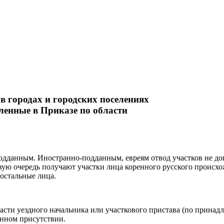
 в городах и городских поселениях
ленные в Приказе по области
-подданным. Иностранно-подданным, евреям отвод участков не д
рвую очередь получают участки лица коренного русского происхо
остальные лица.
ласти уездного начальника или участкового пристава (по принадл
енном присутствии.