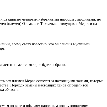
 и двадцатью четырьмя избранными народом старшинами, по
ркмен (племен) Отамыш и Тохтамыш, живущих в Мерве и на
нений, всему свету известно, что миллионы мусульман,
еры.
гается на месте, которое будет избрано.
етырех племен Мерва остается за настоящими ханами, которые
чества. Порядок замены настоящих ханов определится
ка области.
 судья по вере и обычаям народным под руководством