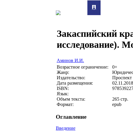
Закаспийский кра
исследование). 
Аминов И.И.
Возрастное ограничение:
0+
Жанр:
Юридичес
Издательство:
Проспект
Дата размещения:
02.11.201
ISBN:
97853922
Язык:
Объем текста:
265 стр.
Формат:
epub
Оглавление
Введение