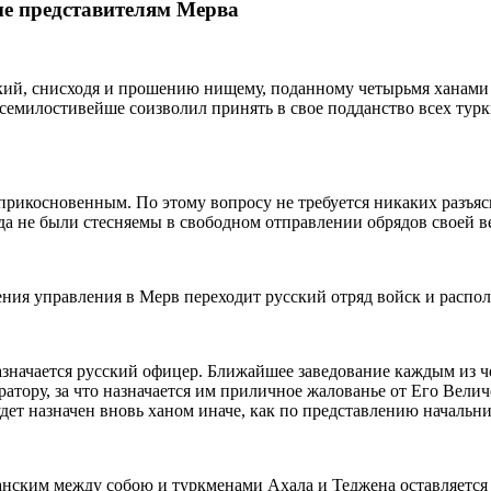
ые представителям Мерва
ский, снисходя и прошению нищему, поданному четырьмя ханами
семилостивейше соизволил принять в свое подданство всех ту
прикосновенным. По этому вопросу не требуется никаких разъяс
да не были стесняемы в свободном отправлении обрядов своей в
ения управления в Мерв переходит русский отряд войск и распола
азначается русский офицер. Ближайшее заведование каждым из ч
атору, за что назначается им приличное жалованье от Его Вели
дет назначен вновь ханом иначе, как по представлению начальни
анским между собою и туркменами Ахала и Теджена оставляется