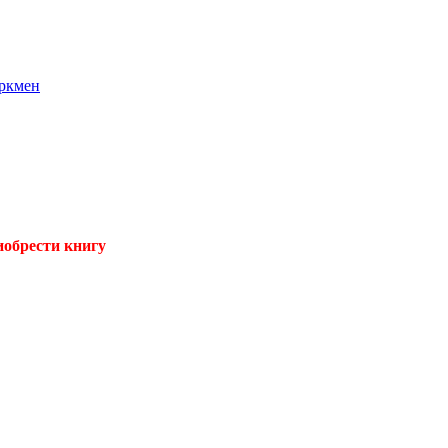
уркмен
иобрести книгу