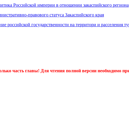
олитика Российской империи в отношении закаспийского региона
инистративно-правового статуса Закаспийского края
ние российской государственности на территори и расселения т
олько часть главы! Для чтения полной версии необходимо пр