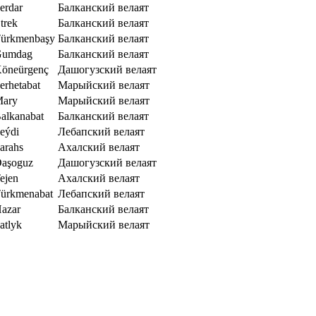
erdar
Балканский велаят
trek
Балканский велаят
ürkmenbaşy
Балканский велаят
Gumdag
Балканский велаят
öneürgenç
Дашогузский велаят
erhetabat
Марыйский велаят
ary
Марыйский велаят
alkanabat
Балканский велаят
eýdi
Лебапский велаят
arahs
Ахалский велаят
aşoguz
Дашогузский велаят
ejen
Ахалский велаят
ürkmenabat
Лебапский велаят
azar
Балканский велаят
atlyk
Марыйский велаят