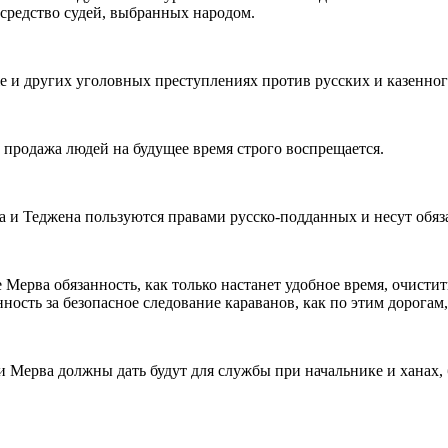
осредство судей, выбранных народом.
же и других уголовных преступлениях против русских и казенног
 и продажа людей на будущее время строго воспрещается.
а и Теджена пользуются правами русско-подданных и несут обяза
е Мерва обязанность, как только настанет удобное время, очисти
енность за безопасное следование караванов, как по этим дорога
и Мерва должны дать будут для службы при начальнике и ханах, 