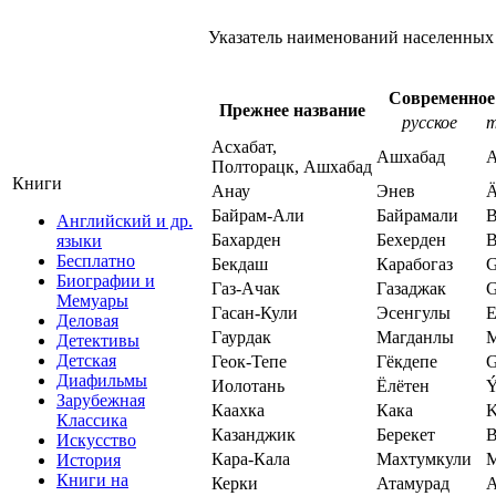
Указатель наименований населенных
Современное
Прежнее название
русское
т
Асхабат,
Ашхабад
A
Полторацк, Ашхабад
Книги
Анау
Энев
Байрам-Али
Байрамали
B
Английский и др.
Бахарден
Бехерден
B
языки
Бесплатно
Бекдаш
Карабогаз
G
Биографии и
Газ-Ачак
Газаджак
G
Мемуары
Гасан-Кули
Эсенгулы
E
Деловая
Гаурдак
Магданлы
M
Детективы
Детская
Геок-Тепе
Гёкдепе
G
Диафильмы
Иолотань
Ёлётен
Ý
Зарубежная
Каахка
Кака
K
Классика
Казанджик
Берекет
B
Искусство
Кара-Кала
Махтумкули
M
История
Книги на
Керки
Атамурад
A