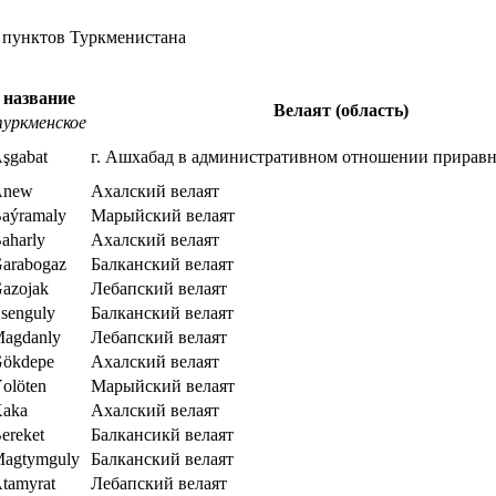
 пунктов Туркменистана
 название
Велаят (область)
уркменское
şgabat
г. Ашхабад в административном отношении приравн
Änew
Ахалский велаят
aýramaly
Марыйский велаят
aharly
Ахалский велаят
arabogaz
Балканский велаят
azojak
Лебапский велаят
senguly
Балканский велаят
agdanly
Лебапский велаят
ökdepe
Ахалский велаят
olöten
Марыйский велаят
aka
Ахалский велаят
ereket
Балкансикй велаят
agtymguly
Балканский велаят
tamyrat
Лебапский велаят