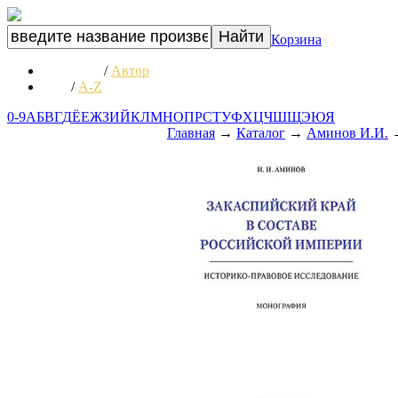
Корзина
Название
/
Автор
А-Я
/
A-Z
0-9
А
Б
В
Г
Д
Ё
Е
Ж
З
И
Й
К
Л
М
Н
О
П
Р
С
Т
У
Ф
Х
Ц
Ч
Ш
Щ
Э
Ю
Я
Главная
→
Каталог
→
Аминов И.И.