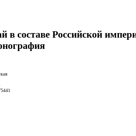
й в составе Российской импер
Монография
кая
8
75441