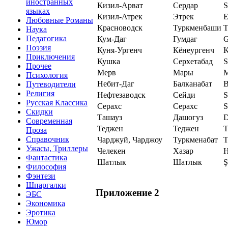
иностранных
Кизил-Арват
Сердар
S
языках
Кизил-Атрек
Этрек
E
Любовные Романы
Красноводск
Туркменбаши
T
Наука
Педагогика
Кум-Даг
Гумдаг
Поэзия
Куня-Ургенч
Кёнеургенч
K
Приключения
Кушка
Серхетабад
S
Прочее
Мерв
Мары
M
Психология
Небит-Даг
Балканабат
B
Путеводители
Религия
Нефтезаводск
Сейди
S
Русская Классика
Серахс
Серахс
S
Скидки
Ташауз
Дашогуз
D
Современная
Теджен
Теджен
T
Проза
Справочник
Чарджуй, Чарджоу
Туркменабат
T
Ужасы, Триллеры
Челекен
Хазар
H
Фантастика
Шатлык
Шатлык
Ş
Философия
Фэнтези
Шпаргалки
Приложение 2
ЭБС
Экономика
Эротика
Юмор