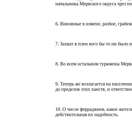
начальника Мервского округа чрез п
6. Виновные в измене, разбое, грабе
7. Захват в плен кого бы то ни было
8. Во всем остальном туркмены Мерв
9. Теперь же возлагается на населени
до пределов этих ханств, и ответств
10. О числе ферраджиев, какое жител
действительная их надобность.