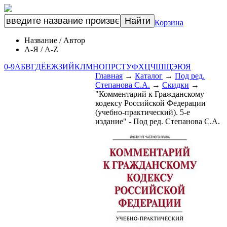
Корзина
Название
/
Автор
А-Я
/
A-Z
0-9
А
Б
В
Г
Д
Ё
Е
Ж
З
И
Й
К
Л
М
Н
О
П
Р
С
Т
У
Ф
Х
Ц
Ч
Ш
Щ
Э
Ю
Я
Главная
→
Каталог
→
Под ред.
Степанова С.А.
→
Скидки
→
"Комментарий к Гражданскому
кодексу Российской Федерации
(учебно-практический). 5-е
издание" - Под ред. Степанова С.А.