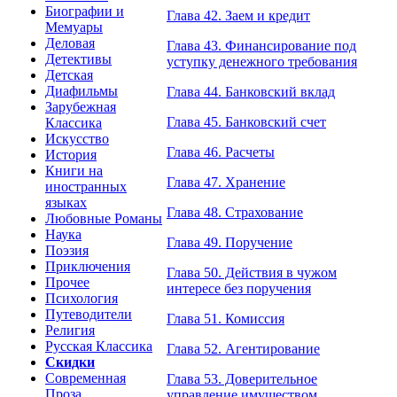
Биографии и
Глава 42. Заем и кредит
Мемуары
Деловая
Глава 43. Финансирование под
Детективы
уступку денежного требования
Детская
Диафильмы
Глава 44. Банковский вклад
Зарубежная
Глава 45. Банковский счет
Классика
Искусство
Глава 46. Расчеты
История
Книги на
Глава 47. Хранение
иностранных
языках
Глава 48. Страхование
Любовные Романы
Наука
Глава 49. Поручение
Поэзия
Приключения
Глава 50. Действия в чужом
Прочее
интересе без поручения
Психология
Путеводители
Глава 51. Комиссия
Религия
Русская Классика
Глава 52. Агентирование
Скидки
Современная
Глава 53. Доверительное
Проза
управление имуществом