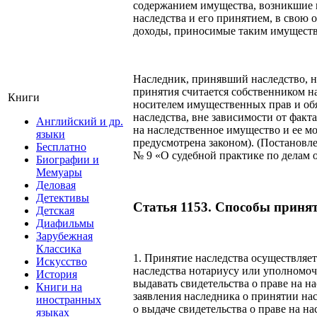
содержанием имущества, возникшие 
наследства и его принятием, в свою о
доходы, приносимые таким имущест
Наследник, принявший наследство, н
принятия считается собственником н
Книги
носителем имущественных прав и обя
наследства, вне зависимости от факт
Английский и др.
на наследственное имущество и ее мо
языки
предусмотрена законом). (Постановл
Бесплатно
№ 9 «О судебной практике по делам 
Биографии и
Мемуары
Деловая
Детективы
Статья 1153. Способы принят
Детская
Диафильмы
Зарубежная
Классика
1. Принятие наследства осуществляет
Искусство
наследства нотариусу или уполномоч
История
выдавать свидетельства о праве на 
Книги на
заявления наследника о принятии нас
иностранных
о выдаче свидетельства о праве на на
языках