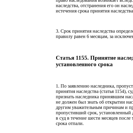
право наследования возникает вследс
наследства, отстранения его он насл
истечения срока принятия наследств
3. Срок принятия наследства опреде
правилу равен 6 месяцам, за исключен
Статья 1155. Принятие насле
установленного срока
1. По заявлению наследника, пропус
принятия наследства (статья 1154), с
признать наследника принявшим насл
не должен был знать об открытии нас
другим уважительным причинам и пр
пропустивший срок, установленный д
в суд в течение шести месяцев после
срока отпали.