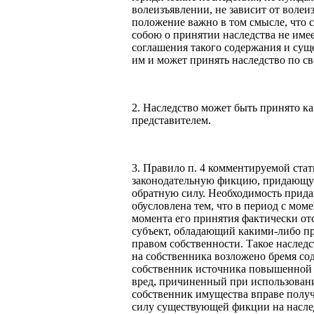
волеизъявлении, не зависит от волеи
положение важно в том смысле, что 
собою о принятии наследства не име
соглашения такого содержания и сущ
им и может принять наследство по с
2. Наследство может быть принято ка
представителем.
3. Правило п. 4 комментируемой стат
законодательную фикцию, придающую
обратную силу. Необходимость прида
обусловлена тем, что в период с мом
момента его принятия фактически от
субъект, обладающий какими-либо пр
правом собственности. Такое наслед
на собственника возложено бремя сод
собственник источника повышенной о
вред, причиненный при использовании
собственник имущества вправе получ
силу существующей фикции на наслед