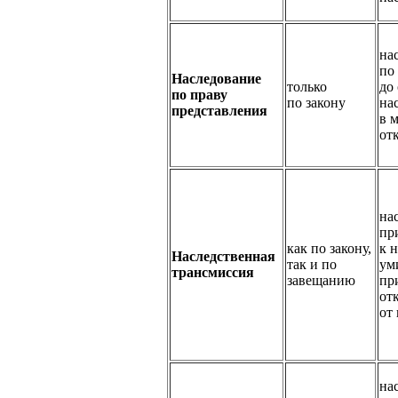
на
по
Наследование
только
до
по праву
по закону
на
представления
в 
от
на
пр
как по закону,
к 
Наследственная
так и по
ум
трансмиссия
завещанию
пр
от
от
на