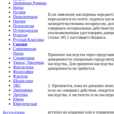
Любовные Романы
Наука
Поэзия
Если заявление наследника передает
Приключения
пересылается по почте, подпись насл
Прочее
засвидетельствована нотариусом, д
Психология
совершать нотариальные действия (пу
Путеводители
уполномоченным удостоверять довере
Религия
статьи 185.1 настоящего Кодекса.
Русская Классика
Скидки
Современная
Проза
Принятие наследства через представи
Справочник
доверенности специально предусмот
Ужасы, Триллеры
наследства. Для принятия наследств
Фантастика
доверенность не требуется.
Философия
Фэнтези
Шпаргалки
ЭБС
2. Признается, пока не доказано иное
Экономика
если он совершил действия, свидете
Эротика
наследства, в частности если наследн
Юмор
Юридическая
вступил во владение или в управлен
Бестселлеры