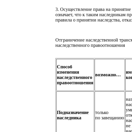
3. Осуществление права на принятие
означает, что к таким наследникам 
правила о принятии наследства, отказ
Отграничение наследственной транс
наследственного правоотношения
Способ
изменения
им
возможно…
наследственного
ко
правоотношения
на
на
ум
Подназначение
только
от
наследника
по завещанию
на
не
на