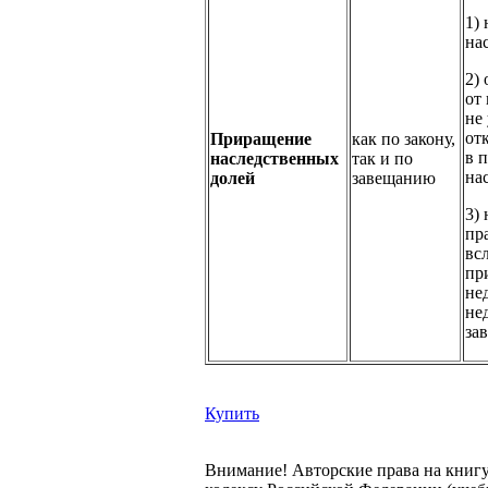
1)
на
2)
от 
не 
от
Приращение
как по закону,
в 
наследственных
так и по
на
долей
завещанию
3) 
пр
вс
пр
не
не
за
Купить
Внимание! Авторские права на книг