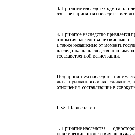
3. Принятие наследства одним или н
означает принятия наследства остал
4. Принятое наследство признается 
открытия наследства независимо от в
а также независимо от момента госу
наследника на наследственное имущес
государственной регистрации.
Под принятием наследства понимает
лица, призванного к наследованию, 
отношения, составляющие в совокупн
Г. Ф. Шершеневич
1. Принятие наследства — односторон
юридические последствия, не нуждая