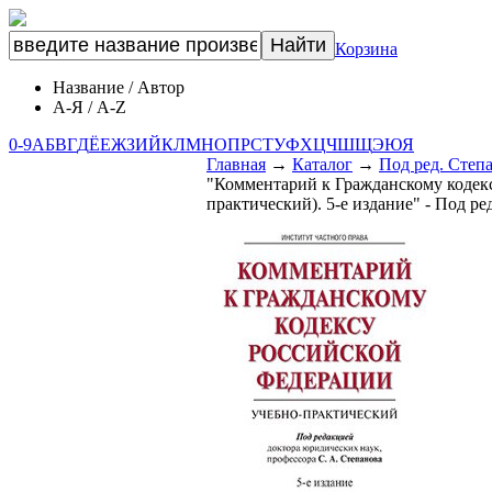
Корзина
Название
/
Автор
А-Я
/
A-Z
0-9
А
Б
В
Г
Д
Ё
Е
Ж
З
И
Й
К
Л
М
Н
О
П
Р
С
Т
У
Ф
Х
Ц
Ч
Ш
Щ
Э
Ю
Я
Главная
→
Каталог
→
Под ред. Степ
"Комментарий к Гражданскому кодек
практический). 5-е издание" - Под ре