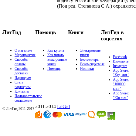
кодексу Российской Федерации (учебн
(Под ред. Степанова С.А.) охраняютс
ЛитГид
Помощь
Книги
ЛитГид в
соцсетях
О магазине
Как купить
Электронные
Мероприятия
Как читать
книги
Facebook
Способы
электронные
Бестселлеры
Вконтакте
оплаты
книги
Рекомендуемые
Instagram
Способы
Помощь
Новинки
App Store:
доставки
"Худ. лит."
Партнерам
App Store:
Стать
"100000
партнером
книг"
Контакты
App Store:
Пользовательское
"Юр.лит."
соглашение
2011-2014
LitGid
© ЛитГид 2011-2017