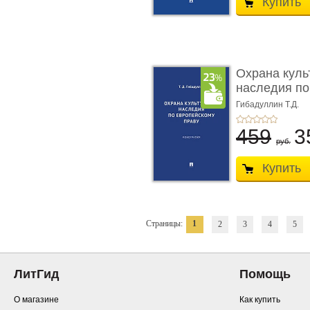
Купить
Охрана куль
наследия по
п ...
Гибадуллин Т.Д.
459
3
руб.
Купить
Страницы:
1
2
3
4
5
ЛитГид
Помощь
О магазине
Как купить