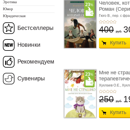
Эротика
Человек, ко
Роман (Серия
Юмор
Юридическая
Гюго В.,
пер. с фра
Бестселлеры
400
3
руб.
Купить
Новинки
Рекомендуем
Мне не стра
Сувениры
терапевтичес
Хухлаев О.Е., Хухл
250
1
руб.
Купить