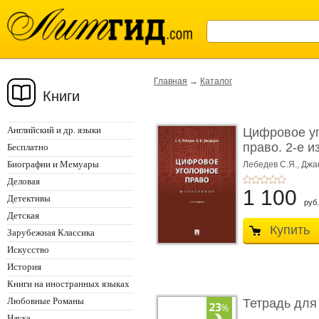
Главная
→
Каталог
Книги
Английский и др. языки
Цифровое у
право. 2-е и
Бесплатно
Монограф ...
Биографии и Мемуары
Лебедев С.Я.,
Джа
Деловая
1 100
Детективы
руб.
Детская
Купить
Зарубежная Классика
Искусство
История
Книги на иностранных языках
Любовные Романы
Тетрадь для
Наука