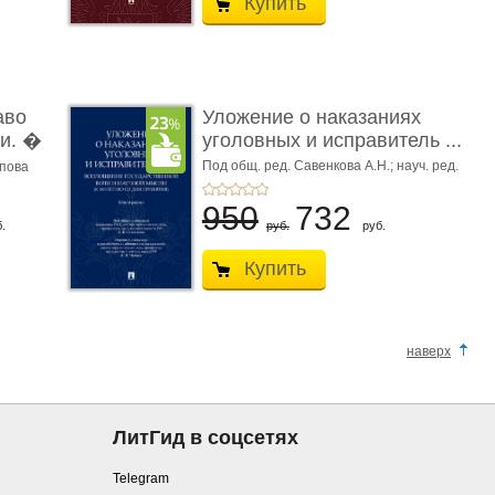
Купить
аво
Уложение о наказаниях
и. �
уголовных и исправитель ...
Под общ. ред. Савенкова А.Н.; науч. ред.
апова
и рук. авт. кол. Чучаев А.И.
950
732
.
руб.
руб.
Купить
наверх
ЛитГид в соцсетях
Telegram