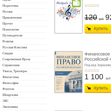
Педагогика
Поэзия
120
9
Приключения
руб.
Прочее
Купить
Психология
Путеводители
Религия
Русская Классика
Скидки
Финансовое
Российской 
Современная Проза
изд� ...
Справочник
Под ред. Карасевой
Красюкова А.В.
Ужасы, Триллеры
1 100
Фантастика
руб.
Философия
Купить
Фэнтези
Шпаргалки
ЭБС
Экономика