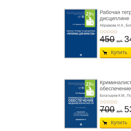
Рабочая тет
дисциплине 
ю� ...
Абрамова Н.А.,
Бо
450
3
руб.
Купить
Криминалис
обеспечение
медиабезопа
Богатырев К.М.,
По
700
5
руб.
Купить