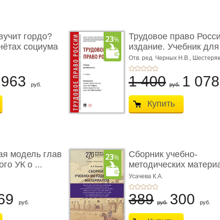
учит гордо?
Трудовое право Росси
енётах социума
издание. Учебник для 
Отв. ред. Черных Н.В., Шестеряк
963
1 400
1 07
руб.
руб.
Купить
ая модель глав
Сборник учебно-
го УК о ...
методических матери
по кур ...
Усачева К.А.
69
389
300
руб.
руб.
руб.