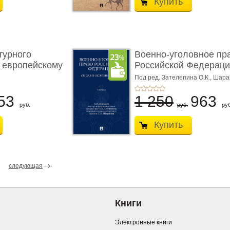
Купить
турного
Военно-уголовное пр
 европейскому
Российской Федераци
...
Под ред. Зателепина О.К., Шар
С.Н.
53
1 250
963
руб.
руб.
руб
Купить
следующая
Книги
Электронные книги