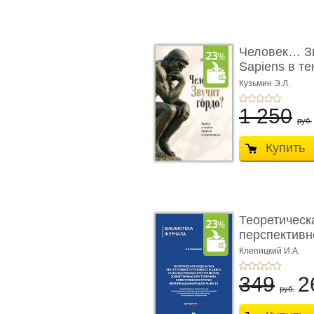
Человек… Зв
Sapiens в т
� ...
Кузьмин Э.Л.
1 250
руб.
Купить
Теоретическ
перспективно
Клепицкий И.А.
349
2
руб.