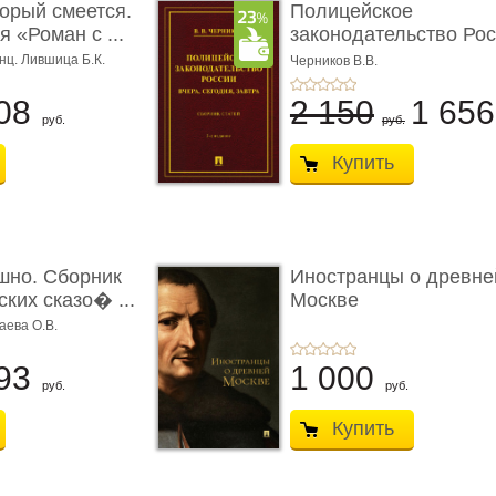
торый смеется.
Полицейское
 «Роман с ...
законодательство Рос
вчера, с� ...
нц. Лившица Б.К.
Черников В.В.
08
2 150
1 65
руб.
руб.
Купить
шно. Сборник
Иностранцы о древне
ких сказо� ...
Москве
аева О.В.
93
1 000
руб.
руб.
Купить