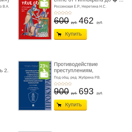
о В.А.
Россинская Е.Р.,
Неретина Н.С.
600
462
руб.
руб.
Купить
Противодействие
ь 2.
преступлениям,
совершаемым с ...
Под общ. ред. Жубрина Р.В.
900
693
руб.
руб.
Купить