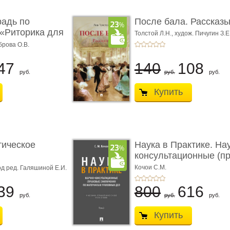
радь по
После бала. Рассказ
«Риторика для
Толстой Л.Н.,
худож. Пичугин З.Е
Лебедев А.И.,
худож. Лансере Е.
брова О.В.
47
140
108
руб.
руб.
руб.
Купить
тическое
Наука в Практике. На
консультационные (пра
с� ...
Кочои С.М.
д ред. Галяшиной Е.И.
39
800
616
руб.
руб.
руб.
Купить