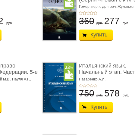
Гомер,
пер. с др.-греч. Жуковског
2
360
277
руб.
руб.
руб.
Купить
 право
Итальянский язык.
Федерации. 5-е
Начальный этап. Част
Учеб� ...
 М.В., Пауля А.Г.,
Назаренко А.И.
750
578
руб.
руб.
Купить