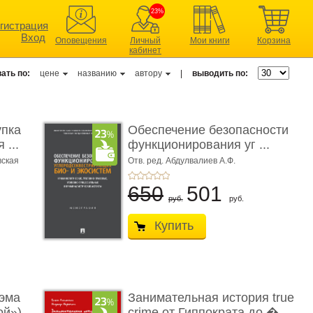
23%
гистрация
Вход
Оповещения
Личный
Мои книги
Корзина
кабинет
ать по:
цене
названию
автору
|
выводить по:
упка
Обеспечение безопасности
 ...
функционирования уг ...
вская
Отв. ред. Абдулвалиев А.Ф.
650
501
руб.
руб.
Купить
эма
Занимательная история true
ой»)
crime от Гиппократа до � ...