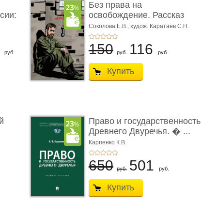
Без права на
сии:
освобождение. Рассказ
Соколова Е.В.,
худож. Каратаев С.Н.
6
150
116
руб.
руб.
руб.
Купить
й
Право и государственность
Древнего Двуречья. � ...
Карпенко К.В.
650
501
руб.
руб.
Купить