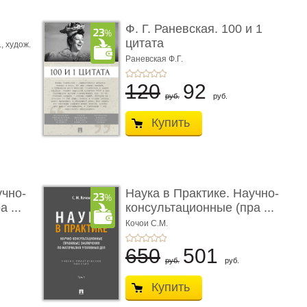
ы
Ф. Г. Раневская. 100 и 1
цитата
.,
худож.
Е.
Раневская Ф.Г.
120
92
руб.
руб.
Купить
учно-
Наука в Практике. Научно-
 ...
консультационные (пра ...
Кочои С.М.
650
501
руб.
руб.
Купить