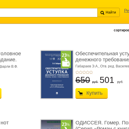
Ре
сортиров
головное
Обеспечительная уст
здание.
денежного требования
Габараев Э.А.,
Отв. ред. Василе
фарли В.Ф.
Л.Ю.,
вступ. сл. Каретина М.Г.
650
501
руб.
руб.
Купить
 нот
ОДИССЕЯ. Гомер. По
(Серия «Роман с книг