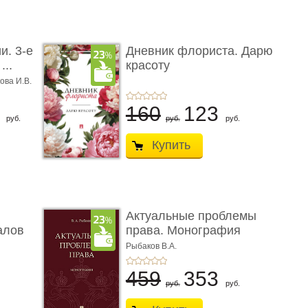
и. 3-е
Дневник флориста. Дарю
...
красоту
ова И.В.
8
160
123
руб.
руб.
руб.
Купить
Актуальные проблемы
алов
права. Монография
Рыбаков В.А.
459
353
руб.
руб.