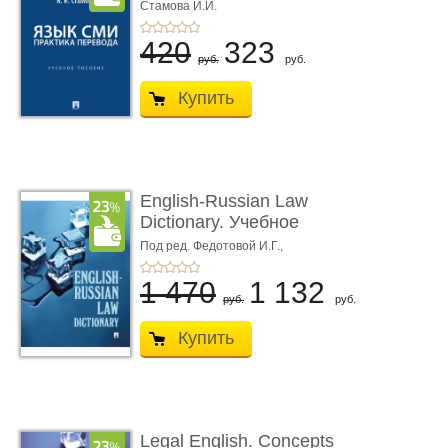
пособие
Стамова И.И.
420
323
руб.
руб.
Купить
English-Russian Law
Dictionary. Учебное
пособие
Под ред. Федотовой И.Г.,
Толстопятенко Г.П.
1 470
1 132
руб.
руб.
Купить
Legal English. Concepts