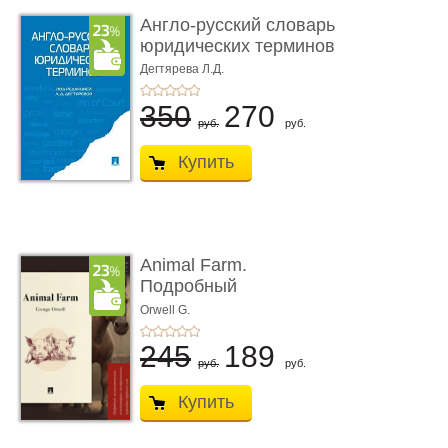
Англо-русский словарь
юридических терминов
Дегтярева Л.Д.
350
270
руб.
руб.
Купить
Animal Farm.
Подробный
лингвистический
Orwell G.
комментарий ...
245
189
руб.
руб.
Купить