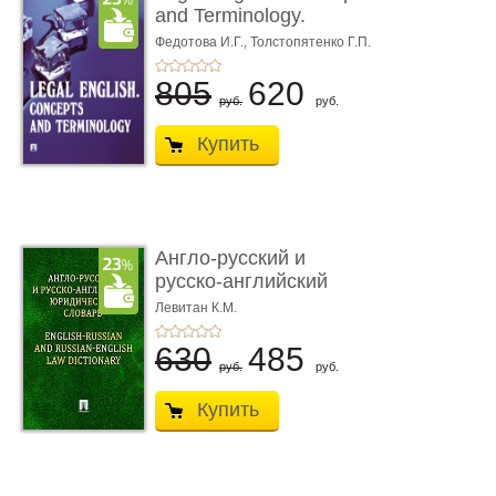
and Terminology.
Учебное пособие
Федотова И.Г.,
Толстопятенко Г.П.
805
620
руб.
руб.
Купить
Англо-русский и
русско-английский
юридический ...
Левитан К.М.
630
485
руб.
руб.
Купить