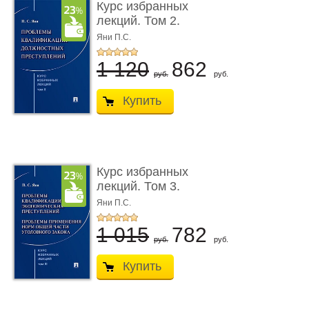
Курс избранных
лекций. Том 2.
Проблемы квалифик ...
Яни П.С.
1 120
862
руб.
руб.
Купить
Курс избранных
лекций. Том 3.
Проблемы квалифик ...
Яни П.С.
1 015
782
руб.
руб.
Купить