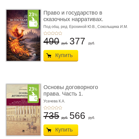
Право и государство в
сказочных нарративах.
Мо ...
Под общ. ред. Ерохиной Ю.В.,
Сокольщика И.М.
490
377
руб.
руб.
Купить
Основы договорного
права. Часть 1.
Становление ...
Усачева К.А.
735
566
руб.
руб.
Купить