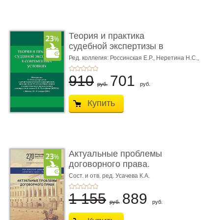
Теория и практика
судебной экспертизы в
совре� ...
Ред. коллегия: Россинская Е.Р.,
Неретина Н.С.,
Чернявская М.С.
910
701
руб.
руб.
Купить
Актуальные проблемы
договорного права.
Выпуск ...
Сост. и отв. ред. Усачева К.А.
1 155
889
руб.
руб.