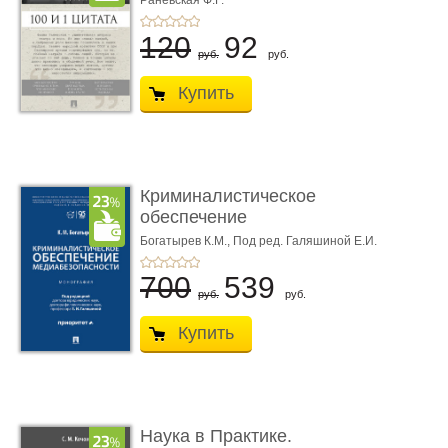
Раневская Ф.Г.
120
92
руб.
руб.
Купить
Криминалистическое
обеспечение
медиабезопас� ...
Богатырев К.М.,
Под ред. Галяшиной Е.И.
700
539
руб.
руб.
Купить
Наука в Практике.