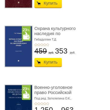
Купить
Охрана культурного
наследия по
европейскому п ...
Гибадуллин Т.Д.
459
353
руб.
руб.
Купить
Военно-уголовное
право Российской
Федерации. � ...
Под ред. Зателепина О.К.,
Шарапова С.Н.
1 250
963