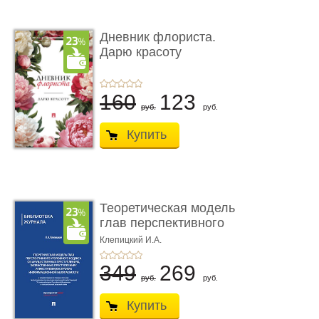
Дневник флориста.
Дарю красоту
160
123
руб.
руб.
Купить
Теоретическая модель
глав перспективного
УК о ...
Клепицкий И.А.
349
269
руб.
руб.
Купить