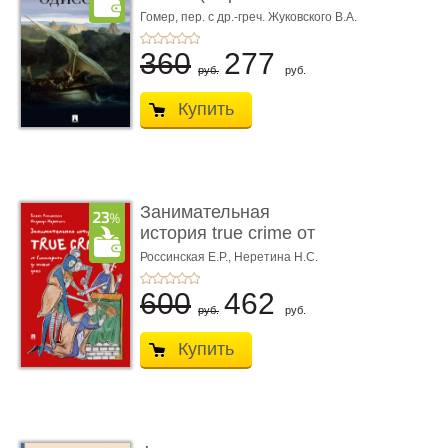
книгой»)
Гомер,
пер. с др.-греч. Жуковского В.А.
360
277
руб.
руб.
Купить
Занимательная
история true crime от
Гиппократа до � ...
Россинская Е.Р.,
Неретина Н.С.
600
462
руб.
руб.
Купить