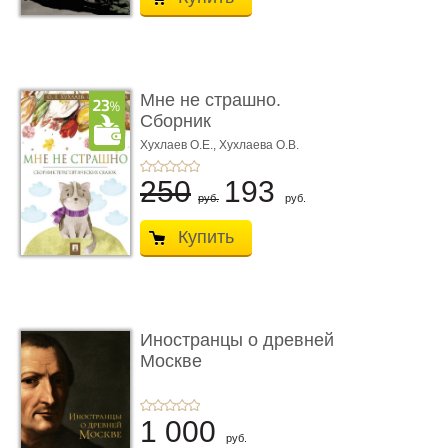
Мне не страшно.
Сборник
терапевтических
Хухлаев О.Е., Хухлаева О.В.
сказо� ...
250
193
руб.
руб.
Купить
Иностранцы о древней
Москве
1 000
руб.