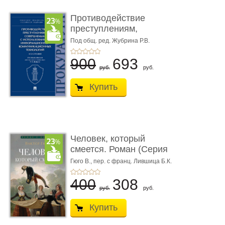
Противодействие
преступлениям,
совершаемым с ...
Под общ. ред. Жубрина Р.В.
900
693
руб.
руб.
Купить
Человек, который
смеется. Роман (Серия
«Роман с ...
Гюго В.,
пер. с франц. Лившица Б.К.
400
308
руб.
руб.
Купить