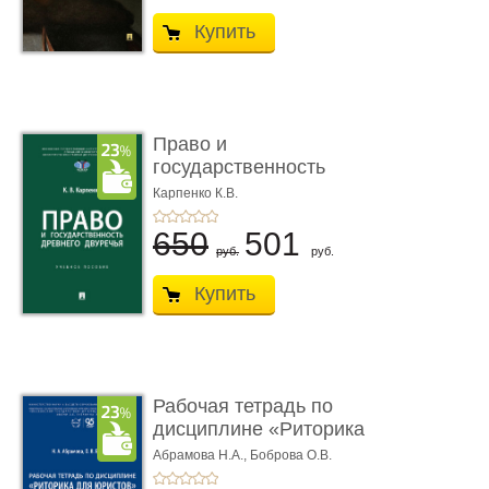
Купить
Право и
государственность
Древнего Двуречья. �
Карпенко К.В.
...
650
501
руб.
руб.
Купить
Рабочая тетрадь по
дисциплине «Риторика
для ю� ...
Абрамова Н.А.,
Боброва О.В.