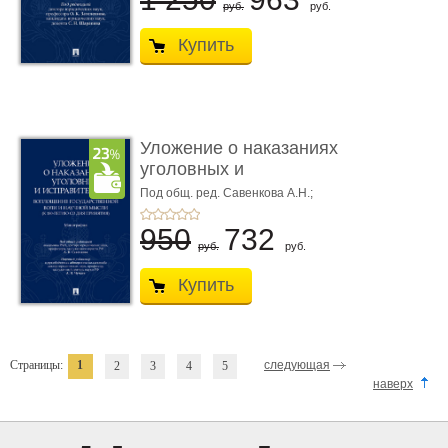
руб.
руб.
Купить
Уложение о наказаниях
уголовных и
исправитель ...
Под общ. ред. Савенкова А.Н.;
науч. ред. и рук. авт. кол. Чучаев
А.И.
950
732
руб.
руб.
Купить
Страницы:
1
следующая
2
3
4
5
наверх