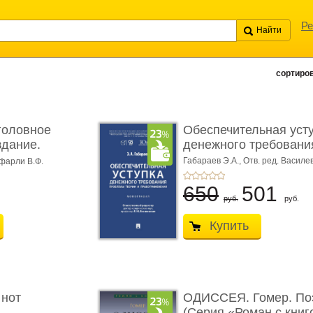
Ре
сортиров
головное
Обеспечительная уст
здание.
денежного требования
Габараев Э.А.,
Отв. ред. Василе
фарли В.Ф.
Л.Ю.,
вступ. сл. Каретина М.Г.
650
501
руб.
руб.
Купить
 нот
ОДИССЕЯ. Гомер. По
(Серия «Роман с книг