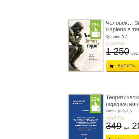
Человек… Зв
Sapiens в т
� ...
Кузьмин Э.Л.
1 250
руб.
Купить
Теоретическ
перспективно
Клепицкий И.А.
349
2
руб.