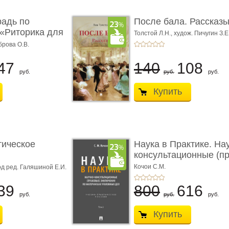
радь по
После бала. Рассказ
«Риторика для
Толстой Л.Н.,
худож. Пичугин З.Е
Лебедев А.И.,
худож. Лансере Е.
брова О.В.
47
140
108
руб.
руб.
руб.
Купить
тическое
Наука в Практике. На
консультационные (пра
с� ...
Кочои С.М.
д ред. Галяшиной Е.И.
39
800
616
руб.
руб.
руб.
Купить