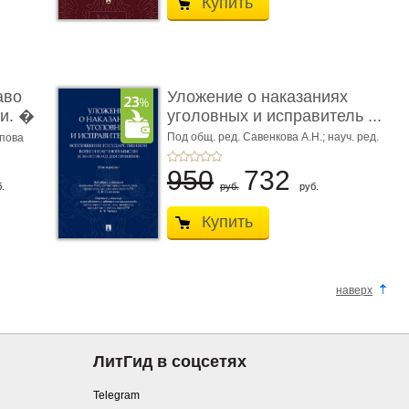
Купить
аво
Уложение о наказаниях
и. �
уголовных и исправитель ...
Под общ. ред. Савенкова А.Н.; науч. ред.
апова
и рук. авт. кол. Чучаев А.И.
950
732
.
руб.
руб.
Купить
наверх
ЛитГид в соцсетях
Telegram