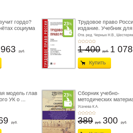
учит гордо?
Трудовое право Росси
енётах социума
издание. Учебник для 
Отв. ред. Черных Н.В., Шестеряк
963
1 400
1 07
руб.
руб.
Купить
ая модель глав
Сборник учебно-
го УК о ...
методических матери
по кур ...
Усачева К.А.
69
389
300
руб.
руб.
руб.