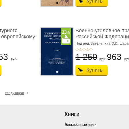
Купить
турного
Военно-уголовное пр
 европейскому
Российской Федераци
...
Под ред. Зателепина О.К., Шар
С.Н.
53
1 250
963
руб.
руб.
руб
Купить
следующая
Книги
Электронные книги