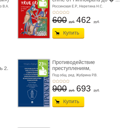
о В.А.
Россинская Е.Р.,
Неретина Н.С.
600
462
руб.
руб.
Купить
Противодействие
ь 2.
преступлениям,
совершаемым с ...
Под общ. ред. Жубрина Р.В.
900
693
руб.
руб.
Купить