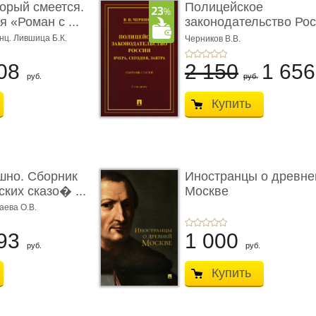
торый смеется.
Полицейское
 «Роман с ...
законодательство Рос
вчера, с� ...
нц. Лившица Б.К.
Черников В.В.
08
2 150
1 65
руб.
руб.
Купить
шно. Сборник
Иностранцы о древне
ких сказо� ...
Москве
аева О.В.
93
1 000
руб.
руб.
Купить