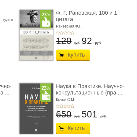
ы
Ф. Г. Раневская. 100 и 1
цитата
.,
худож.
Е.
Раневская Ф.Г.
120
92
руб.
руб.
Купить
учно-
Наука в Практике. Научно-
 ...
консультационные (пра ...
Кочои С.М.
650
501
руб.
руб.
Купить