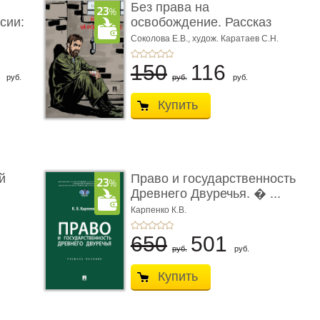
Без права на
сии:
освобождение. Рассказ
Соколова Е.В.,
худож. Каратаев С.Н.
6
150
116
руб.
руб.
руб.
Купить
й
Право и государственность
Древнего Двуречья. � ...
Карпенко К.В.
650
501
руб.
руб.
Купить