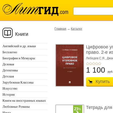
Главная
→
Каталог
Книги
Английский и др. языки
Цифровое у
право. 2-е и
Бесплатно
Монограф ...
Биографии и Мемуары
Лебедев С.Я.,
Джа
Деловая
1 100
Детективы
руб.
Детская
Купить
Зарубежная Классика
Искусство
История
Книги на иностранных языках
Любовные Романы
Тетрадь для
Наука