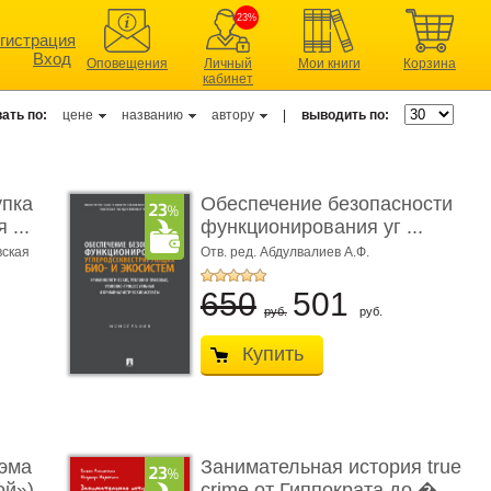
23%
гистрация
Вход
Оповещения
Личный
Мои книги
Корзина
кабинет
ать по:
цене
названию
автору
|
выводить по:
упка
Обеспечение безопасности
 ...
функционирования уг ...
вская
Отв. ред. Абдулвалиев А.Ф.
650
501
руб.
руб.
Купить
эма
Занимательная история true
ой»)
crime от Гиппократа до � ...