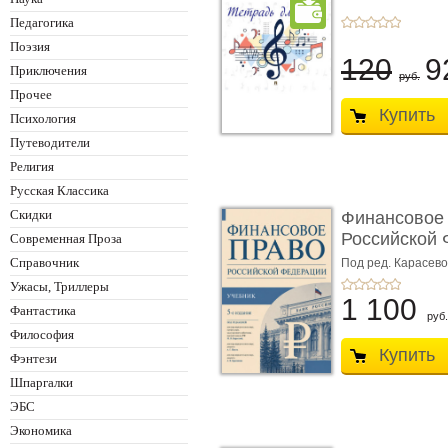
Педагогика
Поэзия
120
9
Приключения
руб.
Прочее
Купить
Психология
Путеводители
Религия
Русская Классика
Скидки
Финансовое
Российской 
Современная Проза
изд� ...
Справочник
Под ред. Карасевой
Красюкова А.В.
Ужасы, Триллеры
1 100
Фантастика
руб.
Философия
Купить
Фэнтези
Шпаргалки
ЭБС
Экономика