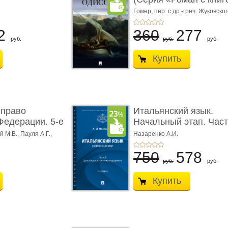
Гомер,
пер. с др.-греч. Жуковског
2
360
277
руб.
руб.
руб.
Купить
 право
Итальянский язык.
Федерации. 5-е
Начальный этап. Част
Учеб� ...
 М.В., Пауля А.Г.,
Назаренко А.И.
750
578
руб.
руб.
Купить