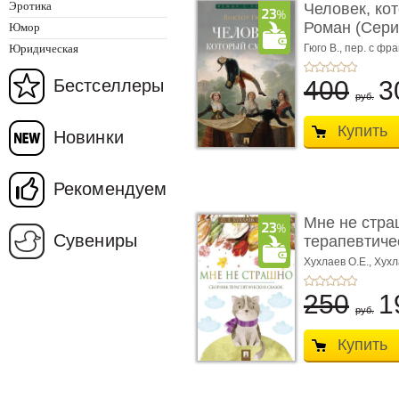
Эротика
Человек, ко
Роман (Серия
Юмор
Юридическая
Гюго В.,
пер. с фра
Бестселлеры
400
3
руб.
Купить
Новинки
Рекомендуем
Мне не стра
Сувениры
терапевтичес
Хухлаев О.Е., Хухл
250
1
руб.
Купить