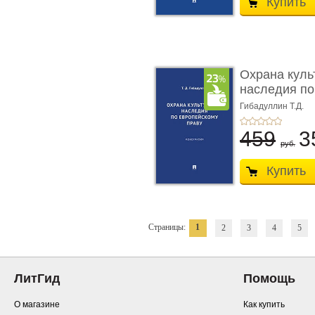
Купить
Охрана куль
наследия по
п ...
Гибадуллин Т.Д.
459
3
руб.
Купить
Страницы:
1
2
3
4
5
ЛитГид
Помощь
О магазине
Как купить