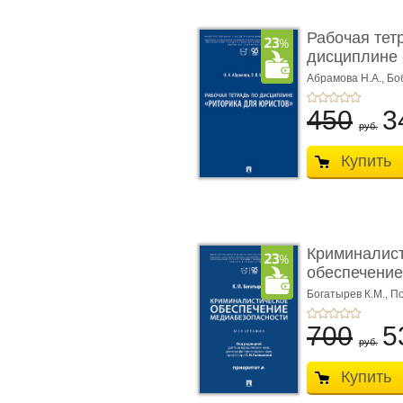
Рабочая тет
дисциплине 
ю� ...
Абрамова Н.А.,
Бо
450
3
руб.
Купить
Криминалис
обеспечение
медиабезопа
Богатырев К.М.,
По
700
5
руб.
Купить