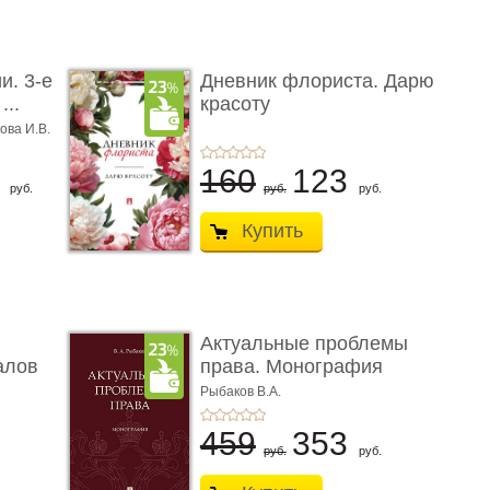
и. 3-е
Дневник флориста. Дарю
...
красоту
ова И.В.
8
160
123
руб.
руб.
руб.
Купить
Актуальные проблемы
алов
права. Монография
Рыбаков В.А.
459
353
руб.
руб.