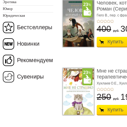
Эротика
Человек, ко
Роман (Серия
Юмор
Юридическая
Гюго В.,
пер. с фра
Бестселлеры
400
3
руб.
Купить
Новинки
Рекомендуем
Мне не стра
Сувениры
терапевтичес
Хухлаев О.Е., Хухл
250
1
руб.
Купить