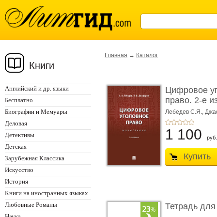
Главная
→
Каталог
Книги
Английский и др. языки
Цифровое у
право. 2-е и
Бесплатно
Монограф ...
Биографии и Мемуары
Лебедев С.Я.,
Джа
Деловая
1 100
Детективы
руб.
Детская
Купить
Зарубежная Классика
Искусство
История
Книги на иностранных языках
Любовные Романы
Тетрадь для
Наука