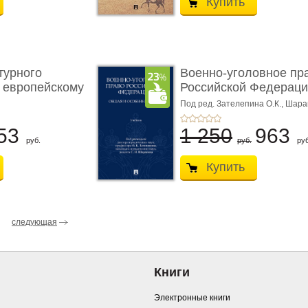
Купить
турного
Военно-уголовное пр
 европейскому
Российской Федераци
...
Под ред. Зателепина О.К., Шар
С.Н.
53
1 250
963
руб.
руб.
руб
Купить
следующая
Книги
Электронные книги