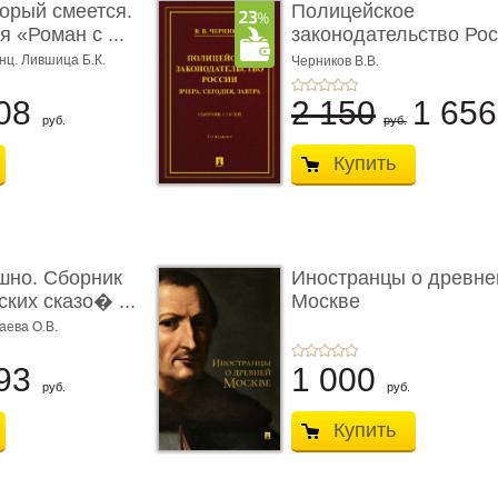
торый смеется.
Полицейское
 «Роман с ...
законодательство Рос
вчера, с� ...
нц. Лившица Б.К.
Черников В.В.
08
2 150
1 65
руб.
руб.
Купить
шно. Сборник
Иностранцы о древне
ких сказо� ...
Москве
аева О.В.
93
1 000
руб.
руб.
Купить