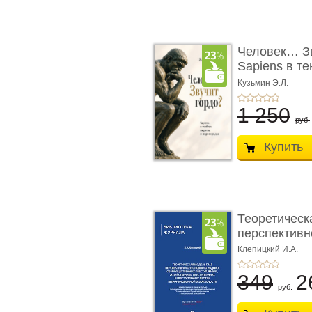
Человек… Зв
Sapiens в т
� ...
Кузьмин Э.Л.
1 250
руб.
Купить
Теоретическ
перспективно
Клепицкий И.А.
349
2
руб.