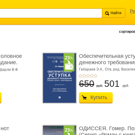
Ре
сортиров
головное
Обеспечительная уст
здание.
денежного требования
Габараев Э.А.,
Отв. ред. Василе
фарли В.Ф.
Л.Ю.,
вступ. сл. Каретина М.Г.
650
501
руб.
руб.
Купить
 нот
ОДИССЕЯ. Гомер. По
(Серия «Роман с книг