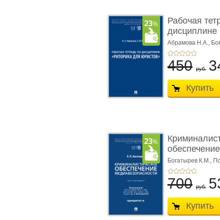
Рабочая тет
дисциплине 
ю� ...
Абрамова Н.А.,
Бо
450
3
руб.
Купить
Криминалис
обеспечение
медиабезопа
Богатырев К.М.,
По
700
5
руб.
Купить