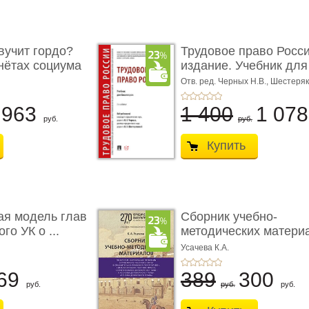
учит гордо?
Трудовое право Росси
енётах социума
издание. Учебник для 
Отв. ред. Черных Н.В., Шестеряк
963
1 400
1 07
руб.
руб.
Купить
ая модель глав
Сборник учебно-
го УК о ...
методических матери
по кур ...
Усачева К.А.
69
389
300
руб.
руб.
руб.