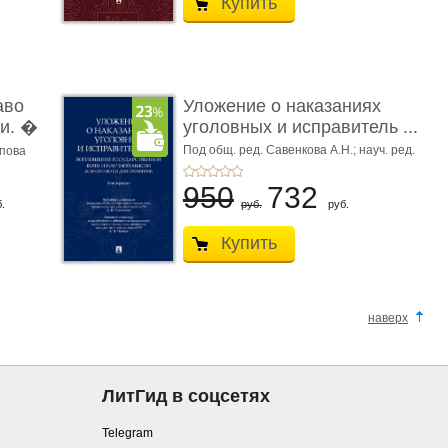
Купить
аво
Уложение о наказаниях
и. �
уголовных и исправитель ...
Под общ. ред. Савенкова А.Н.; науч. ред.
апова
и рук. авт. кол. Чучаев А.И.
950
732
.
руб.
руб.
Купить
наверх
ЛитГид в соцсетях
Telegram