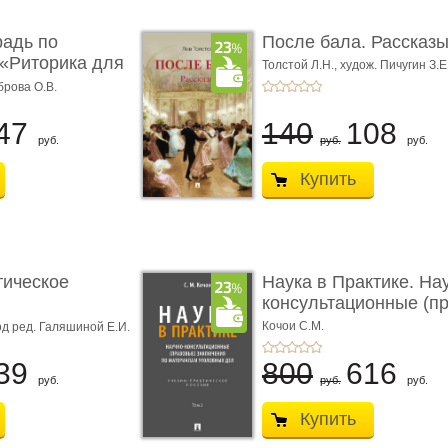
радь по
После бала. Рассказ
«Риторика для
Толстой Л.Н.,
худож. Пичугин З.Е
Лебедев А.И.,
худож. Лансере Е.
брова О.В.
47
140
108
руб.
руб.
руб.
Купить
тическое
Наука в Практике. На
консультационные (пра
с� ...
Кочои С.М.
д ред. Галяшиной Е.И.
39
800
616
руб.
руб.
руб.
Купить