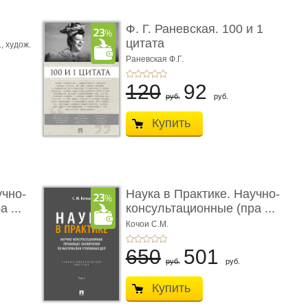
ы
Ф. Г. Раневская. 100 и 1
цитата
.,
худож.
Е.
Раневская Ф.Г.
120
92
руб.
руб.
Купить
учно-
Наука в Практике. Научно-
 ...
консультационные (пра ...
Кочои С.М.
650
501
руб.
руб.
Купить