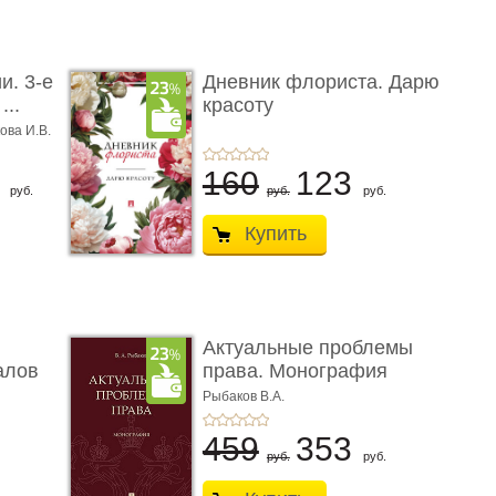
и. 3-е
Дневник флориста. Дарю
...
красоту
ова И.В.
8
160
123
руб.
руб.
руб.
Купить
Актуальные проблемы
алов
права. Монография
Рыбаков В.А.
459
353
руб.
руб.