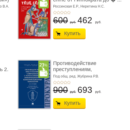
о В.А.
Россинская Е.Р.,
Неретина Н.С.
600
462
руб.
руб.
Купить
Противодействие
ь 2.
преступлениям,
совершаемым с ...
Под общ. ред. Жубрина Р.В.
900
693
руб.
руб.
Купить