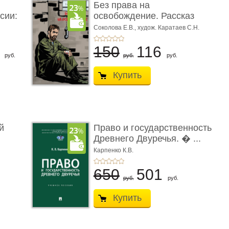
Без права на
сии:
освобождение. Рассказ
Соколова Е.В.,
худож. Каратаев С.Н.
6
150
116
руб.
руб.
руб.
Купить
й
Право и государственность
Древнего Двуречья. � ...
Карпенко К.В.
650
501
руб.
руб.
Купить