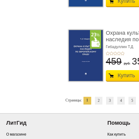
Купить
Охрана куль
наследия по
п ...
Гибадуллин Т.Д.
459
3
руб.
Купить
Страницы:
1
2
3
4
5
ЛитГид
Помощь
О магазине
Как купить