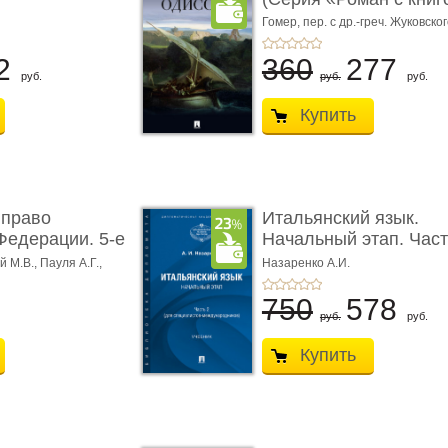
Гомер,
пер. с др.-греч. Жуковског
2
360
277
руб.
руб.
руб.
Купить
 право
Итальянский язык.
Федерации. 5-е
Начальный этап. Част
Учеб� ...
 М.В., Пауля А.Г.,
Назаренко А.И.
750
578
руб.
руб.
Купить