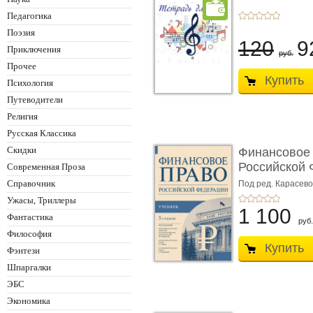
Педагогика
Поэзия
120
9
Приключения
руб.
Прочее
Купить
Психология
Путеводители
Религия
Русская Классика
Скидки
Финансовое
Российской 
Современная Проза
изд� ...
Справочник
Под ред. Карасевой
Красюкова А.В.
Ужасы, Триллеры
1 100
Фантастика
руб.
Философия
Купить
Фэнтези
Шпаргалки
ЭБС
Экономика