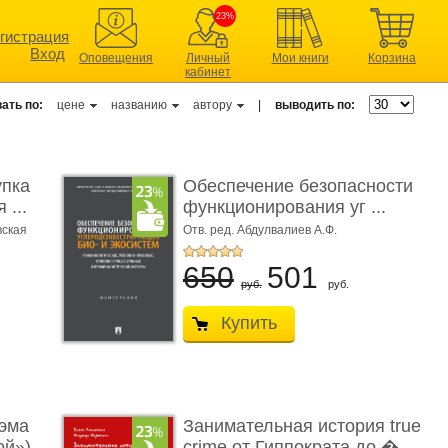
23%
гистрация
Вход
Оповещения
Личный
Мои книги
Корзина
кабинет
ать по:
цене
названию
автору
|
выводить по:
упка
Обеспечение безопасности
 ...
функционирования уг ...
вская
Отв. ред. Абдулвалиев А.Ф.
650
501
руб.
руб.
Купить
эма
Занимательная история true
ой»)
crime от Гиппократа до � ...