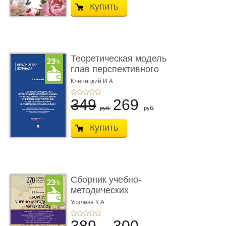
Купить
Теоретическая модель
глав перспективного
УК о ...
Клепицкий И.А.
349
269
руб.
руб.
Купить
Сборник учебно-
методических
материалов по кур ...
Усачева К.А.
389
300