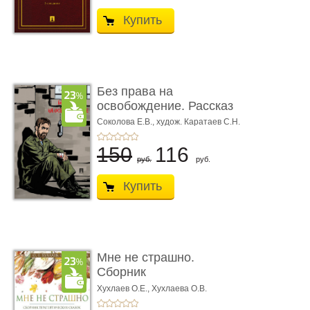
Купить
Без права на
освобождение. Рассказ
Соколова Е.В.,
худож. Каратаев С.Н.
150
116
руб.
руб.
Купить
Мне не страшно.
Сборник
терапевтических
Хухлаев О.Е., Хухлаева О.В.
сказо� ...