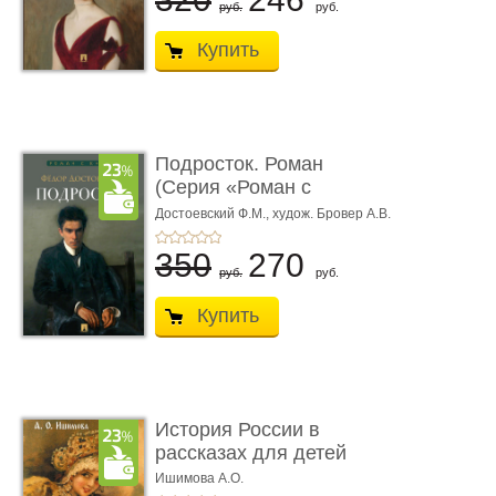
руб.
руб.
Купить
Подросток. Роман
(Серия «Роман с
книгой»)
Достоевский Ф.М.,
худож. Бровер А.В.
350
270
руб.
руб.
Купить
История России в
рассказах для детей
Ишимова А.О.