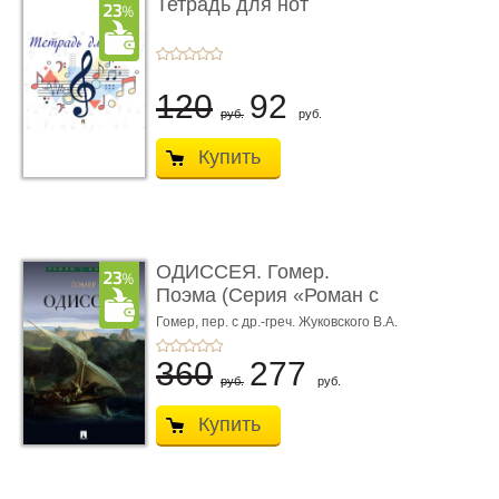
Тетрадь для нот
120
92
руб.
руб.
Купить
ОДИССЕЯ. Гомер.
Поэма (Серия «Роман с
книгой»)
Гомер,
пер. с др.-греч. Жуковского В.А.
360
277
руб.
руб.
Купить