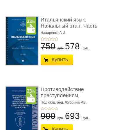
Итальянский язык.
Начальный этап. Часть
2. Учеб� ...
Назаренко А.И.
750
578
руб.
руб.
Купить
Противодействие
преступлениям,
совершаемым с ...
Под общ. ред. Жубрина Р.В.
900
693
руб.
руб.
Купить