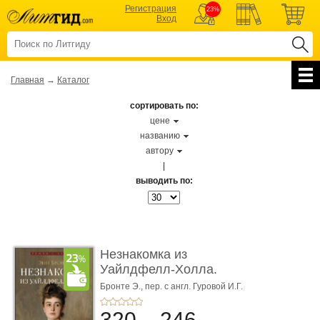
Регистрация
23%
Вход
Главная
→
Каталог
сортировать по:
цене
названию
автору
|
выводить по:
Незнакомка из
Уайлдфелл-Холла.
Роман (Серия «Р� ...
Бронте Э.,
пер. с англ. Гуровой И.Г.
320
246