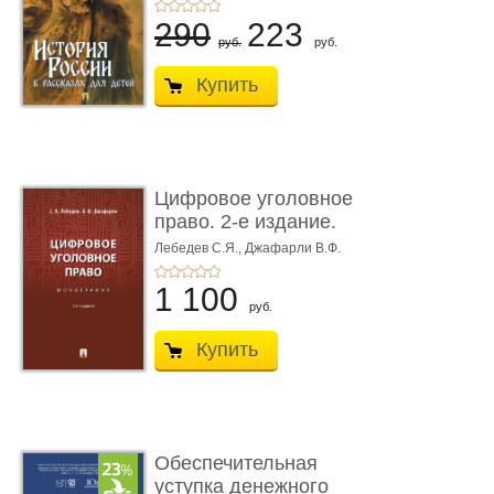
290
223
руб.
руб.
Купить
Цифровое уголовное
право. 2-е издание.
Монограф ...
Лебедев С.Я.,
Джафарли В.Ф.
1 100
руб.
Купить
Обеспечительная
уступка денежного