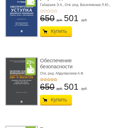
требования ...
Габараев Э.А.,
Отв. ред. Василевская Л.Ю.,
вступ. сл. Каретина М.Г.
650
501
руб.
руб.
Купить
Обеспечение
безопасности
функционирования уг
Отв. ред. Абдулвалиев А.Ф.
...
650
501
руб.
руб.
Купить