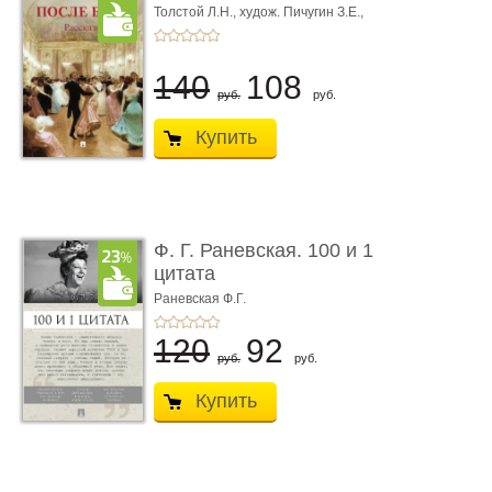
Толстой Л.Н.,
худож. Пичугин З.Е.,
худож. Лебедев А.И.,
худож. Лансере Е.Е.
140
108
руб.
руб.
Купить
Ф. Г. Раневская. 100 и 1
цитата
Раневская Ф.Г.
120
92
руб.
руб.
Купить