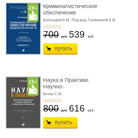
Криминалистическое
обеспечение
медиабезопас� ...
Богатырев К.М.,
Под ред. Галяшиной Е.И.
700
539
руб.
руб.
Купить
Наука в Практике.
Научно-
консультационные (пра
Кочои С.М.
...
800
616
руб.
руб.
Купить