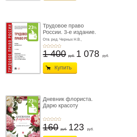
Трудовое право
России. 3-е издание.
Учебник для ...
Отв. ред. Черных Н.В.,
Шестерякова И.В.
1 400
1 078
руб.
руб.
Купить
Дневник флориста.
Дарю красоту
160
123
руб.
руб.