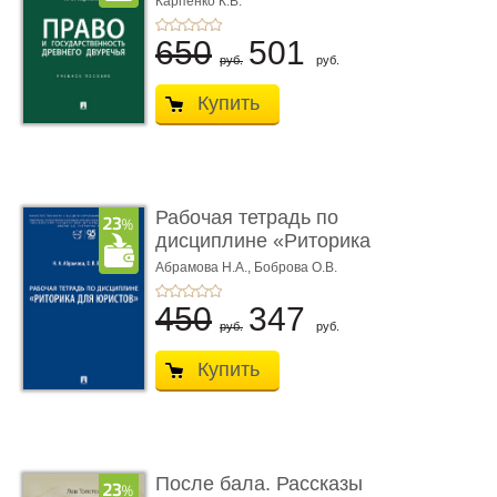
Карпенко К.В.
...
650
501
руб.
руб.
Купить
Рабочая тетрадь по
дисциплине «Риторика
для ю� ...
Абрамова Н.А.,
Боброва О.В.
450
347
руб.
руб.
Купить
После бала. Рассказы