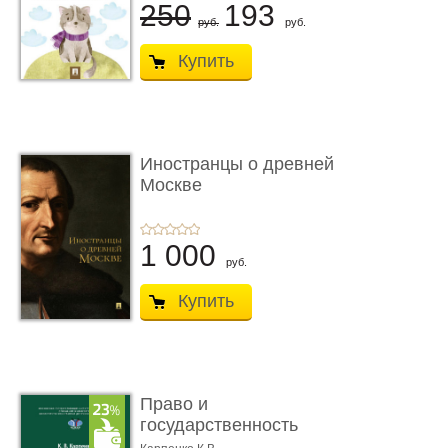
250
193
руб.
руб.
Купить
Иностранцы о древней
Москве
1 000
руб.
Купить
Право и
государственность
Древнего Двуречья. �