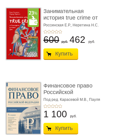
Занимательная
история true crime от
Гиппократа до � ...
Россинская Е.Р.,
Неретина Н.С.
600
462
руб.
руб.
Купить
Финансовое право
Российской
Федерации. 5-е изд�
Под ред. Карасевой М.В., Пауля
А.Г., Красюкова А.В.
...
1 100
руб.
Купить