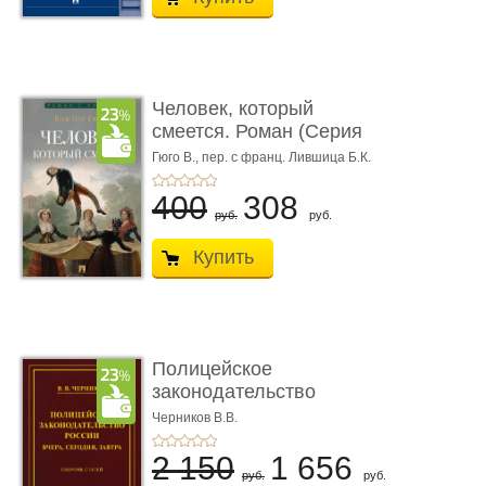
Человек, который
смеется. Роман (Серия
«Роман с ...
Гюго В.,
пер. с франц. Лившица Б.К.
400
308
руб.
руб.
Купить
Полицейское
законодательство
России: вчера, с� ...
Черников В.В.
2 150
1 656
руб.
руб.