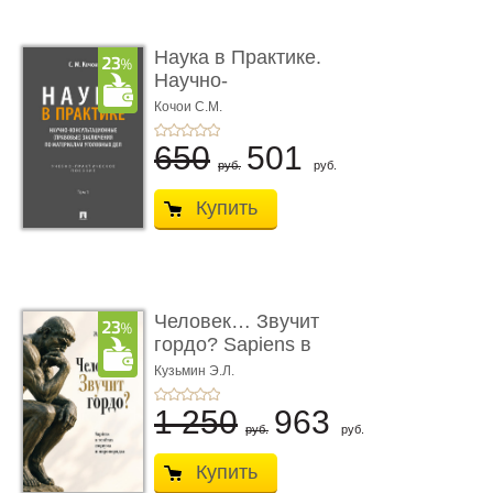
Наука в Практике.
Научно-
консультационные (пра
Кочои С.М.
...
650
501
руб.
руб.
Купить
Человек… Звучит
гордо? Sapiens в
тенётах социума � ...
Кузьмин Э.Л.
1 250
963
руб.
руб.
Купить