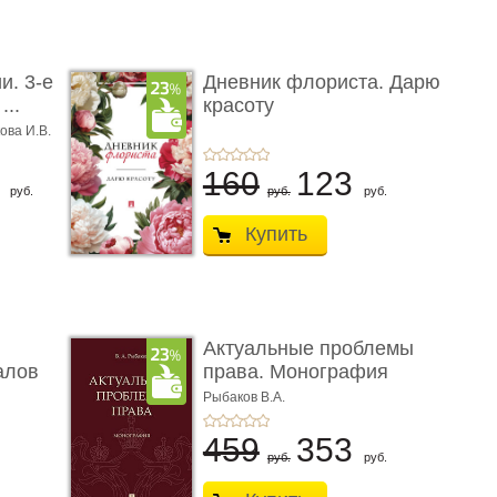
и. 3-е
Дневник флориста. Дарю
...
красоту
ова И.В.
8
160
123
руб.
руб.
руб.
Купить
Актуальные проблемы
алов
права. Монография
Рыбаков В.А.
459
353
руб.
руб.