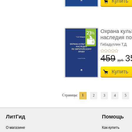
Купить
Охрана куль
наследия по
п ...
Гибадуллин Т.Д.
459
3
руб.
Купить
Страницы:
1
2
3
4
5
ЛитГид
Помощь
О магазине
Как купить