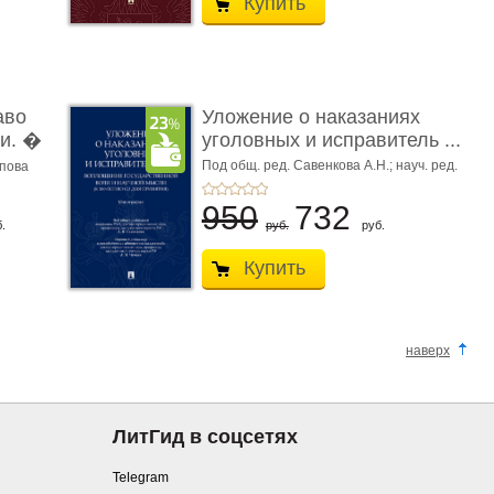
Купить
аво
Уложение о наказаниях
и. �
уголовных и исправитель ...
Под общ. ред. Савенкова А.Н.; науч. ред.
апова
и рук. авт. кол. Чучаев А.И.
950
732
.
руб.
руб.
Купить
наверх
ЛитГид в соцсетях
Telegram