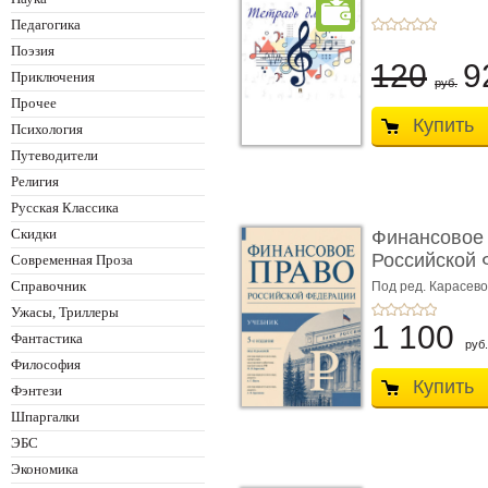
Педагогика
Поэзия
120
9
Приключения
руб.
Прочее
Купить
Психология
Путеводители
Религия
Русская Классика
Скидки
Финансовое
Российской 
Современная Проза
изд� ...
Справочник
Под ред. Карасевой
Красюкова А.В.
Ужасы, Триллеры
1 100
Фантастика
руб.
Философия
Купить
Фэнтези
Шпаргалки
ЭБС
Экономика