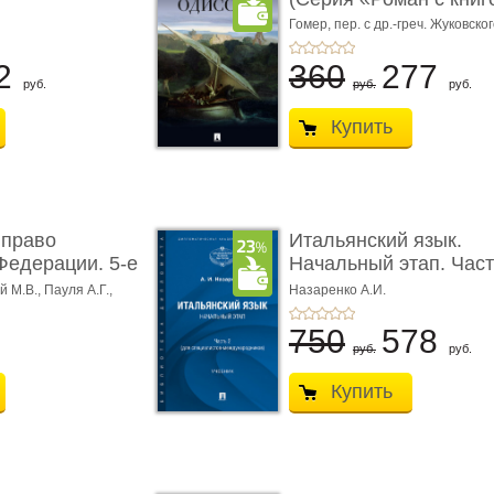
Гомер,
пер. с др.-греч. Жуковског
2
360
277
руб.
руб.
руб.
Купить
 право
Итальянский язык.
Федерации. 5-е
Начальный этап. Част
Учеб� ...
 М.В., Пауля А.Г.,
Назаренко А.И.
750
578
руб.
руб.
Купить