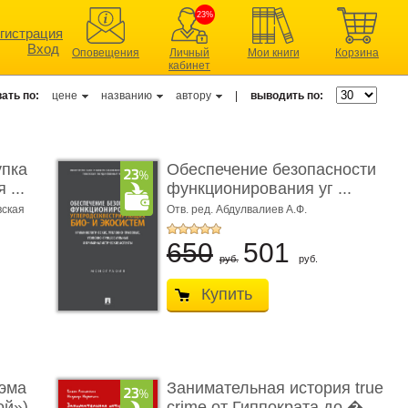
23%
гистрация
Вход
Оповещения
Личный
Мои книги
Корзина
кабинет
ать по:
цене
названию
автору
|
выводить по:
упка
Обеспечение безопасности
 ...
функционирования уг ...
вская
Отв. ред. Абдулвалиев А.Ф.
650
501
руб.
руб.
Купить
эма
Занимательная история true
ой»)
crime от Гиппократа до � ...