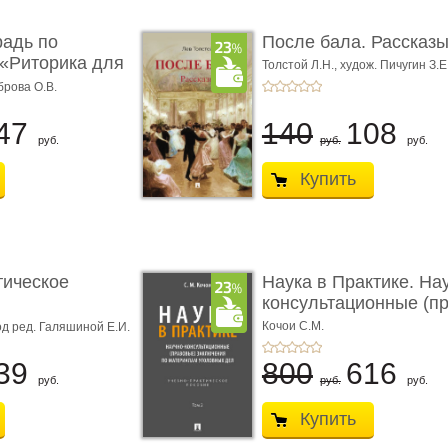
радь по
После бала. Рассказ
«Риторика для
Толстой Л.Н.,
худож. Пичугин З.Е
Лебедев А.И.,
худож. Лансере Е.
брова О.В.
47
140
108
руб.
руб.
руб.
Купить
тическое
Наука в Практике. На
консультационные (пра
с� ...
Кочои С.М.
д ред. Галяшиной Е.И.
39
800
616
руб.
руб.
руб.
Купить