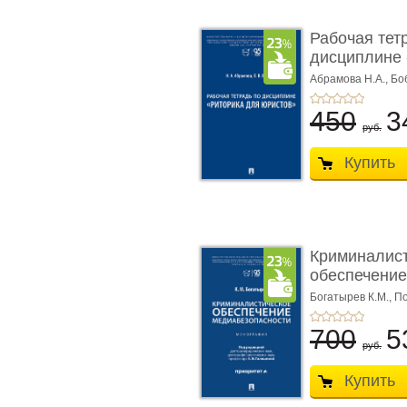
Рабочая тет
дисциплине 
ю� ...
Абрамова Н.А.,
Бо
450
3
руб.
Купить
Криминалис
обеспечение
медиабезопа
Богатырев К.М.,
По
700
5
руб.
Купить