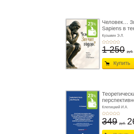
Человек… Зв
Sapiens в т
� ...
Кузьмин Э.Л.
1 250
руб.
Купить
Теоретическ
перспективно
Клепицкий И.А.
349
2
руб.