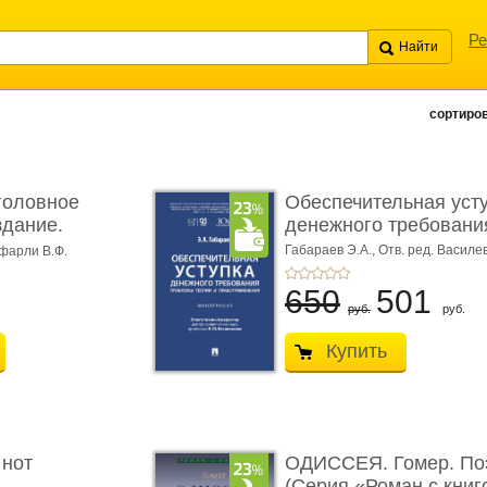
Ре
сортиров
головное
Обеспечительная уст
здание.
денежного требования
Габараев Э.А.,
Отв. ред. Василе
фарли В.Ф.
Л.Ю.,
вступ. сл. Каретина М.Г.
650
501
руб.
руб.
Купить
 нот
ОДИССЕЯ. Гомер. По
(Серия «Роман с книг