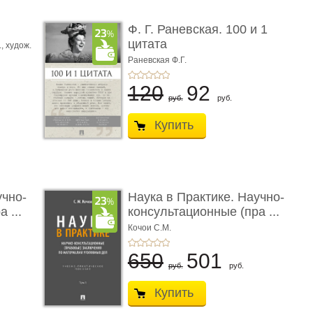
ы
Ф. Г. Раневская. 100 и 1
цитата
.,
худож.
Е.
Раневская Ф.Г.
120
92
руб.
руб.
Купить
учно-
Наука в Практике. Научно-
 ...
консультационные (пра ...
Кочои С.М.
650
501
руб.
руб.
Купить