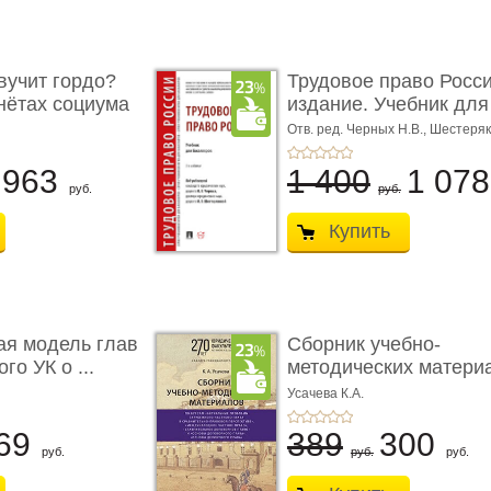
учит гордо?
Трудовое право Росси
енётах социума
издание. Учебник для 
Отв. ред. Черных Н.В., Шестеряк
963
1 400
1 07
руб.
руб.
Купить
ая модель глав
Сборник учебно-
го УК о ...
методических матери
по кур ...
Усачева К.А.
69
389
300
руб.
руб.
руб.