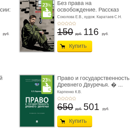
Без права на
сии:
освобождение. Рассказ
Соколова Е.В.,
худож. Каратаев С.Н.
6
150
116
руб.
руб.
руб.
Купить
й
Право и государственность
Древнего Двуречья. � ...
Карпенко К.В.
650
501
руб.
руб.
Купить