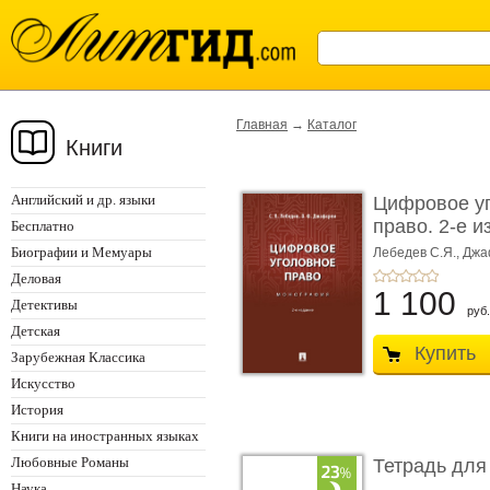
Главная
→
Каталог
Книги
Английский и др. языки
Цифровое у
право. 2-е и
Бесплатно
Монограф ...
Биографии и Мемуары
Лебедев С.Я.,
Джа
Деловая
1 100
Детективы
руб.
Детская
Купить
Зарубежная Классика
Искусство
История
Книги на иностранных языках
Любовные Романы
Тетрадь для
Наука