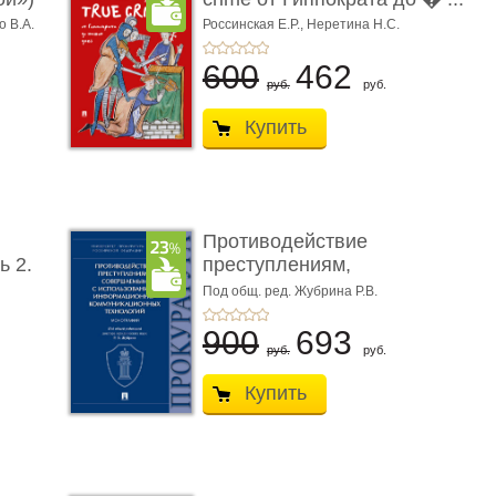
о В.А.
Россинская Е.Р.,
Неретина Н.С.
600
462
руб.
руб.
Купить
Противодействие
ь 2.
преступлениям,
совершаемым с ...
Под общ. ред. Жубрина Р.В.
900
693
руб.
руб.
Купить