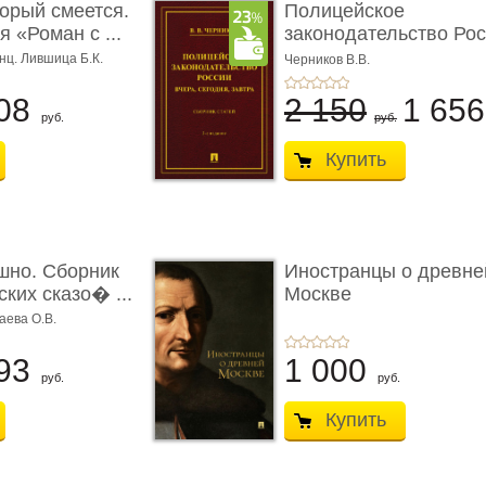
торый смеется.
Полицейское
 «Роман с ...
законодательство Рос
вчера, с� ...
нц. Лившица Б.К.
Черников В.В.
08
2 150
1 65
руб.
руб.
Купить
шно. Сборник
Иностранцы о древне
ких сказо� ...
Москве
аева О.В.
93
1 000
руб.
руб.
Купить