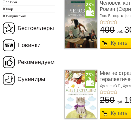
Эротика
Человек, ко
Роман (Серия
Юмор
Юридическая
Гюго В.,
пер. с фра
Бестселлеры
400
3
руб.
Купить
Новинки
Рекомендуем
Мне не стра
Сувениры
терапевтичес
Хухлаев О.Е., Хухл
250
1
руб.
Купить