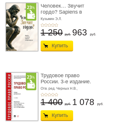
Человек… Звучит
гордо? Sapiens в
тенётах социума � ...
Кузьмин Э.Л.
1 250
963
руб.
руб.
Купить
Трудовое право
России. 3-е издание.
Учебник для ...
Отв. ред. Черных Н.В.,
Шестерякова И.В.
1 400
1 078
руб.
руб.
Купить