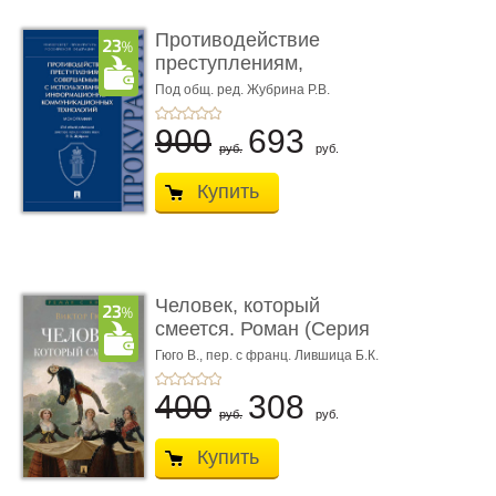
Противодействие
преступлениям,
совершаемым с ...
Под общ. ред. Жубрина Р.В.
900
693
руб.
руб.
Купить
Человек, который
смеется. Роман (Серия
«Роман с ...
Гюго В.,
пер. с франц. Лившица Б.К.
400
308
руб.
руб.
Купить