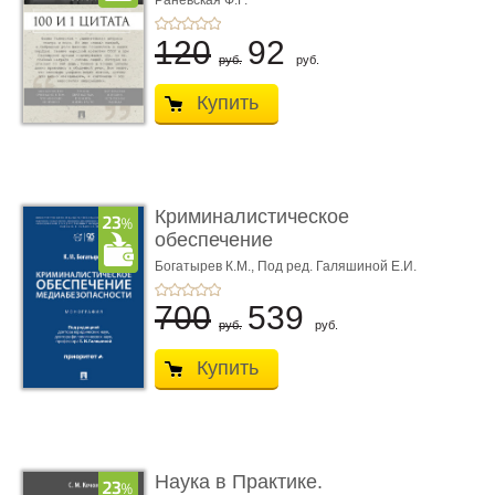
Раневская Ф.Г.
120
92
руб.
руб.
Купить
Криминалистическое
обеспечение
медиабезопас� ...
Богатырев К.М.,
Под ред. Галяшиной Е.И.
700
539
руб.
руб.
Купить
Наука в Практике.