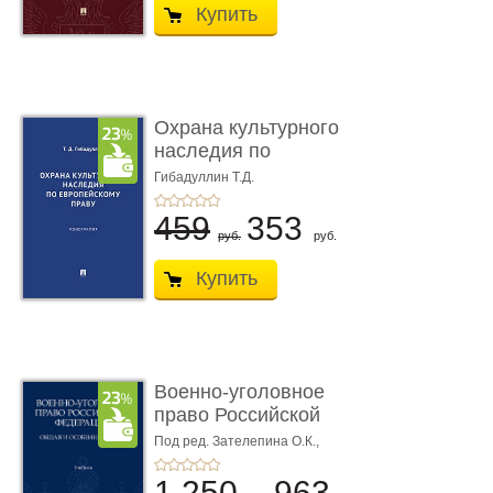
Купить
Охрана культурного
наследия по
европейскому п ...
Гибадуллин Т.Д.
459
353
руб.
руб.
Купить
Военно-уголовное
право Российской
Федерации. � ...
Под ред. Зателепина О.К.,
Шарапова С.Н.
1 250
963