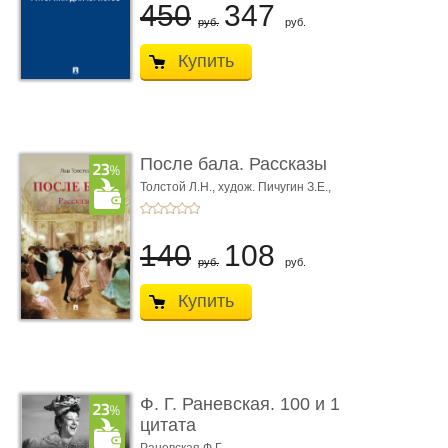
450
347
руб.
руб.
Купить
После бала. Рассказы
Толстой Л.Н.,
худож. Пичугин З.Е.,
худож. Лебедев А.И.,
худож. Лансере Е.Е.
140
108
руб.
руб.
Купить
Ф. Г. Раневская. 100 и 1
цитата