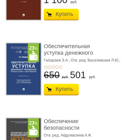
руб.
Купить
Обеспечительная
уступка денежного
требования ...
Габараев Э.А.,
Отв. ред. Василевская Л.Ю.,
вступ. сл. Каретина М.Г.
650
501
руб.
руб.
Купить
Обеспечение
безопасности
функционирования уг
Отв. ред. Абдулвалиев А.Ф.