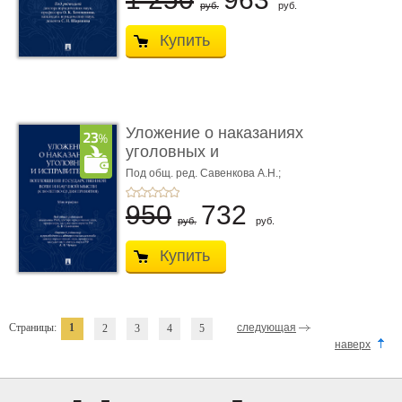
руб.
руб.
Купить
Уложение о наказаниях
уголовных и
исправитель ...
Под общ. ред. Савенкова А.Н.;
науч. ред. и рук. авт. кол. Чучаев
А.И.
950
732
руб.
руб.
Купить
Страницы:
1
следующая
2
3
4
5
наверх