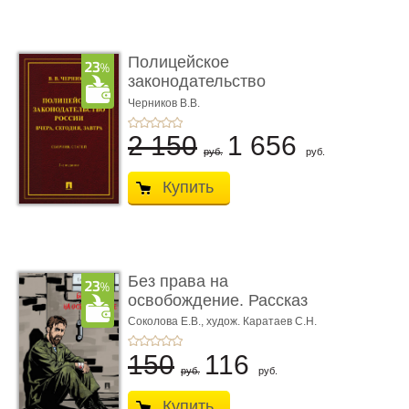
Полицейское
законодательство
России: вчера, с� ...
Черников В.В.
2 150
1 656
руб.
руб.
Купить
Без права на
освобождение. Рассказ
Соколова Е.В.,
худож. Каратаев С.Н.
150
116
руб.
руб.
Купить