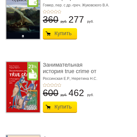
книгой»)
Гомер,
пер. с др.-греч. Жуковского В.А.
360
277
руб.
руб.
Купить
Занимательная
история true crime от
Гиппократа до � ...
Россинская Е.Р.,
Неретина Н.С.
600
462
руб.
руб.
Купить