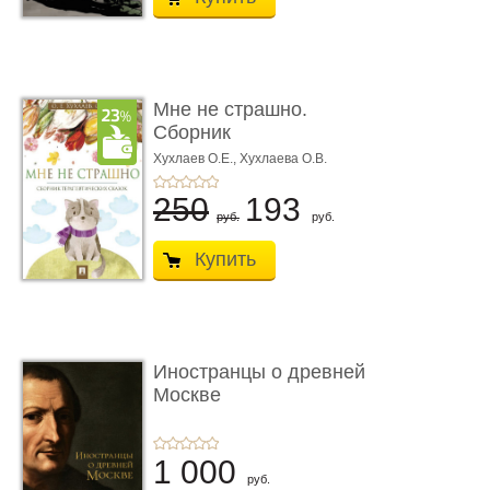
Мне не страшно.
Сборник
терапевтических
Хухлаев О.Е., Хухлаева О.В.
сказо� ...
250
193
руб.
руб.
Купить
Иностранцы о древней
Москве
1 000
руб.