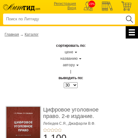
Регистрация
23%
Вход
Главная
→
Каталог
сортировать по:
цене
названию
автору
|
выводить по:
Цифровое уголовное
право. 2-е издание.
Монограф ...
Лебедев С.Я.,
Джафарли В.Ф.
1 100