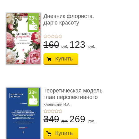
Дневник флориста.
Дарю красоту
160
123
руб.
руб.
Купить
Теоретическая модель
глав перспективного
УК о ...
Клепицкий И.А.
349
269
руб.
руб.
Купить