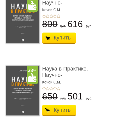
Научно-
консультационные (пра
Кочои С.М.
...
800
616
руб.
руб.
Купить
Наука в Практике.
Научно-
консультационные (пра
Кочои С.М.
...
650
501
руб.
руб.
Купить