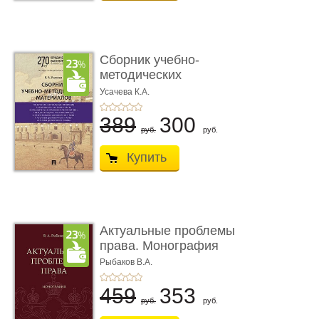
Сборник учебно-
методических
материалов по кур ...
Усачева К.А.
389
300
руб.
руб.
Купить
Актуальные проблемы
права. Монография
Рыбаков В.А.
459
353
руб.
руб.