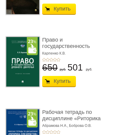
Купить
Право и
государственность
Древнего Двуречья. �
Карпенко К.В.
...
650
501
руб.
руб.
Купить
Рабочая тетрадь по
дисциплине «Риторика
для ю� ...
Абрамова Н.А.,
Боброва О.В.