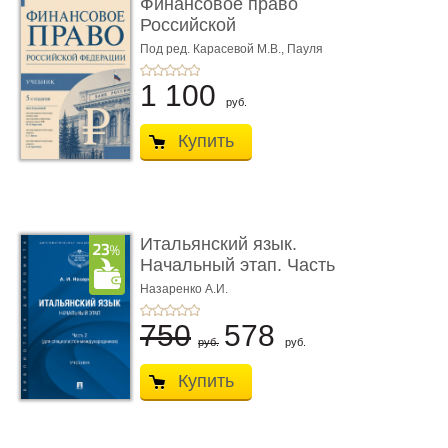
Финансовое право
Российской
Федерации. 5-е изд�
Под ред. Карасевой М.В., Пауля
А.Г., Красюкова А.В.
...
1 100
руб.
Купить
Итальянский язык.
Начальный этап. Часть
2. Учеб� ...
Назаренко А.И.
750
578
руб.
руб.
Купить