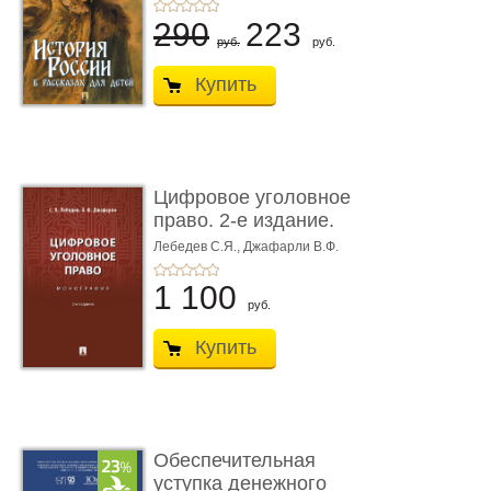
290
223
руб.
руб.
Купить
Цифровое уголовное
право. 2-е издание.
Монограф ...
Лебедев С.Я.,
Джафарли В.Ф.
1 100
руб.
Купить
Обеспечительная
уступка денежного