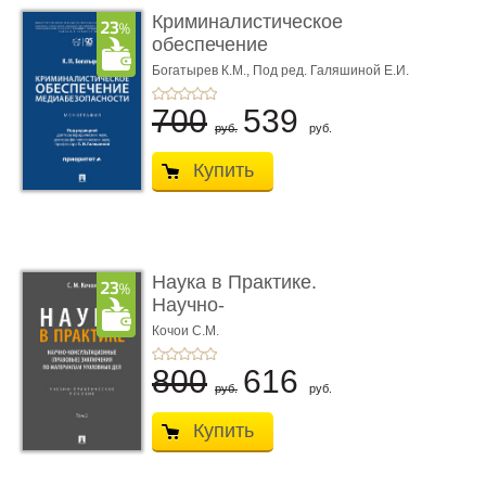
Криминалистическое
обеспечение
медиабезопас� ...
Богатырев К.М.,
Под ред. Галяшиной Е.И.
700
539
руб.
руб.
Купить
Наука в Практике.
Научно-
консультационные (пра
Кочои С.М.
...
800
616
руб.
руб.
Купить