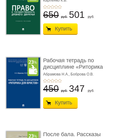
Карпенко К.В.
...
650
501
руб.
руб.
Купить
Рабочая тетрадь по
дисциплине «Риторика
для ю� ...
Абрамова Н.А.,
Боброва О.В.
450
347
руб.
руб.
Купить
После бала. Рассказы