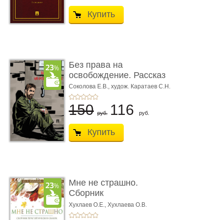
Купить
Без права на
освобождение. Рассказ
Соколова Е.В.,
худож. Каратаев С.Н.
150
116
руб.
руб.
Купить
Мне не страшно.
Сборник
терапевтических
Хухлаев О.Е., Хухлаева О.В.
сказо� ...