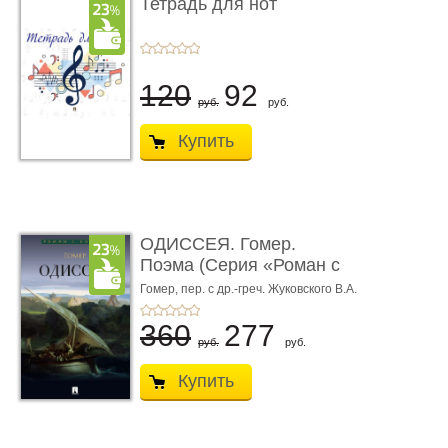
Тетрадь для нот
120
92
руб.
руб.
Купить
ОДИССЕЯ. Гомер.
Поэма (Серия «Роман с
книгой»)
Гомер,
пер. с др.-греч. Жуковского В.А.
360
277
руб.
руб.
Купить