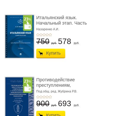
Итальянский язык.
Начальный этап. Часть
2. Учеб� ...
Назаренко А.И.
750
578
руб.
руб.
Купить
Противодействие
преступлениям,
совершаемым с ...
Под общ. ред. Жубрина Р.В.
900
693
руб.
руб.
Купить