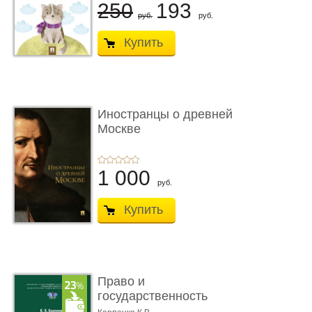
250
193
руб.
руб.
Купить
Иностранцы о древней
Москве
1 000
руб.
Купить
Право и
государственность
Древнего Двуречья. �