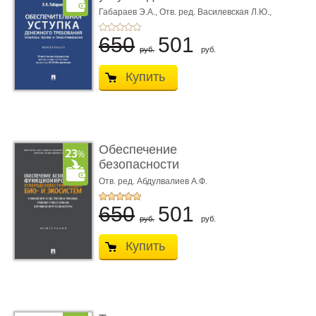
требования ...
Габараев Э.А.,
Отв. ред. Василевская Л.Ю.,
вступ. сл. Каретина М.Г.
650
501
руб.
руб.
Купить
Обеспечение
безопасности
функционирования уг
Отв. ред. Абдулвалиев А.Ф.
...
650
501
руб.
руб.
Купить