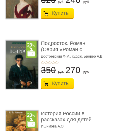
руб.
руб.
Купить
Подросток. Роман
(Серия «Роман с
книгой»)
Достоевский Ф.М.,
худож. Бровер А.В.
350
270
руб.
руб.
Купить
История России в
рассказах для детей
Ишимова А.О.