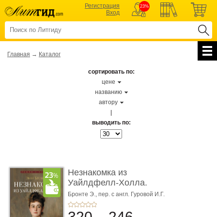
Регистрация
23%
Вход
Главная
→
Каталог
сортировать по:
цене
названию
автору
|
выводить по:
Незнакомка из
Уайлдфелл-Холла.
Роман (Серия «Р� ...
Бронте Э.,
пер. с англ. Гуровой И.Г.
320
246