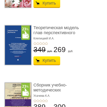
Купить
Теоретическая модель
глав перспективного
УК о ...
Клепицкий И.А.
349
269
руб.
руб.
Купить
Сборник учебно-
методических
материалов по кур ...
Усачева К.А.
389
300