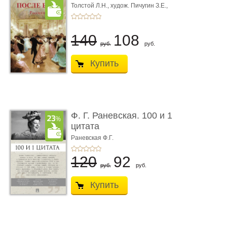
Толстой Л.Н.,
худож. Пичугин З.Е.,
худож. Лебедев А.И.,
худож. Лансере Е.Е.
140
108
руб.
руб.
Купить
Ф. Г. Раневская. 100 и 1
цитата
Раневская Ф.Г.
120
92
руб.
руб.
Купить