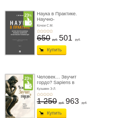
Наука в Практике.
Научно-
консультационные (пра
Кочои С.М.
...
650
501
руб.
руб.
Купить
Человек… Звучит
гордо? Sapiens в
тенётах социума � ...
Кузьмин Э.Л.
1 250
963
руб.
руб.
Купить