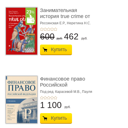
Занимательная
история true crime от
Гиппократа до � ...
Россинская Е.Р.,
Неретина Н.С.
600
462
руб.
руб.
Купить
Финансовое право
Российской
Федерации. 5-е изд�
Под ред. Карасевой М.В., Пауля
А.Г., Красюкова А.В.
...
1 100
руб.
Купить