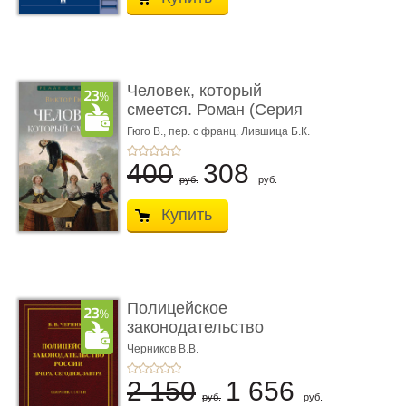
Человек, который
смеется. Роман (Серия
«Роман с ...
Гюго В.,
пер. с франц. Лившица Б.К.
400
308
руб.
руб.
Купить
Полицейское
законодательство
России: вчера, с� ...
Черников В.В.
2 150
1 656
руб.
руб.