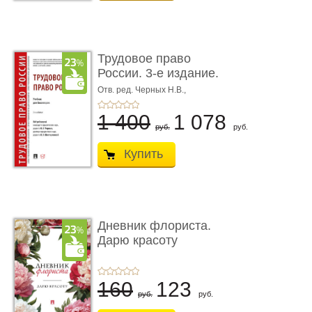
Трудовое право
России. 3-е издание.
Учебник для ...
Отв. ред. Черных Н.В.,
Шестерякова И.В.
1 400
1 078
руб.
руб.
Купить
Дневник флориста.
Дарю красоту
160
123
руб.
руб.