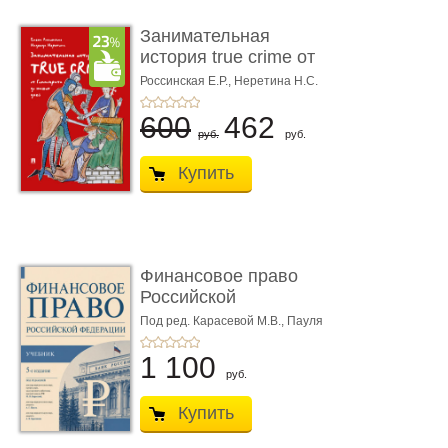
Занимательная
история true crime от
Гиппократа до � ...
Россинская Е.Р.,
Неретина Н.С.
600
462
руб.
руб.
Купить
Финансовое право
Российской
Федерации. 5-е изд�
Под ред. Карасевой М.В., Пауля
А.Г., Красюкова А.В.
...
1 100
руб.
Купить