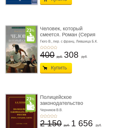
Человек, который
смеется. Роман (Серия
«Роман с ...
Гюго В.,
пер. с франц. Лившица Б.К.
400
308
руб.
руб.
Купить
Полицейское
законодательство
России: вчера, с� ...
Черников В.В.
2 150
1 656
руб.
руб.