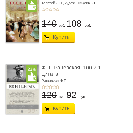
Толстой Л.Н.,
худож. Пичугин З.Е.,
худож. Лебедев А.И.,
худож. Лансере Е.Е.
140
108
руб.
руб.
Купить
Ф. Г. Раневская. 100 и 1
цитата
Раневская Ф.Г.
120
92
руб.
руб.
Купить