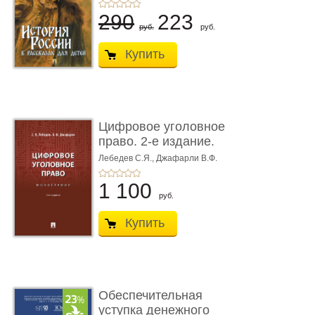
290
223
руб.
руб.
Купить
Цифровое уголовное
право. 2-е издание.
Монограф ...
Лебедев С.Я.,
Джафарли В.Ф.
1 100
руб.
Купить
Обеспечительная
уступка денежного