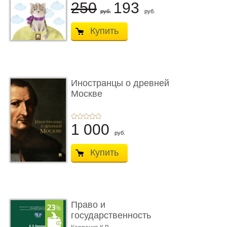
250
193
руб.
руб.
Купить
Иностранцы о древней
Москве
1 000
руб.
Купить
Право и
государственность
Древнего Двуречья. �