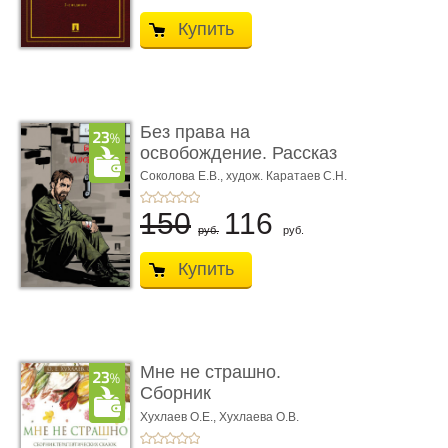
Купить
Без права на
освобождение. Рассказ
Соколова Е.В.,
худож. Каратаев С.Н.
150
116
руб.
руб.
Купить
Мне не страшно.
Сборник
терапевтических
Хухлаев О.Е., Хухлаева О.В.
сказо� ...