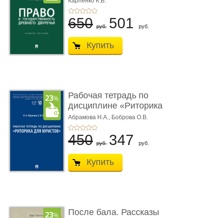
Карпенко К.В.
...
650
501
руб.
руб.
Купить
Рабочая тетрадь по
дисциплине «Риторика
для ю� ...
Абрамова Н.А.,
Боброва О.В.
450
347
руб.
руб.
Купить
После бала. Рассказы