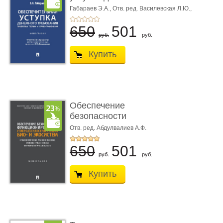
требования ...
Габараев Э.А.,
Отв. ред. Василевская Л.Ю.,
вступ. сл. Каретина М.Г.
650
501
руб.
руб.
Купить
Обеспечение
безопасности
функционирования уг
Отв. ред. Абдулвалиев А.Ф.
...
650
501
руб.
руб.
Купить