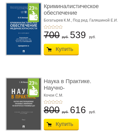
Криминалистическое
обеспечение
медиабезопас� ...
Богатырев К.М.,
Под ред. Галяшиной Е.И.
700
539
руб.
руб.
Купить
Наука в Практике.
Научно-
консультационные (пра
Кочои С.М.
...
800
616
руб.
руб.
Купить