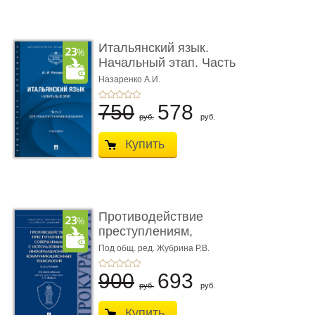
Итальянский язык.
Начальный этап. Часть
2. Учеб� ...
Назаренко А.И.
750
578
руб.
руб.
Купить
Противодействие
преступлениям,
совершаемым с ...
Под общ. ред. Жубрина Р.В.
900
693
руб.
руб.
Купить