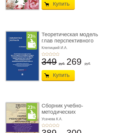
Купить
Теоретическая модель
глав перспективного
УК о ...
Клепицкий И.А.
349
269
руб.
руб.
Купить
Сборник учебно-
методических
материалов по кур ...
Усачева К.А.
389
300