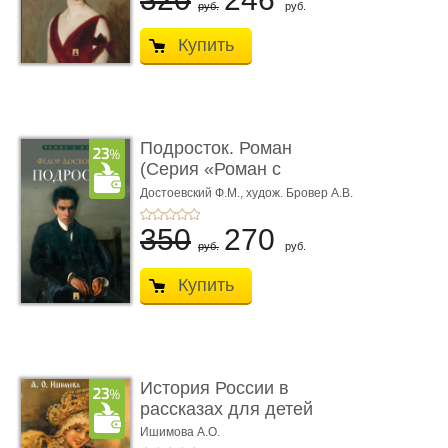
руб.
руб.
Купить
Подросток. Роман
(Серия «Роман с
книгой»)
Достоевский Ф.М.,
худож. Бровер А.В.
350
270
руб.
руб.
Купить
История России в
рассказах для детей
Ишимова А.О.