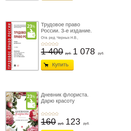
Трудовое право
России. 3-е издание.
Учебник для ...
Отв. ред. Черных Н.В.,
Шестерякова И.В.
1 400
1 078
руб.
руб.
Купить
Дневник флориста.
Дарю красоту
160
123
руб.
руб.