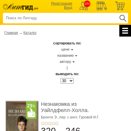
Регистрация
23%
Вход
Главная
→
Каталог
сортировать по:
цене
названию
автору
|
выводить по:
Незнакомка из
Уайлдфелл-Холла.
Роман (Серия «Р� ...
Бронте Э.,
пер. с англ. Гуровой И.Г.
320
246