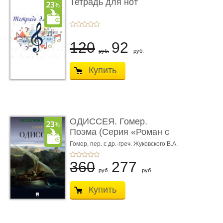
Тетрадь для нот
120
92
руб.
руб.
Купить
ОДИССЕЯ. Гомер.
Поэма (Серия «Роман с
книгой»)
Гомер,
пер. с др.-греч. Жуковского В.А.
360
277
руб.
руб.
Купить