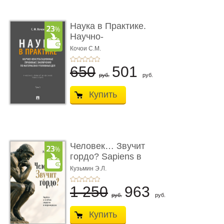
Наука в Практике.
Научно-
консультационные (пра
Кочои С.М.
...
650
501
руб.
руб.
Купить
Человек… Звучит
гордо? Sapiens в
тенётах социума � ...
Кузьмин Э.Л.
1 250
963
руб.
руб.
Купить