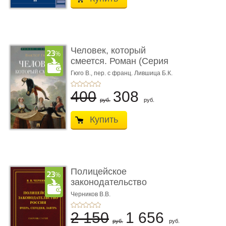
Человек, который
смеется. Роман (Серия
«Роман с ...
Гюго В.,
пер. с франц. Лившица Б.К.
400
308
руб.
руб.
Купить
Полицейское
законодательство
России: вчера, с� ...
Черников В.В.
2 150
1 656
руб.
руб.