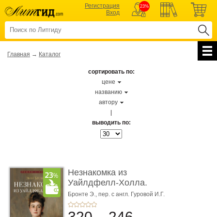
Регистрация
23%
Вход
Главная
→
Каталог
сортировать по:
цене
названию
автору
|
выводить по:
Незнакомка из
Уайлдфелл-Холла.
Роман (Серия «Р� ...
Бронте Э.,
пер. с англ. Гуровой И.Г.
320
246