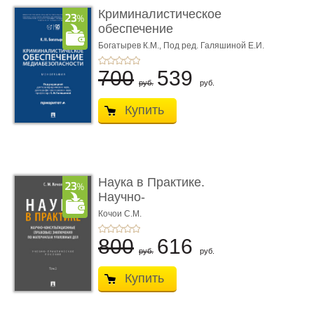
Криминалистическое
обеспечение
медиабезопас� ...
Богатырев К.М.,
Под ред. Галяшиной Е.И.
700
539
руб.
руб.
Купить
Наука в Практике.
Научно-
консультационные (пра
Кочои С.М.
...
800
616
руб.
руб.
Купить