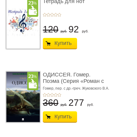
Тетрадь для нот
120
92
руб.
руб.
Купить
ОДИССЕЯ. Гомер.
Поэма (Серия «Роман с
книгой»)
Гомер,
пер. с др.-греч. Жуковского В.А.
360
277
руб.
руб.
Купить