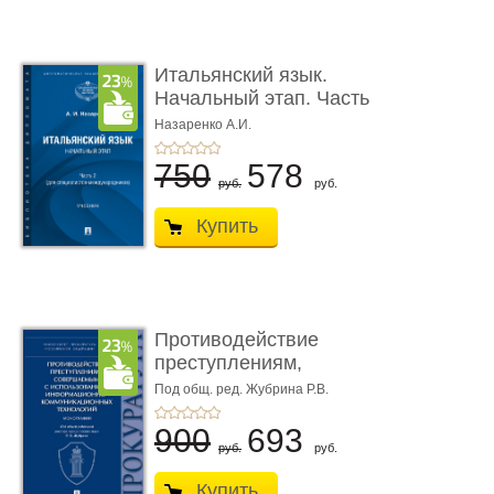
Итальянский язык.
Начальный этап. Часть
2. Учеб� ...
Назаренко А.И.
750
578
руб.
руб.
Купить
Противодействие
преступлениям,
совершаемым с ...
Под общ. ред. Жубрина Р.В.
900
693
руб.
руб.
Купить