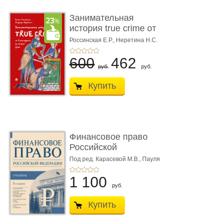
Занимательная
история true crime от
Гиппократа до � ...
Россинская Е.Р.,
Неретина Н.С.
600
462
руб.
руб.
Купить
Финансовое право
Российской
Федерации. 5-е изд�
Под ред. Карасевой М.В., Пауля
А.Г., Красюкова А.В.
...
1 100
руб.
Купить