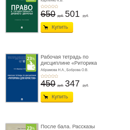
Карпенко К.В.
...
650
501
руб.
руб.
Купить
Рабочая тетрадь по
дисциплине «Риторика
для ю� ...
Абрамова Н.А.,
Боброва О.В.
450
347
руб.
руб.
Купить
После бала. Рассказы