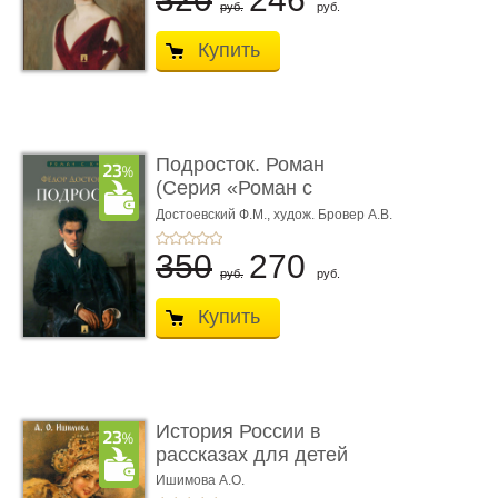
руб.
руб.
Купить
Подросток. Роман
(Серия «Роман с
книгой»)
Достоевский Ф.М.,
худож. Бровер А.В.
350
270
руб.
руб.
Купить
История России в
рассказах для детей
Ишимова А.О.