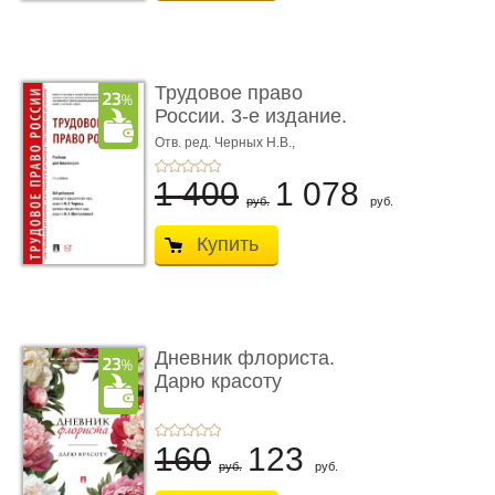
Трудовое право
России. 3-е издание.
Учебник для ...
Отв. ред. Черных Н.В.,
Шестерякова И.В.
1 400
1 078
руб.
руб.
Купить
Дневник флориста.
Дарю красоту
160
123
руб.
руб.