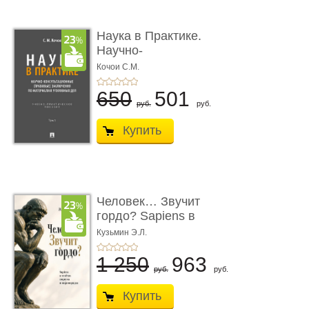
Наука в Практике.
Научно-
консультационные (пра
Кочои С.М.
...
650
501
руб.
руб.
Купить
Человек… Звучит
гордо? Sapiens в
тенётах социума � ...
Кузьмин Э.Л.
1 250
963
руб.
руб.
Купить