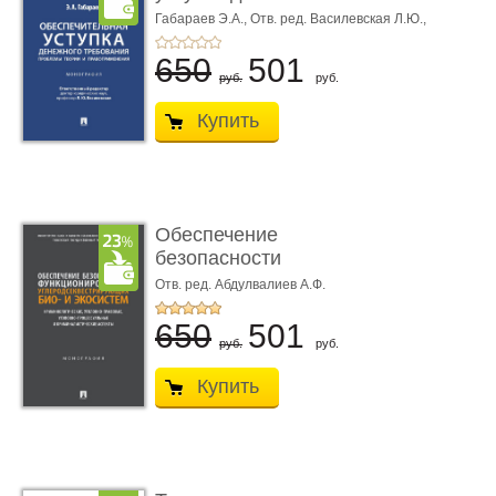
требования ...
Габараев Э.А.,
Отв. ред. Василевская Л.Ю.,
вступ. сл. Каретина М.Г.
650
501
руб.
руб.
Купить
Обеспечение
безопасности
функционирования уг
Отв. ред. Абдулвалиев А.Ф.
...
650
501
руб.
руб.
Купить