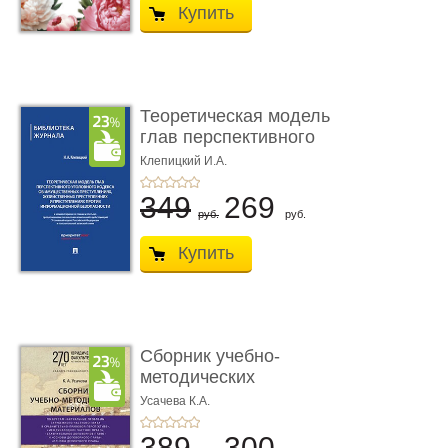
Купить
Теоретическая модель
глав перспективного
УК о ...
Клепицкий И.А.
349
269
руб.
руб.
Купить
Сборник учебно-
методических
материалов по кур ...
Усачева К.А.
389
300