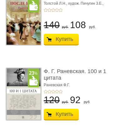
Толстой Л.Н.,
худож. Пичугин З.Е.,
худож. Лебедев А.И.,
худож. Лансере Е.Е.
140
108
руб.
руб.
Купить
Ф. Г. Раневская. 100 и 1
цитата
Раневская Ф.Г.
120
92
руб.
руб.
Купить