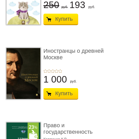
250
193
руб.
руб.
Купить
Иностранцы о древней
Москве
1 000
руб.
Купить
Право и
государственность
Древнего Двуречья. �