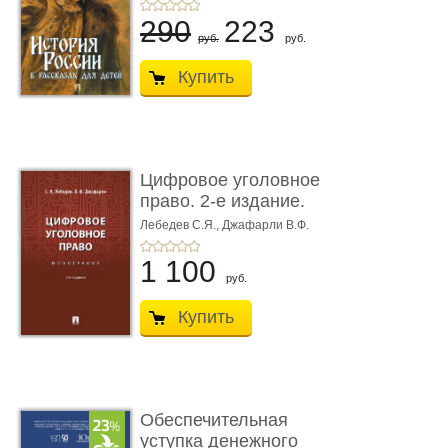
290
223
руб.
руб.
Купить
Цифровое уголовное
право. 2-е издание.
Монограф ...
Лебедев С.Я.,
Джафарли В.Ф.
1 100
руб.
Купить
Обеспечительная
уступка денежного