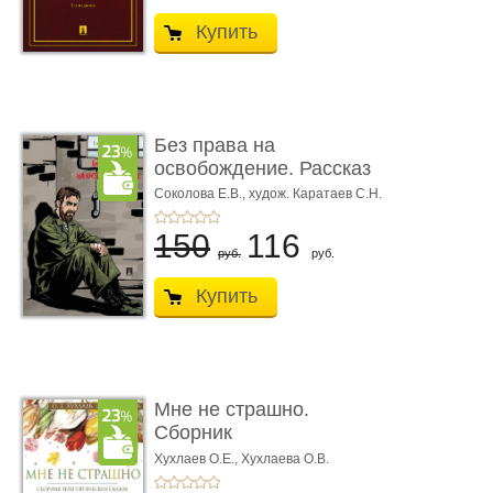
Купить
Без права на
освобождение. Рассказ
Соколова Е.В.,
худож. Каратаев С.Н.
150
116
руб.
руб.
Купить
Мне не страшно.
Сборник
терапевтических
Хухлаев О.Е., Хухлаева О.В.
сказо� ...