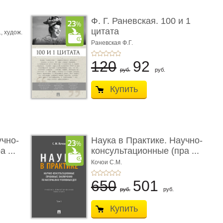
ы
Ф. Г. Раневская. 100 и 1
цитата
.,
худож.
Е.
Раневская Ф.Г.
120
92
руб.
руб.
Купить
учно-
Наука в Практике. Научно-
 ...
консультационные (пра ...
Кочои С.М.
650
501
руб.
руб.
Купить