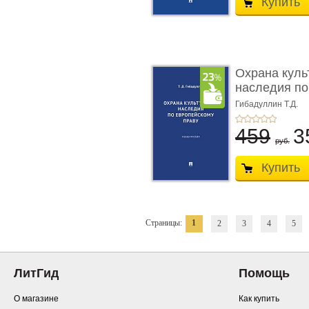
Купить
Охрана куль
наследия по
п ...
Гибадуллин Т.Д.
459
3
руб.
Купить
Страницы:
1
2
3
4
5
ЛитГид
Помощь
О магазине
Как купить