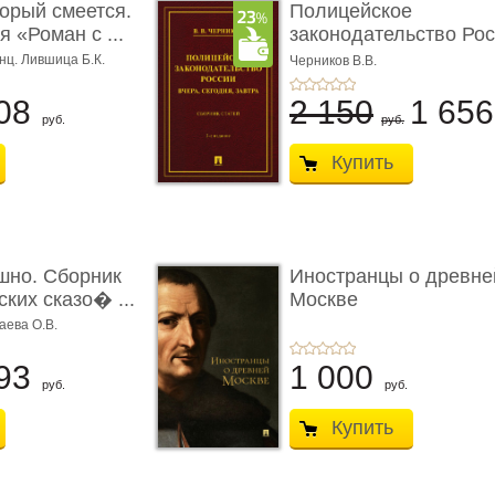
торый смеется.
Полицейское
 «Роман с ...
законодательство Рос
вчера, с� ...
нц. Лившица Б.К.
Черников В.В.
08
2 150
1 65
руб.
руб.
Купить
шно. Сборник
Иностранцы о древне
ких сказо� ...
Москве
аева О.В.
93
1 000
руб.
руб.
Купить