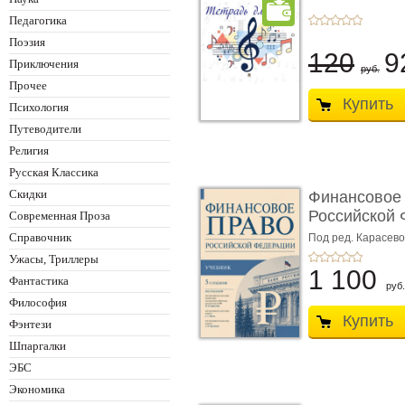
Педагогика
Поэзия
120
9
Приключения
руб.
Прочее
Купить
Психология
Путеводители
Религия
Русская Классика
Скидки
Финансовое
Российской 
Современная Проза
изд� ...
Справочник
Под ред. Карасевой
Красюкова А.В.
Ужасы, Триллеры
1 100
Фантастика
руб.
Философия
Купить
Фэнтези
Шпаргалки
ЭБС
Экономика