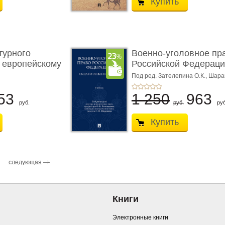
Купить
турного
Военно-уголовное пр
 европейскому
Российской Федераци
...
Под ред. Зателепина О.К., Шар
С.Н.
53
1 250
963
руб.
руб.
руб
Купить
следующая
Книги
Электронные книги