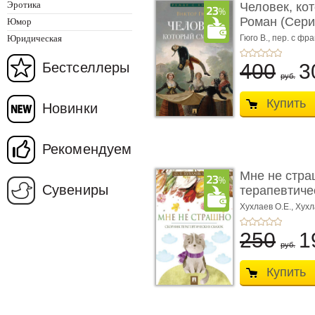
Эротика
Человек, ко
Роман (Серия
Юмор
Юридическая
Гюго В.,
пер. с фра
Бестселлеры
400
3
руб.
Купить
Новинки
Рекомендуем
Мне не стра
Сувениры
терапевтичес
Хухлаев О.Е., Хухл
250
1
руб.
Купить