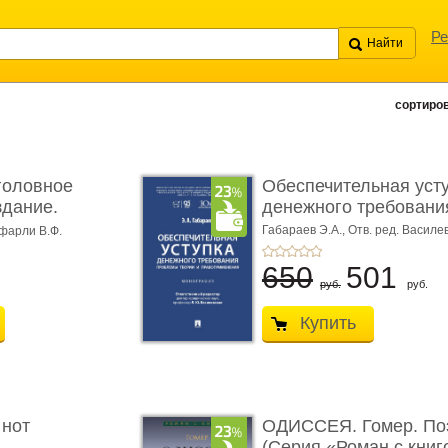
Ре
сортиров
головное
Обеспечительная уст
здание.
денежного требования
Габараев Э.А.,
Отв. ред. Василе
фарли В.Ф.
Л.Ю.,
вступ. сл. Каретина М.Г.
650
501
руб.
руб.
Купить
 нот
ОДИССЕЯ. Гомер. По
(Серия «Роман с книг