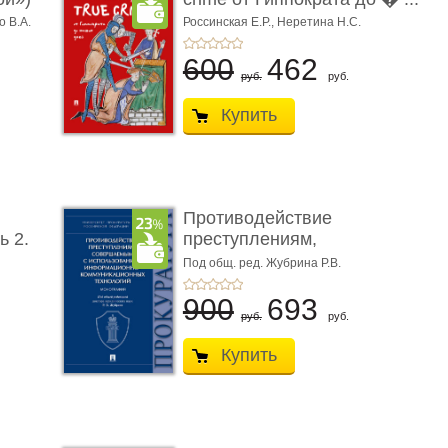
о В.А.
Россинская Е.Р.,
Неретина Н.С.
600
462
руб.
руб.
Купить
Противодействие
ь 2.
преступлениям,
совершаемым с ...
Под общ. ред. Жубрина Р.В.
900
693
руб.
руб.
Купить