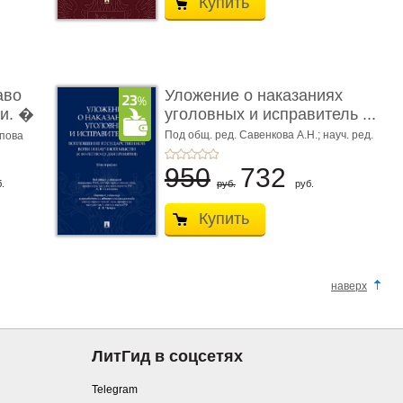
Купить
аво
Уложение о наказаниях
и. �
уголовных и исправитель ...
Под общ. ред. Савенкова А.Н.; науч. ред.
апова
и рук. авт. кол. Чучаев А.И.
950
732
.
руб.
руб.
Купить
наверх
ЛитГид в соцсетях
Telegram