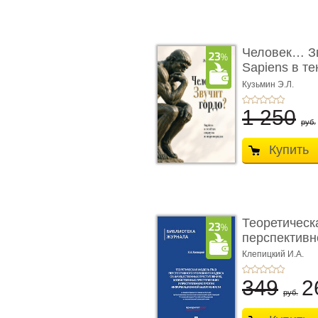
Человек… Зв
Sapiens в т
� ...
Кузьмин Э.Л.
1 250
руб.
Купить
Теоретическ
перспективно
Клепицкий И.А.
349
2
руб.