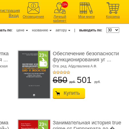
23%
гистрация
Вход
Оповещения
Личный
Мои книги
Корзина
кабинет
ать по:
цене
названию
автору
|
выводить по:
упка
Обеспечение безопасности
 ...
функционирования уг ...
вская
Отв. ред. Абдулвалиев А.Ф.
650
501
руб.
руб.
Купить
эма
Занимательная история true
ой»)
crime от Гиппократа до � ...