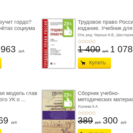
учит гордо?
Трудовое право Росси
енётах социума
издание. Учебник для 
Отв. ред. Черных Н.В., Шестеряк
963
1 400
1 07
руб.
руб.
Купить
ая модель глав
Сборник учебно-
го УК о ...
методических матери
по кур ...
Усачева К.А.
69
389
300
руб.
руб.
руб.