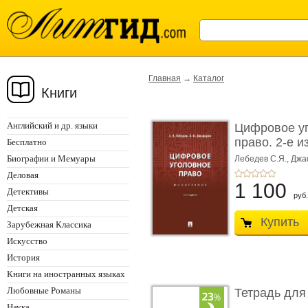
Главная
→
Каталог
Книги
Английский и др. языки
Цифровое у
право. 2-е и
Бесплатно
Монограф ...
Биографии и Мемуары
Лебедев С.Я.,
Джа
Деловая
1 100
Детективы
руб.
Детская
Купить
Зарубежная Классика
Искусство
История
Книги на иностранных языках
Любовные Романы
Тетрадь для
Наука