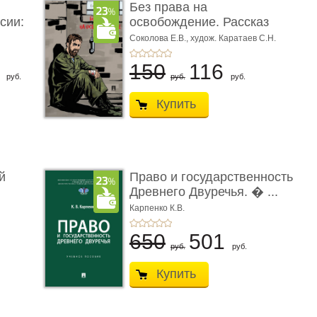
Без права на
сии:
освобождение. Рассказ
Соколова Е.В.,
худож. Каратаев С.Н.
6
150
116
руб.
руб.
руб.
Купить
й
Право и государственность
Древнего Двуречья. � ...
Карпенко К.В.
650
501
руб.
руб.
Купить