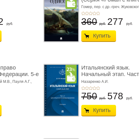
Гомер,
пер. с др.-греч. Жуковског
2
360
277
руб.
руб.
руб.
Купить
 право
Итальянский язык.
Федерации. 5-е
Начальный этап. Част
Учеб� ...
 М.В., Пауля А.Г.,
Назаренко А.И.
750
578
руб.
руб.
Купить