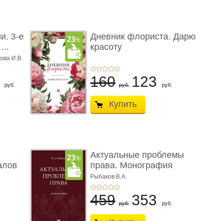
и. 3-е
Дневник флориста. Дарю
...
красоту
ова И.В.
8
160
123
руб.
руб.
руб.
Купить
Актуальные проблемы
алов
права. Монография
Рыбаков В.А.
459
353
руб.
руб.