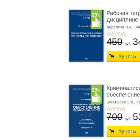
Рабочая тет
дисциплине 
ю� ...
Абрамова Н.А.,
Бо
450
3
руб.
Купить
Криминалис
обеспечение
медиабезопа
Богатырев К.М.,
По
700
5
руб.
Купить