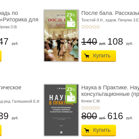
радь по
После бала. Рассказ
«Риторика для
Толстой Л.Н.,
худож. Пичугин З.Е
Лебедев А.И.,
худож. Лансере Е.
брова О.В.
47
140
108
руб.
руб.
руб.
Купить
тическое
Наука в Практике. На
консультационные (пра
с� ...
Кочои С.М.
д ред. Галяшиной Е.И.
39
800
616
руб.
руб.
руб.
Купить