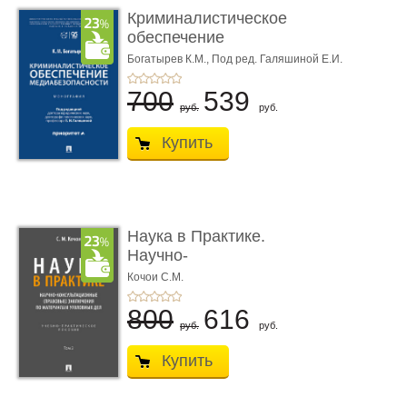
Криминалистическое
обеспечение
медиабезопас� ...
Богатырев К.М.,
Под ред. Галяшиной Е.И.
700
539
руб.
руб.
Купить
Наука в Практике.
Научно-
консультационные (пра
Кочои С.М.
...
800
616
руб.
руб.
Купить