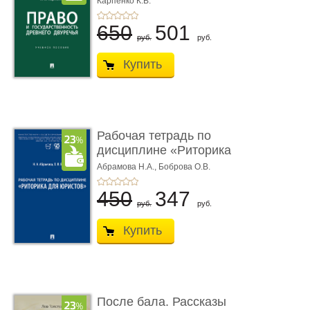
Карпенко К.В.
...
650
501
руб.
руб.
Купить
Рабочая тетрадь по
дисциплине «Риторика
для ю� ...
Абрамова Н.А.,
Боброва О.В.
450
347
руб.
руб.
Купить
После бала. Рассказы