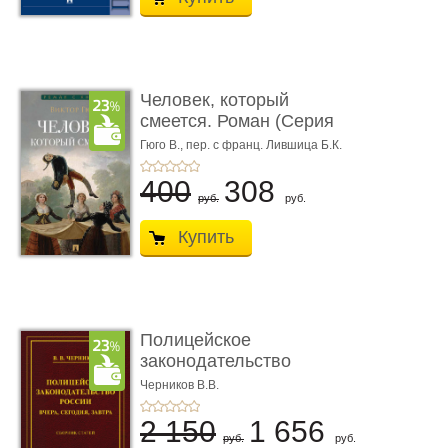
Человек, который
смеется. Роман (Серия
«Роман с ...
Гюго В.,
пер. с франц. Лившица Б.К.
400
308
руб.
руб.
Купить
Полицейское
законодательство
России: вчера, с� ...
Черников В.В.
2 150
1 656
руб.
руб.