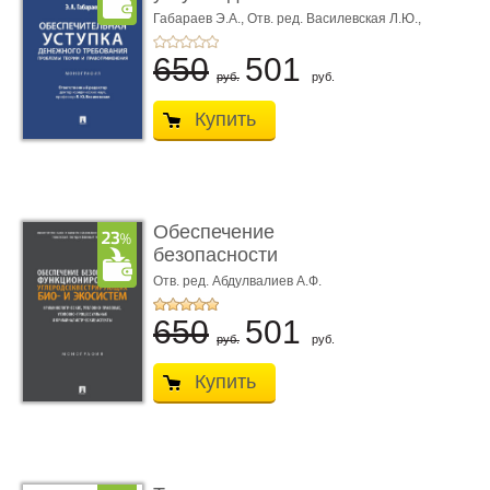
требования ...
Габараев Э.А.,
Отв. ред. Василевская Л.Ю.,
вступ. сл. Каретина М.Г.
650
501
руб.
руб.
Купить
Обеспечение
безопасности
функционирования уг
Отв. ред. Абдулвалиев А.Ф.
...
650
501
руб.
руб.
Купить