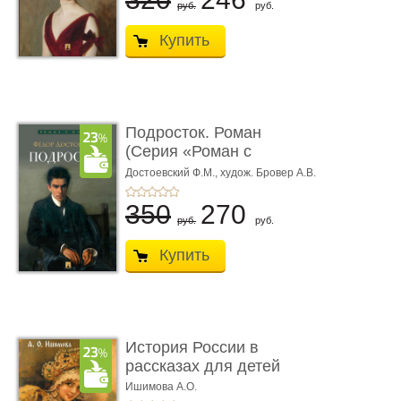
руб.
руб.
Купить
Подросток. Роман
(Серия «Роман с
книгой»)
Достоевский Ф.М.,
худож. Бровер А.В.
350
270
руб.
руб.
Купить
История России в
рассказах для детей
Ишимова А.О.