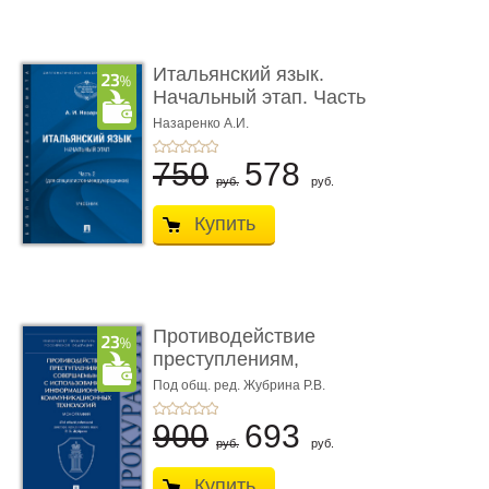
Итальянский язык.
Начальный этап. Часть
2. Учеб� ...
Назаренко А.И.
750
578
руб.
руб.
Купить
Противодействие
преступлениям,
совершаемым с ...
Под общ. ред. Жубрина Р.В.
900
693
руб.
руб.
Купить