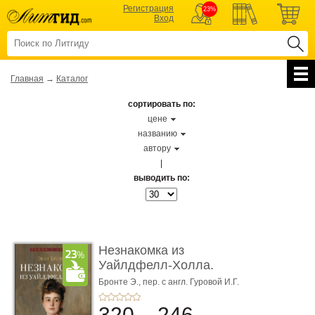
Регистрация
23%
Вход
Главная
→
Каталог
сортировать по:
цене
названию
автору
|
выводить по:
Незнакомка из
Уайлдфелл-Холла.
Роман (Серия «Р� ...
Бронте Э.,
пер. с англ. Гуровой И.Г.
320
246