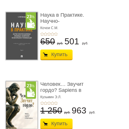
Наука в Практике.
Научно-
консультационные (пра
Кочои С.М.
...
650
501
руб.
руб.
Купить
Человек… Звучит
гордо? Sapiens в
тенётах социума � ...
Кузьмин Э.Л.
1 250
963
руб.
руб.
Купить