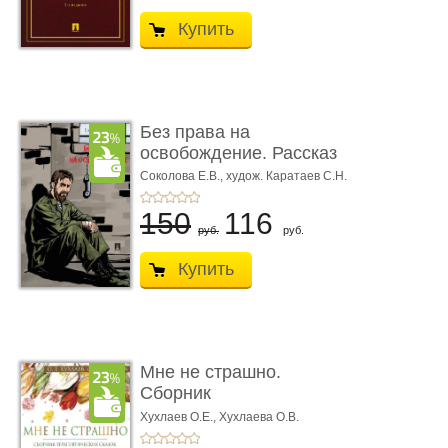
Купить
Без права на
освобождение. Рассказ
Соколова Е.В.,
худож. Каратаев С.Н.
150
116
руб.
руб.
Купить
Мне не страшно.
Сборник
терапевтических
Хухлаев О.Е., Хухлаева О.В.
сказо� ...