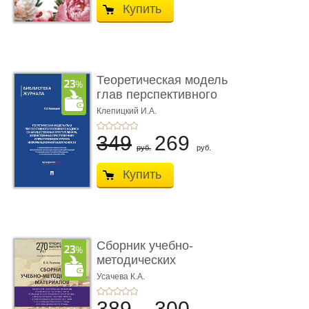
Купить
Теоретическая модель
глав перспективного
УК о ...
Клепицкий И.А.
349
269
руб.
руб.
Купить
Сборник учебно-
методических
материалов по кур ...
Усачева К.А.
389
300