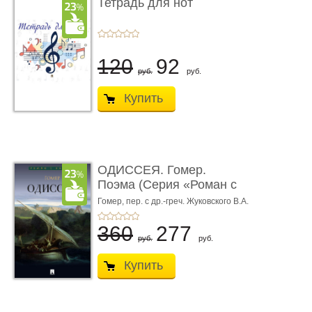
Тетрадь для нот
120
92
руб.
руб.
Купить
ОДИССЕЯ. Гомер.
Поэма (Серия «Роман с
книгой»)
Гомер,
пер. с др.-греч. Жуковского В.А.
360
277
руб.
руб.
Купить