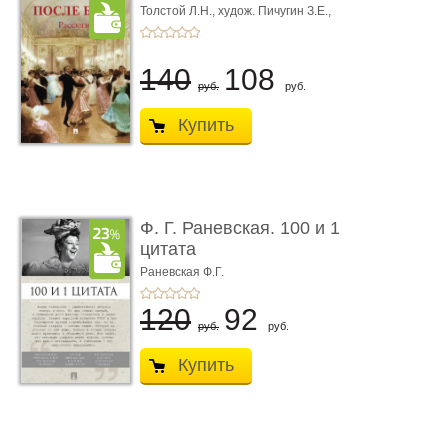
Толстой Л.Н.,
худож. Пичугин З.Е.,
худож. Лебедев А.И.,
худож. Лансере Е.Е.
140
108
руб.
руб.
Купить
Ф. Г. Раневская. 100 и 1
цитата
Раневская Ф.Г.
120
92
руб.
руб.
Купить