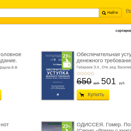
Ре
сортиров
головное
Обеспечительная уст
здание.
денежного требования
Габараев Э.А.,
Отв. ред. Василе
фарли В.Ф.
Л.Ю.,
вступ. сл. Каретина М.Г.
650
501
руб.
руб.
Купить
 нот
ОДИССЕЯ. Гомер. По
(Серия «Роман с книг