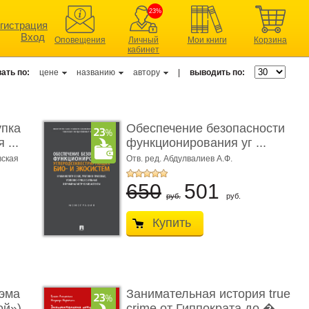
23%
гистрация
Вход
Оповещения
Личный
Мои книги
Корзина
кабинет
ать по:
цене
названию
автору
|
выводить по:
упка
Обеспечение безопасности
 ...
функционирования уг ...
вская
Отв. ред. Абдулвалиев А.Ф.
650
501
руб.
руб.
Купить
эма
Занимательная история true
ой»)
crime от Гиппократа до � ...