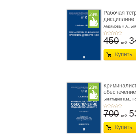
Рабочая тет
дисциплине 
ю� ...
Абрамова Н.А.,
Бо
450
3
руб.
Купить
Криминалис
обеспечение
медиабезопа
Богатырев К.М.,
По
700
5
руб.
Купить