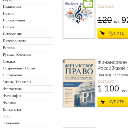
Педагогика
Поэзия
120
9
Приключения
руб.
Прочее
Купить
Психология
Путеводители
Религия
Русская Классика
Скидки
Финансовое
Российской 
Современная Проза
изд� ...
Справочник
Под ред. Карасевой
Красюкова А.В.
Ужасы, Триллеры
1 100
Фантастика
руб.
Философия
Купить
Фэнтези
Шпаргалки
ЭБС
Экономика