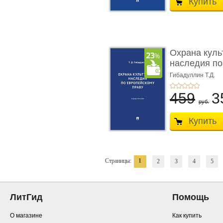
Купить
Охрана куль
наследия по
п ...
Гибадуллин Т.Д.
459
3
руб.
Купить
Страницы:
1
2
3
4
5
ЛитГид
Помощь
О магазине
Как купить