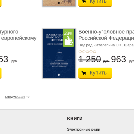
Купить
турного
Военно-уголовное пр
 европейскому
Российской Федераци
...
Под ред. Зателепина О.К., Шар
С.Н.
53
1 250
963
руб.
руб.
руб
Купить
следующая
Книги
Электронные книги