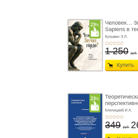
Человек… Зв
Sapiens в т
� ...
Кузьмин Э.Л.
1 250
руб.
Купить
Теоретическ
перспективно
Клепицкий И.А.
349
2
руб.