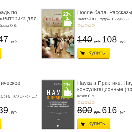
радь по
После бала. Рассказ
«Риторика для
Толстой Л.Н.,
худож. Пичугин З.Е
Лебедев А.И.,
худож. Лансере Е.
брова О.В.
47
140
108
руб.
руб.
руб.
Купить
тическое
Наука в Практике. На
консультационные (пра
с� ...
Кочои С.М.
д ред. Галяшиной Е.И.
39
800
616
руб.
руб.
руб.
Купить