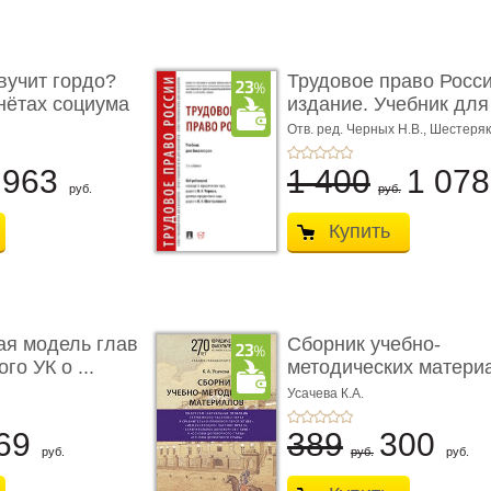
учит гордо?
Трудовое право Росси
енётах социума
издание. Учебник для 
Отв. ред. Черных Н.В., Шестеряк
963
1 400
1 07
руб.
руб.
Купить
ая модель глав
Сборник учебно-
го УК о ...
методических матери
по кур ...
Усачева К.А.
69
389
300
руб.
руб.
руб.