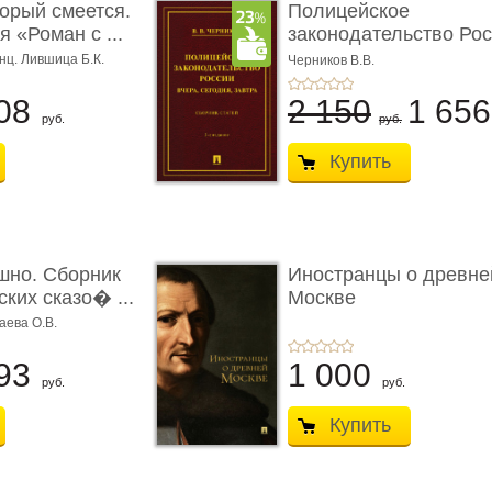
торый смеется.
Полицейское
 «Роман с ...
законодательство Рос
вчера, с� ...
нц. Лившица Б.К.
Черников В.В.
08
2 150
1 65
руб.
руб.
Купить
шно. Сборник
Иностранцы о древне
ких сказо� ...
Москве
аева О.В.
93
1 000
руб.
руб.
Купить