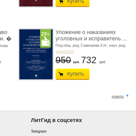
Купить
аво
Уложение о наказаниях
и. �
уголовных и исправитель ...
Под общ. ред. Савенкова А.Н.; науч. ред.
апова
и рук. авт. кол. Чучаев А.И.
950
732
.
руб.
руб.
Купить
наверх
ЛитГид в соцсетях
Telegram