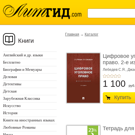
Главная
→
Каталог
Книги
Английский и др. языки
Цифровое у
право. 2-е и
Бесплатно
Монограф ...
Биографии и Мемуары
Лебедев С.Я.,
Джа
Деловая
1 100
Детективы
руб.
Детская
Купить
Зарубежная Классика
Искусство
История
Книги на иностранных языках
Любовные Романы
Тетрадь для
Наука