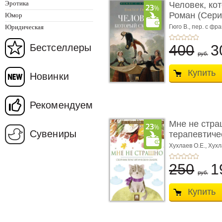
Эротика
Человек, ко
Роман (Серия
Юмор
Юридическая
Гюго В.,
пер. с фра
Бестселлеры
400
3
руб.
Купить
Новинки
Рекомендуем
Мне не стра
Сувениры
терапевтичес
Хухлаев О.Е., Хухл
250
1
руб.
Купить