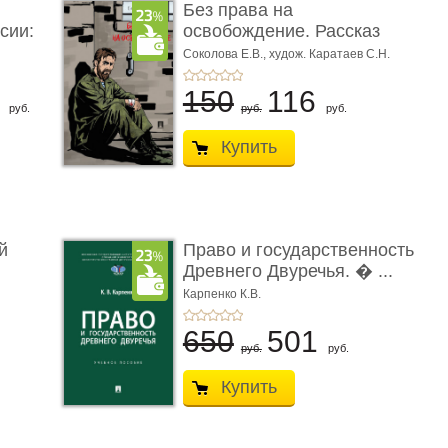
Без права на
сии:
освобождение. Рассказ
Соколова Е.В.,
худож. Каратаев С.Н.
6
150
116
руб.
руб.
руб.
Купить
й
Право и государственность
Древнего Двуречья. � ...
Карпенко К.В.
650
501
руб.
руб.
Купить