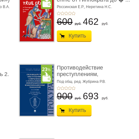
о В.А.
Россинская Е.Р.,
Неретина Н.С.
600
462
руб.
руб.
Купить
Противодействие
ь 2.
преступлениям,
совершаемым с ...
Под общ. ред. Жубрина Р.В.
900
693
руб.
руб.
Купить