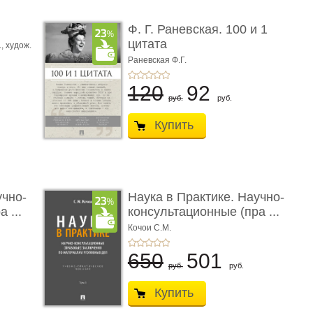
ы
Ф. Г. Раневская. 100 и 1
цитата
.,
худож.
Е.
Раневская Ф.Г.
120
92
руб.
руб.
Купить
учно-
Наука в Практике. Научно-
 ...
консультационные (пра ...
Кочои С.М.
650
501
руб.
руб.
Купить