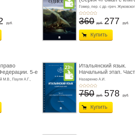
Гомер,
пер. с др.-греч. Жуковског
2
360
277
руб.
руб.
руб.
Купить
 право
Итальянский язык.
Федерации. 5-е
Начальный этап. Част
Учеб� ...
 М.В., Пауля А.Г.,
Назаренко А.И.
750
578
руб.
руб.
Купить