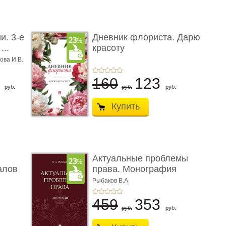
и. 3-е
Дневник флориста. Дарю
...
красоту
ова И.В.
8
160
123
руб.
руб.
руб.
Купить
Актуальные проблемы
алов
права. Монография
Рыбаков В.А.
459
353
руб.
руб.