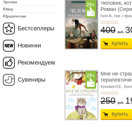
Эротика
Человек, ко
Роман (Серия
Юмор
Юридическая
Гюго В.,
пер. с фра
Бестселлеры
400
3
руб.
Купить
Новинки
Рекомендуем
Мне не стра
Сувениры
терапевтичес
Хухлаев О.Е., Хухл
250
1
руб.
Купить