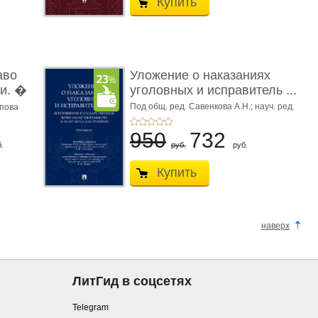
Купить
аво
Уложение о наказаниях
и. �
уголовных и исправитель ...
Под общ. ред. Савенкова А.Н.; науч. ред.
апова
и рук. авт. кол. Чучаев А.И.
950
732
.
руб.
руб.
Купить
наверх
ЛитГид в соцсетях
Telegram