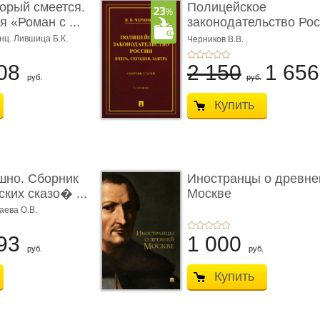
торый смеется.
Полицейское
 «Роман с ...
законодательство Рос
вчера, с� ...
нц. Лившица Б.К.
Черников В.В.
08
2 150
1 65
руб.
руб.
Купить
шно. Сборник
Иностранцы о древне
ких сказо� ...
Москве
аева О.В.
93
1 000
руб.
руб.
Купить