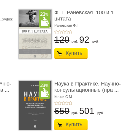
ы
Ф. Г. Раневская. 100 и 1
цитата
.,
худож.
Е.
Раневская Ф.Г.
120
92
руб.
руб.
Купить
учно-
Наука в Практике. Научно-
 ...
консультационные (пра ...
Кочои С.М.
650
501
руб.
руб.
Купить