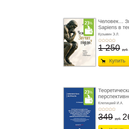
Человек… Зв
Sapiens в т
� ...
Кузьмин Э.Л.
1 250
руб.
Купить
Теоретическ
перспективно
Клепицкий И.А.
349
2
руб.