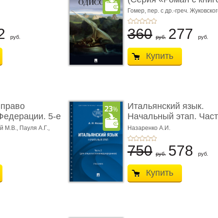
Гомер,
пер. с др.-греч. Жуковског
2
360
277
руб.
руб.
руб.
Купить
 право
Итальянский язык.
Федерации. 5-е
Начальный этап. Част
Учеб� ...
 М.В., Пауля А.Г.,
Назаренко А.И.
750
578
руб.
руб.
Купить