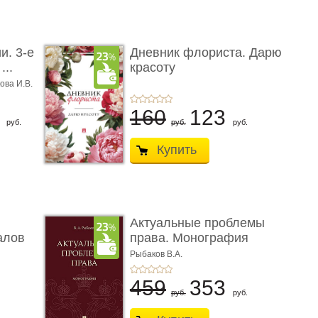
и. 3-е
Дневник флориста. Дарю
...
красоту
ова И.В.
8
160
123
руб.
руб.
руб.
Купить
Актуальные проблемы
алов
права. Монография
Рыбаков В.А.
459
353
руб.
руб.