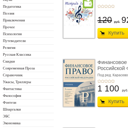
Педагогика
Поэзия
120
9
Приключения
руб.
Прочее
Купить
Психология
Путеводители
Религия
Русская Классика
Скидки
Финансовое
Российской 
Современная Проза
изд� ...
Справочник
Под ред. Карасевой
Красюкова А.В.
Ужасы, Триллеры
1 100
Фантастика
руб.
Философия
Купить
Фэнтези
Шпаргалки
ЭБС
Экономика