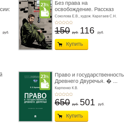
Без права на
сии:
освобождение. Рассказ
Соколова Е.В.,
худож. Каратаев С.Н.
6
150
116
руб.
руб.
руб.
Купить
й
Право и государственность
Древнего Двуречья. � ...
Карпенко К.В.
650
501
руб.
руб.
Купить