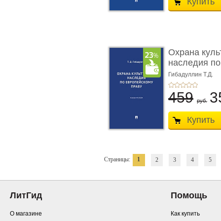
Купить
Охрана куль
наследия по
п ...
Гибадуллин Т.Д.
459
3
руб.
Купить
Страницы:
1
2
3
4
5
ЛитГид
Помощь
О магазине
Как купить