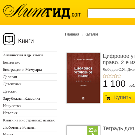
Главная
→
Каталог
Книги
Английский и др. языки
Цифровое у
право. 2-е и
Бесплатно
Монограф ...
Биографии и Мемуары
Лебедев С.Я.,
Джа
Деловая
1 100
Детективы
руб.
Детская
Купить
Зарубежная Классика
Искусство
История
Книги на иностранных языках
Любовные Романы
Тетрадь для
Наука