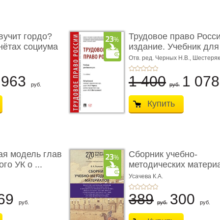
учит гордо?
Трудовое право Росси
енётах социума
издание. Учебник для 
Отв. ред. Черных Н.В., Шестеряк
963
1 400
1 07
руб.
руб.
Купить
ая модель глав
Сборник учебно-
го УК о ...
методических матери
по кур ...
Усачева К.А.
69
389
300
руб.
руб.
руб.