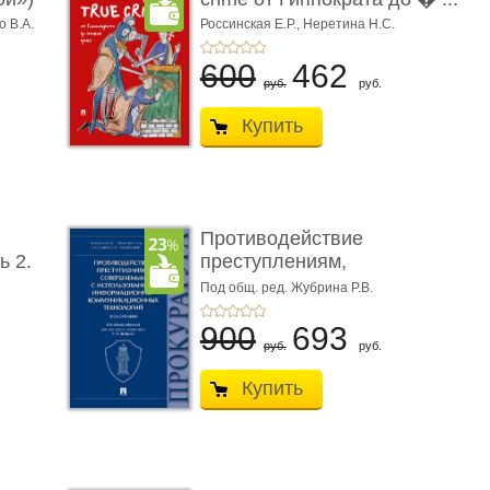
о В.А.
Россинская Е.Р.,
Неретина Н.С.
600
462
руб.
руб.
Купить
Противодействие
ь 2.
преступлениям,
совершаемым с ...
Под общ. ред. Жубрина Р.В.
900
693
руб.
руб.
Купить