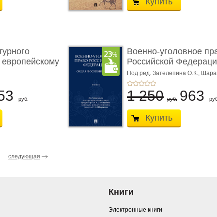
Купить
турного
Военно-уголовное пр
 европейскому
Российской Федераци
...
Под ред. Зателепина О.К., Шар
С.Н.
53
1 250
963
руб.
руб.
руб
Купить
следующая
Книги
Электронные книги