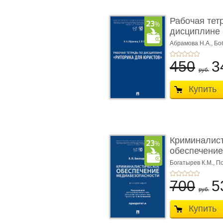
Рабочая тет
дисциплине 
ю� ...
Абрамова Н.А.,
Бо
450
3
руб.
Купить
Криминалис
обеспечение
медиабезопа
Богатырев К.М.,
По
700
5
руб.
Купить