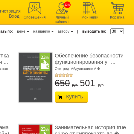
23%
гистрация
Вход
Оповещения
Личный
Мои книги
Корзина
кабинет
ать по:
цене
названию
автору
|
выводить по:
упка
Обеспечение безопасности
 ...
функционирования уг ...
вская
Отв. ред. Абдулвалиев А.Ф.
650
501
руб.
руб.
Купить
эма
Занимательная история true
ой»)
crime от Гиппократа до � ...