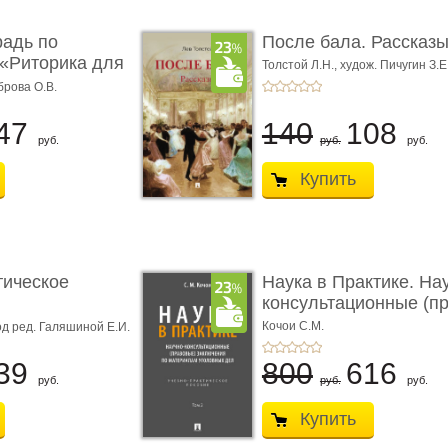
радь по
После бала. Рассказ
«Риторика для
Толстой Л.Н.,
худож. Пичугин З.Е
Лебедев А.И.,
худож. Лансере Е.
брова О.В.
47
140
108
руб.
руб.
руб.
Купить
тическое
Наука в Практике. На
консультационные (пра
с� ...
Кочои С.М.
д ред. Галяшиной Е.И.
39
800
616
руб.
руб.
руб.
Купить