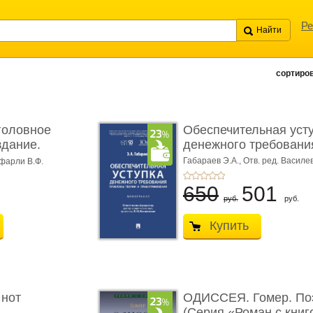
Ре
сортиров
головное
Обеспечительная уст
здание.
денежного требования
Габараев Э.А.,
Отв. ред. Василе
фарли В.Ф.
Л.Ю.,
вступ. сл. Каретина М.Г.
650
501
руб.
руб.
Купить
 нот
ОДИССЕЯ. Гомер. По
(Серия «Роман с книг