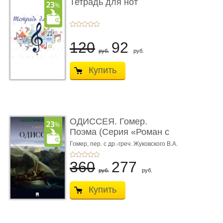
Тетрадь для нот
120
92
руб.
руб.
Купить
ОДИССЕЯ. Гомер.
Поэма (Серия «Роман с
книгой»)
Гомер,
пер. с др.-греч. Жуковского В.А.
360
277
руб.
руб.
Купить