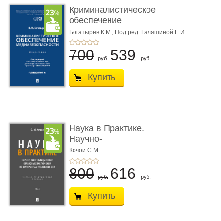
Криминалистическое
обеспечение
медиабезопас� ...
Богатырев К.М.,
Под ред. Галяшиной Е.И.
700
539
руб.
руб.
Купить
Наука в Практике.
Научно-
консультационные (пра
Кочои С.М.
...
800
616
руб.
руб.
Купить