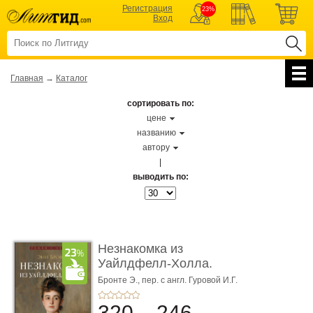
Регистрация
23%
Вход
Главная
→
Каталог
сортировать по:
цене
названию
автору
|
выводить по:
Незнакомка из
Уайлдфелл-Холла.
Роман (Серия «Р� ...
Бронте Э.,
пер. с англ. Гуровой И.Г.
320
246