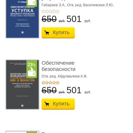
требования ...
Габараев Э.А.,
Отв. ред. Василевская Л.Ю.,
вступ. сл. Каретина М.Г.
650
501
руб.
руб.
Купить
Обеспечение
безопасности
функционирования уг
Отв. ред. Абдулвалиев А.Ф.
...
650
501
руб.
руб.
Купить