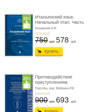
Итальянский язык.
Начальный этап. Часть
2. Учеб� ...
Назаренко А.И.
750
578
руб.
руб.
Купить
Противодействие
преступлениям,
совершаемым с ...
Под общ. ред. Жубрина Р.В.
900
693
руб.
руб.
Купить