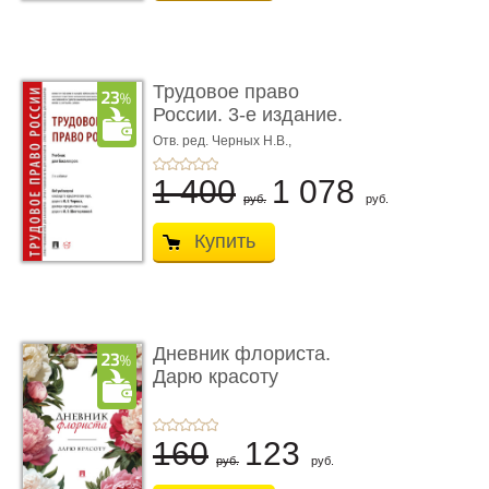
Трудовое право
России. 3-е издание.
Учебник для ...
Отв. ред. Черных Н.В.,
Шестерякова И.В.
1 400
1 078
руб.
руб.
Купить
Дневник флориста.
Дарю красоту
160
123
руб.
руб.