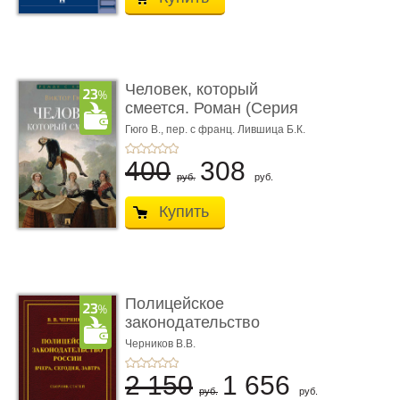
Человек, который
смеется. Роман (Серия
«Роман с ...
Гюго В.,
пер. с франц. Лившица Б.К.
400
308
руб.
руб.
Купить
Полицейское
законодательство
России: вчера, с� ...
Черников В.В.
2 150
1 656
руб.
руб.