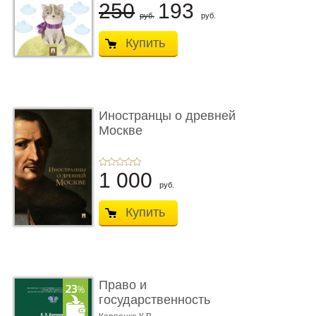
250
193
руб.
руб.
Купить
Иностранцы о древней
Москве
1 000
руб.
Купить
Право и
государственность
Древнего Двуречья. �