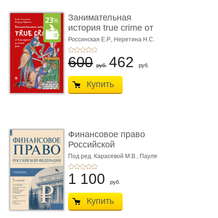
Занимательная
история true crime от
Гиппократа до � ...
Россинская Е.Р.,
Неретина Н.С.
600
462
руб.
руб.
Купить
Финансовое право
Российской
Федерации. 5-е изд�
Под ред. Карасевой М.В., Пауля
А.Г., Красюкова А.В.
...
1 100
руб.
Купить