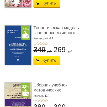
Купить
Теоретическая модель
глав перспективного
УК о ...
Клепицкий И.А.
349
269
руб.
руб.
Купить
Сборник учебно-
методических
материалов по кур ...
Усачева К.А.
389
300