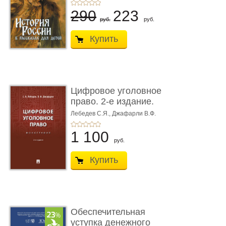
290
223
руб.
руб.
Купить
Цифровое уголовное
право. 2-е издание.
Монограф ...
Лебедев С.Я.,
Джафарли В.Ф.
1 100
руб.
Купить
Обеспечительная
уступка денежного