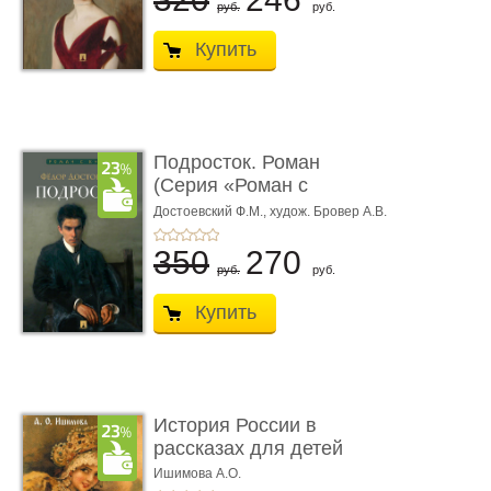
руб.
руб.
Купить
Подросток. Роман
(Серия «Роман с
книгой»)
Достоевский Ф.М.,
худож. Бровер А.В.
350
270
руб.
руб.
Купить
История России в
рассказах для детей
Ишимова А.О.