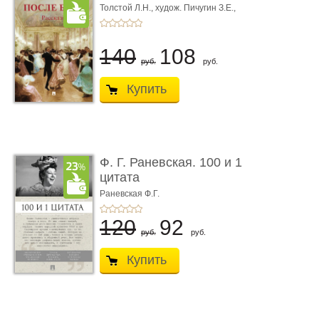
Толстой Л.Н.,
худож. Пичугин З.Е.,
худож. Лебедев А.И.,
худож. Лансере Е.Е.
140
108
руб.
руб.
Купить
Ф. Г. Раневская. 100 и 1
цитата
Раневская Ф.Г.
120
92
руб.
руб.
Купить