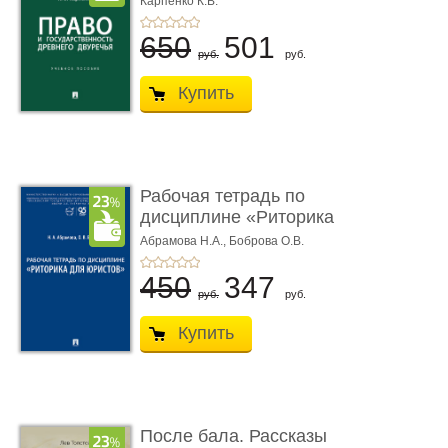
Карпенко К.В.
...
650
501
руб.
руб.
Купить
Рабочая тетрадь по
дисциплине «Риторика
для ю� ...
Абрамова Н.А.,
Боброва О.В.
450
347
руб.
руб.
Купить
После бала. Рассказы