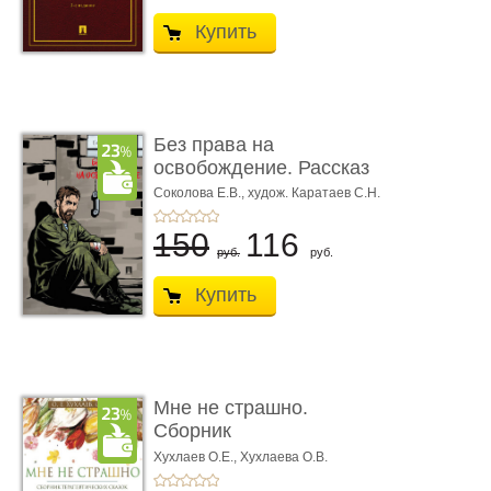
Купить
Без права на
освобождение. Рассказ
Соколова Е.В.,
худож. Каратаев С.Н.
150
116
руб.
руб.
Купить
Мне не страшно.
Сборник
терапевтических
Хухлаев О.Е., Хухлаева О.В.
сказо� ...