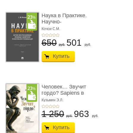
Наука в Практике.
Научно-
консультационные (пра
Кочои С.М.
...
650
501
руб.
руб.
Купить
Человек… Звучит
гордо? Sapiens в
тенётах социума � ...
Кузьмин Э.Л.
1 250
963
руб.
руб.
Купить