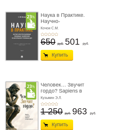
Наука в Практике.
Научно-
консультационные (пра
Кочои С.М.
...
650
501
руб.
руб.
Купить
Человек… Звучит
гордо? Sapiens в
тенётах социума � ...
Кузьмин Э.Л.
1 250
963
руб.
руб.
Купить