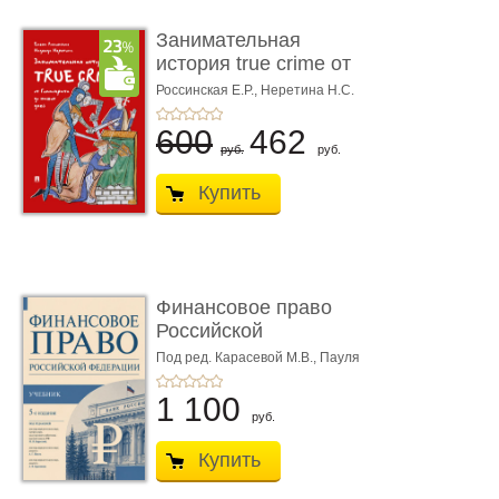
Занимательная
история true crime от
Гиппократа до � ...
Россинская Е.Р.,
Неретина Н.С.
600
462
руб.
руб.
Купить
Финансовое право
Российской
Федерации. 5-е изд�
Под ред. Карасевой М.В., Пауля
А.Г., Красюкова А.В.
...
1 100
руб.
Купить