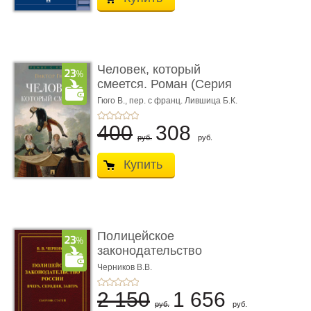
Человек, который
смеется. Роман (Серия
«Роман с ...
Гюго В.,
пер. с франц. Лившица Б.К.
400
308
руб.
руб.
Купить
Полицейское
законодательство
России: вчера, с� ...
Черников В.В.
2 150
1 656
руб.
руб.