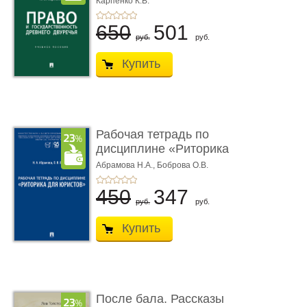
Карпенко К.В.
...
650
501
руб.
руб.
Купить
Рабочая тетрадь по
дисциплине «Риторика
для ю� ...
Абрамова Н.А.,
Боброва О.В.
450
347
руб.
руб.
Купить
После бала. Рассказы