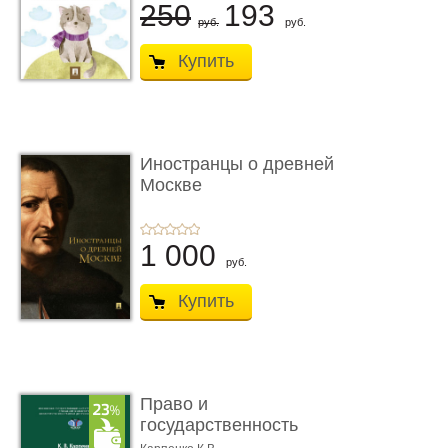
250
193
руб.
руб.
Купить
Иностранцы о древней
Москве
1 000
руб.
Купить
Право и
государственность
Древнего Двуречья. �