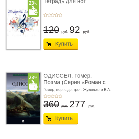
Тетрадь для нот
120
92
руб.
руб.
Купить
ОДИССЕЯ. Гомер.
Поэма (Серия «Роман с
книгой»)
Гомер,
пер. с др.-греч. Жуковского В.А.
360
277
руб.
руб.
Купить