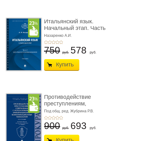
Итальянский язык.
Начальный этап. Часть
2. Учеб� ...
Назаренко А.И.
750
578
руб.
руб.
Купить
Противодействие
преступлениям,
совершаемым с ...
Под общ. ред. Жубрина Р.В.
900
693
руб.
руб.
Купить