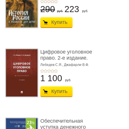
290
223
руб.
руб.
Купить
Цифровое уголовное
право. 2-е издание.
Монограф ...
Лебедев С.Я.,
Джафарли В.Ф.
1 100
руб.
Купить
Обеспечительная
уступка денежного