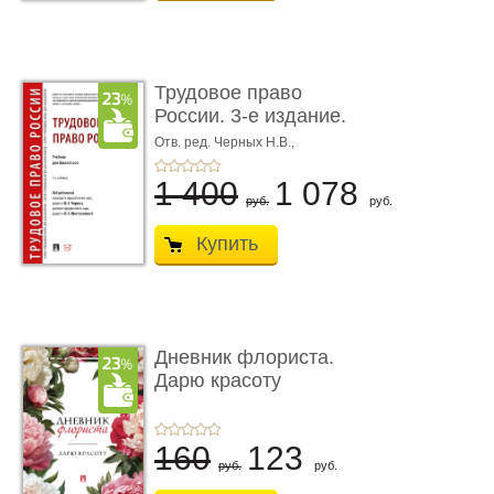
Трудовое право
России. 3-е издание.
Учебник для ...
Отв. ред. Черных Н.В.,
Шестерякова И.В.
1 400
1 078
руб.
руб.
Купить
Дневник флориста.
Дарю красоту
160
123
руб.
руб.