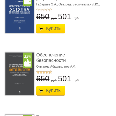
требования ...
Габараев Э.А.,
Отв. ред. Василевская Л.Ю.,
вступ. сл. Каретина М.Г.
650
501
руб.
руб.
Купить
Обеспечение
безопасности
функционирования уг
Отв. ред. Абдулвалиев А.Ф.
...
650
501
руб.
руб.
Купить