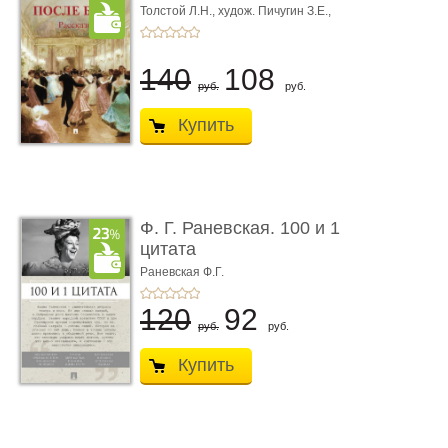
Толстой Л.Н.,
худож. Пичугин З.Е.,
худож. Лебедев А.И.,
худож. Лансере Е.Е.
140
108
руб.
руб.
Купить
Ф. Г. Раневская. 100 и 1
цитата
Раневская Ф.Г.
120
92
руб.
руб.
Купить