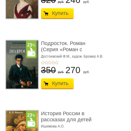
руб.
руб.
Купить
Подросток. Роман
(Серия «Роман с
книгой»)
Достоевский Ф.М.,
худож. Бровер А.В.
350
270
руб.
руб.
Купить
История России в
рассказах для детей
Ишимова А.О.