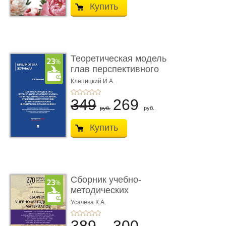
Купить
Теоретическая модель
глав перспективного
УК о ...
Клепицкий И.А.
349
269
руб.
руб.
Купить
Сборник учебно-
методических
материалов по кур ...
Усачева К.А.
389
300