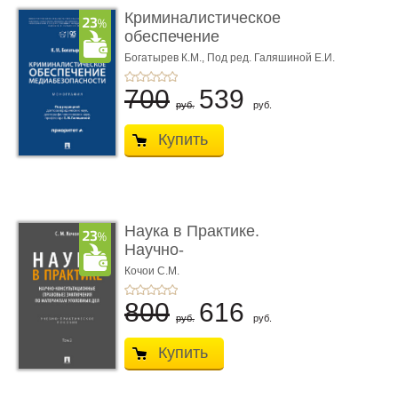
Криминалистическое
обеспечение
медиабезопас� ...
Богатырев К.М.,
Под ред. Галяшиной Е.И.
700
539
руб.
руб.
Купить
Наука в Практике.
Научно-
консультационные (пра
Кочои С.М.
...
800
616
руб.
руб.
Купить