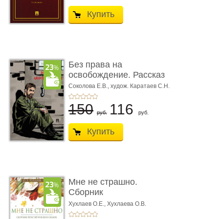
Купить
Без права на
освобождение. Рассказ
Соколова Е.В.,
худож. Каратаев С.Н.
150
116
руб.
руб.
Купить
Мне не страшно.
Сборник
терапевтических
Хухлаев О.Е., Хухлаева О.В.
сказо� ...