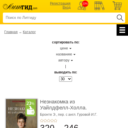
Регистрация
23%
Вход
Главная
→
Каталог
сортировать по:
цене
названию
автору
|
выводить по:
Незнакомка из
Уайлдфелл-Холла.
Роман (Серия «Р� ...
Бронте Э.,
пер. с англ. Гуровой И.Г.
320
246