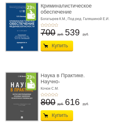
Криминалистическое
обеспечение
медиабезопас� ...
Богатырев К.М.,
Под ред. Галяшиной Е.И.
700
539
руб.
руб.
Купить
Наука в Практике.
Научно-
консультационные (пра
Кочои С.М.
...
800
616
руб.
руб.
Купить