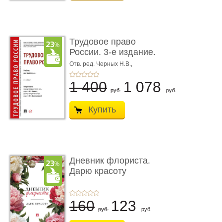
Трудовое право
России. 3-е издание.
Учебник для ...
Отв. ред. Черных Н.В.,
Шестерякова И.В.
1 400
1 078
руб.
руб.
Купить
Дневник флориста.
Дарю красоту
160
123
руб.
руб.