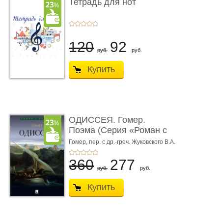
Тетрадь для нот
120
92
руб.
руб.
Купить
ОДИССЕЯ. Гомер.
Поэма (Серия «Роман с
книгой»)
Гомер,
пер. с др.-греч. Жуковского В.А.
360
277
руб.
руб.
Купить