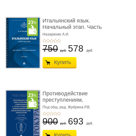
Итальянский язык.
Начальный этап. Часть
2. Учеб� ...
Назаренко А.И.
750
578
руб.
руб.
Купить
Противодействие
преступлениям,
совершаемым с ...
Под общ. ред. Жубрина Р.В.
900
693
руб.
руб.
Купить