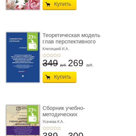
Купить
Теоретическая модель
глав перспективного
УК о ...
Клепицкий И.А.
349
269
руб.
руб.
Купить
Сборник учебно-
методических
материалов по кур ...
Усачева К.А.
389
300