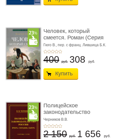
Человек, который
смеется. Роман (Серия
«Роман с ...
Гюго В.,
пер. с франц. Лившица Б.К.
400
308
руб.
руб.
Купить
Полицейское
законодательство
России: вчера, с� ...
Черников В.В.
2 150
1 656
руб.
руб.