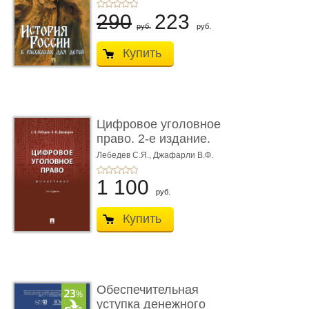
290
223
руб.
руб.
Купить
Цифровое уголовное
право. 2-е издание.
Монограф ...
Лебедев С.Я.,
Джафарли В.Ф.
1 100
руб.
Купить
Обеспечительная
уступка денежного