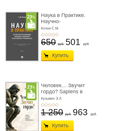
Наука в Практике.
Научно-
консультационные (пра
Кочои С.М.
...
650
501
руб.
руб.
Купить
Человек… Звучит
гордо? Sapiens в
тенётах социума � ...
Кузьмин Э.Л.
1 250
963
руб.
руб.
Купить