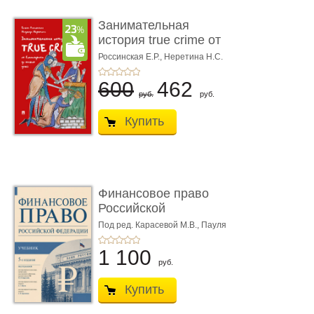
Занимательная
история true crime от
Гиппократа до � ...
Россинская Е.Р.,
Неретина Н.С.
600
462
руб.
руб.
Купить
Финансовое право
Российской
Федерации. 5-е изд�
Под ред. Карасевой М.В., Пауля
А.Г., Красюкова А.В.
...
1 100
руб.
Купить