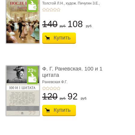
Толстой Л.Н.,
худож. Пичугин З.Е.,
худож. Лебедев А.И.,
худож. Лансере Е.Е.
140
108
руб.
руб.
Купить
Ф. Г. Раневская. 100 и 1
цитата
Раневская Ф.Г.
120
92
руб.
руб.
Купить