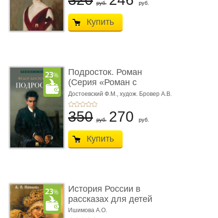
руб.
руб.
Купить
Подросток. Роман
(Серия «Роман с
книгой»)
Достоевский Ф.М.,
худож. Бровер А.В.
350
270
руб.
руб.
Купить
История России в
рассказах для детей
Ишимова А.О.