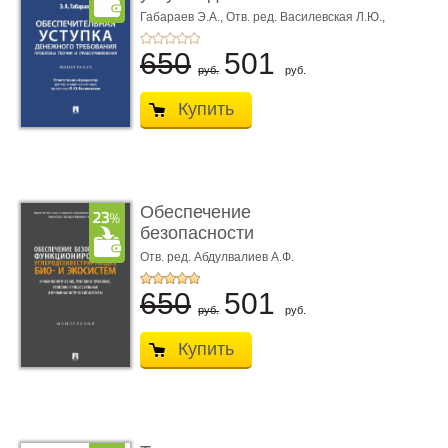
требования ...
Габараев Э.А.,
Отв. ред. Василевская Л.Ю.,
вступ. сл. Каретина М.Г.
650
501
руб.
руб.
Купить
Обеспечение
безопасности
функционирования уг
Отв. ред. Абдулвалиев А.Ф.
...
650
501
руб.
руб.
Купить