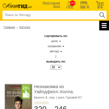
Регистрация
23%
Вход
Главная
→
Каталог
сортировать по:
цене
названию
автору
|
выводить по:
Незнакомка из
Уайлдфелл-Холла.
Роман (Серия «Р� ...
Бронте Э.,
пер. с англ. Гуровой И.Г.
320
246