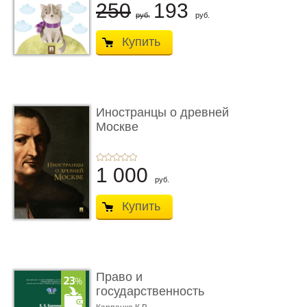
250
193
руб.
руб.
Купить
Иностранцы о древней
Москве
1 000
руб.
Купить
Право и
государственность
Древнего Двуречья. �