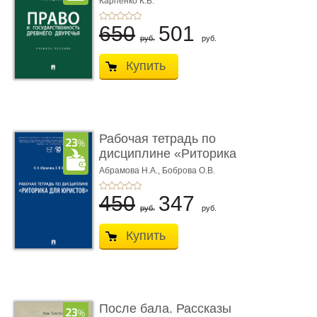
Карпенко К.В.
...
650
501
руб.
руб.
Купить
Рабочая тетрадь по
дисциплине «Риторика
для ю� ...
Абрамова Н.А.,
Боброва О.В.
450
347
руб.
руб.
Купить
После бала. Рассказы