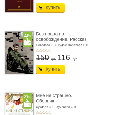
Купить
Без права на
освобождение. Рассказ
Соколова Е.В.,
худож. Каратаев С.Н.
150
116
руб.
руб.
Купить
Мне не страшно.
Сборник
терапевтических
Хухлаев О.Е., Хухлаева О.В.
сказо� ...