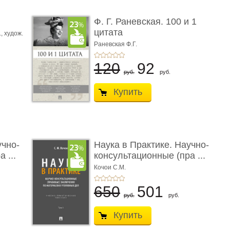
ы
Ф. Г. Раневская. 100 и 1
цитата
.,
худож.
Е.
Раневская Ф.Г.
120
92
руб.
руб.
Купить
учно-
Наука в Практике. Научно-
 ...
консультационные (пра ...
Кочои С.М.
650
501
руб.
руб.
Купить