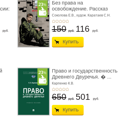
Без права на
сии:
освобождение. Рассказ
Соколова Е.В.,
худож. Каратаев С.Н.
6
150
116
руб.
руб.
руб.
Купить
й
Право и государственность
Древнего Двуречья. � ...
Карпенко К.В.
650
501
руб.
руб.
Купить