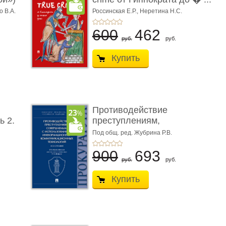
о В.А.
Россинская Е.Р.,
Неретина Н.С.
600
462
руб.
руб.
Купить
Противодействие
ь 2.
преступлениям,
совершаемым с ...
Под общ. ред. Жубрина Р.В.
900
693
руб.
руб.
Купить