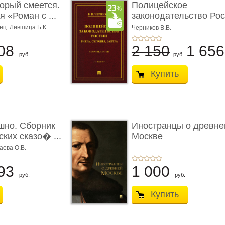
торый смеется.
Полицейское
 «Роман с ...
законодательство Рос
вчера, с� ...
нц. Лившица Б.К.
Черников В.В.
08
2 150
1 65
руб.
руб.
Купить
шно. Сборник
Иностранцы о древне
ких сказо� ...
Москве
аева О.В.
93
1 000
руб.
руб.
Купить