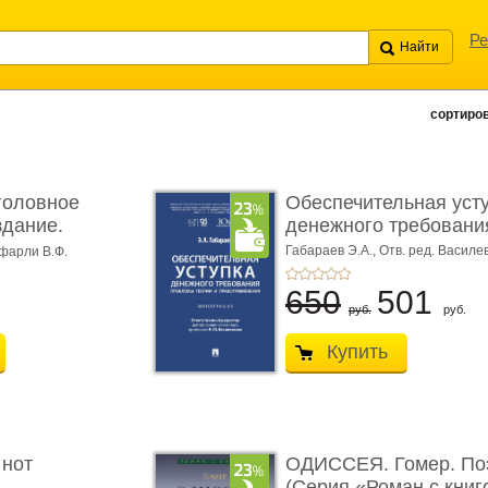
Ре
сортиров
головное
Обеспечительная уст
здание.
денежного требования
Габараев Э.А.,
Отв. ред. Василе
фарли В.Ф.
Л.Ю.,
вступ. сл. Каретина М.Г.
650
501
руб.
руб.
Купить
 нот
ОДИССЕЯ. Гомер. По
(Серия «Роман с книг