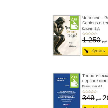
Человек… Зв
Sapiens в т
� ...
Кузьмин Э.Л.
1 250
руб.
Купить
Теоретическ
перспективно
Клепицкий И.А.
349
2
руб.