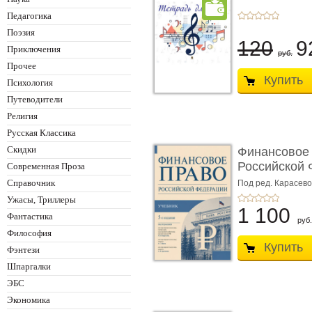
Педагогика
Поэзия
120
9
Приключения
руб.
Прочее
Купить
Психология
Путеводители
Религия
Русская Классика
Скидки
Финансовое
Российской 
Современная Проза
изд� ...
Справочник
Под ред. Карасевой
Красюкова А.В.
Ужасы, Триллеры
1 100
Фантастика
руб.
Философия
Купить
Фэнтези
Шпаргалки
ЭБС
Экономика