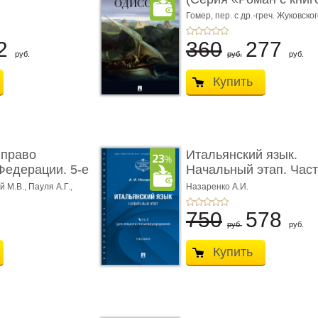
Гомер,
пер. с др.-греч. Жуковског
2
360
277
руб.
руб.
руб.
Купить
 право
Итальянский язык.
Федерации. 5-е
Начальный этап. Част
Учеб� ...
 М.В., Пауля А.Г.,
Назаренко А.И.
750
578
руб.
руб.
Купить