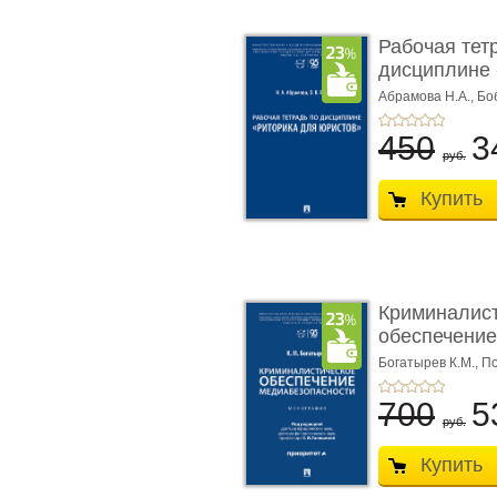
Рабочая тет
дисциплине 
ю� ...
Абрамова Н.А.,
Бо
450
3
руб.
Купить
Криминалис
обеспечение
медиабезопа
Богатырев К.М.,
По
700
5
руб.
Купить