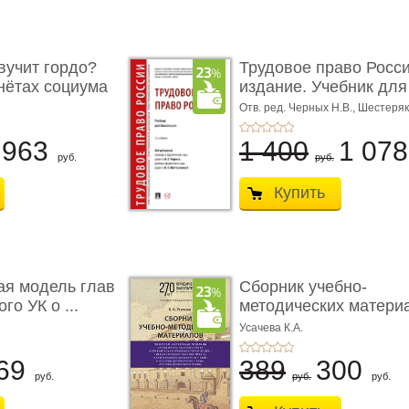
учит гордо?
Трудовое право Росси
енётах социума
издание. Учебник для 
Отв. ред. Черных Н.В., Шестеряк
963
1 400
1 07
руб.
руб.
Купить
ая модель глав
Сборник учебно-
го УК о ...
методических матери
по кур ...
Усачева К.А.
69
389
300
руб.
руб.
руб.