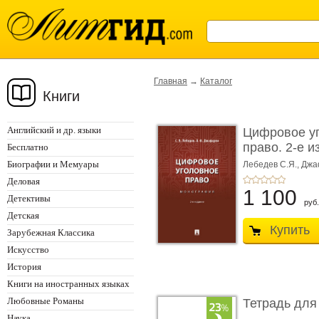
Главная
→
Каталог
Книги
Английский и др. языки
Цифровое у
право. 2-е и
Бесплатно
Монограф ...
Биографии и Мемуары
Лебедев С.Я.,
Джа
Деловая
1 100
Детективы
руб.
Детская
Купить
Зарубежная Классика
Искусство
История
Книги на иностранных языках
Любовные Романы
Тетрадь для
Наука