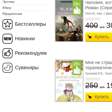
Эротика
Человек, ко
Роман (Серия
Юмор
Юридическая
Гюго В.,
пер. с фра
Бестселлеры
400
3
руб.
Купить
Новинки
Рекомендуем
Мне не стра
Сувениры
терапевтичес
Хухлаев О.Е., Хухл
250
1
руб.
Купить