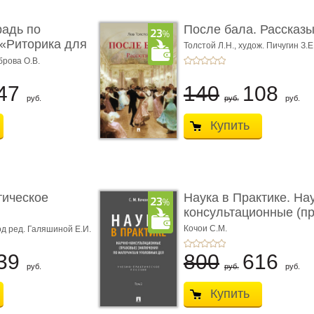
радь по
После бала. Рассказ
«Риторика для
Толстой Л.Н.,
худож. Пичугин З.Е
Лебедев А.И.,
худож. Лансере Е.
брова О.В.
47
140
108
руб.
руб.
руб.
Купить
тическое
Наука в Практике. На
консультационные (пра
с� ...
Кочои С.М.
д ред. Галяшиной Е.И.
39
800
616
руб.
руб.
руб.
Купить