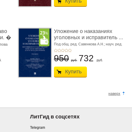
Купить
аво
Уложение о наказаниях
и. �
уголовных и исправитель ...
Под общ. ред. Савенкова А.Н.; науч. ред.
апова
и рук. авт. кол. Чучаев А.И.
950
732
.
руб.
руб.
Купить
наверх
ЛитГид в соцсетях
Telegram