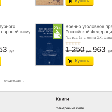
Купить
турного
Военно-уголовное пр
 европейскому
Российской Федераци
...
Под ред. Зателепина О.К., Шар
С.Н.
53
1 250
963
руб.
руб.
руб
Купить
следующая
Книги
Электронные книги