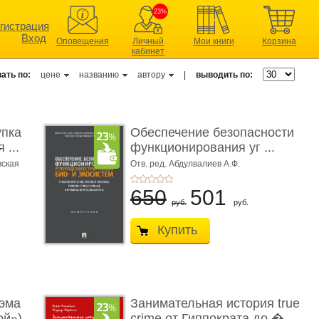
23%
гистрация
Вход
Оповещения
Личный
Мои книги
Корзина
кабинет
ать по:
цене
названию
автору
|
выводить по:
упка
Обеспечение безопасности
 ...
функционирования уг ...
вская
Отв. ред. Абдулвалиев А.Ф.
650
501
руб.
руб.
Купить
эма
Занимательная история true
ой»)
crime от Гиппократа до � ...