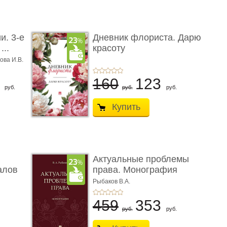
и. 3-е
Дневник флориста. Дарю
...
красоту
ова И.В.
8
160
123
руб.
руб.
руб.
Купить
Актуальные проблемы
алов
права. Монография
Рыбаков В.А.
459
353
руб.
руб.