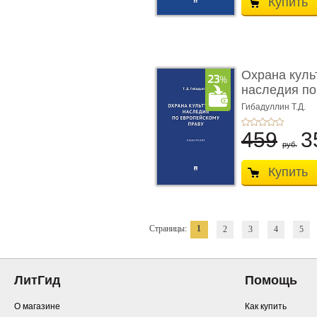
Купить
Охрана куль
наследия по
п ...
Гибадуллин Т.Д.
459
3
руб.
Купить
Страницы:
1
2
3
4
5
ЛитГид
Помощь
О магазине
Как купить