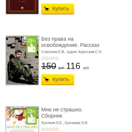
Купить
Без права на
освобождение. Рассказ
Соколова Е.В.,
худож. Каратаев С.Н.
150
116
руб.
руб.
Купить
Мне не страшно.
Сборник
терапевтических
Хухлаев О.Е., Хухлаева О.В.
сказо� ...