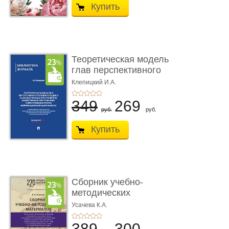
Купить
Теоретическая модель
глав перспективного
УК о ...
Клепицкий И.А.
349
269
руб.
руб.
Купить
Сборник учебно-
методических
материалов по кур ...
Усачева К.А.
389
300