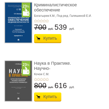
Криминалистическое
обеспечение
медиабезопас� ...
Богатырев К.М.,
Под ред. Галяшиной Е.И.
700
539
руб.
руб.
Купить
Наука в Практике.
Научно-
консультационные (пра
Кочои С.М.
...
800
616
руб.
руб.
Купить