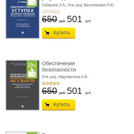
требования ...
Габараев Э.А.,
Отв. ред. Василевская Л.Ю.,
вступ. сл. Каретина М.Г.
650
501
руб.
руб.
Купить
Обеспечение
безопасности
функционирования уг
Отв. ред. Абдулвалиев А.Ф.
...
650
501
руб.
руб.
Купить