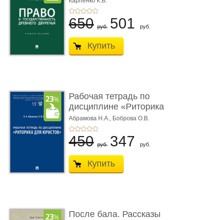
Карпенко К.В.
...
650
501
руб.
руб.
Купить
Рабочая тетрадь по
дисциплине «Риторика
для ю� ...
Абрамова Н.А.,
Боброва О.В.
450
347
руб.
руб.
Купить
После бала. Рассказы