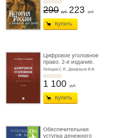
290
223
руб.
руб.
Купить
Цифровое уголовное
право. 2-е издание.
Монограф ...
Лебедев С.Я.,
Джафарли В.Ф.
1 100
руб.
Купить
Обеспечительная
уступка денежного