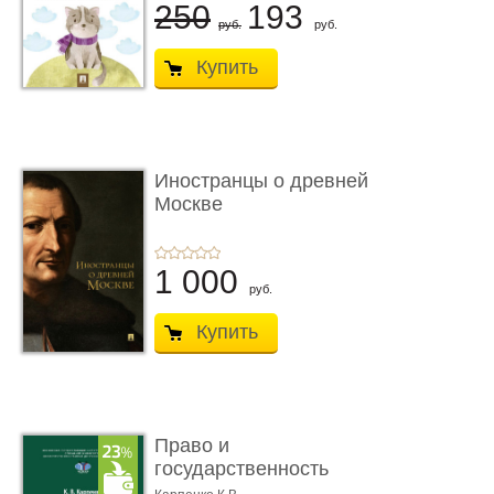
250
193
руб.
руб.
Купить
Иностранцы о древней
Москве
1 000
руб.
Купить
Право и
государственность
Древнего Двуречья. �