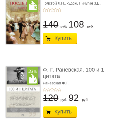
Толстой Л.Н.,
худож. Пичугин З.Е.,
худож. Лебедев А.И.,
худож. Лансере Е.Е.
140
108
руб.
руб.
Купить
Ф. Г. Раневская. 100 и 1
цитата
Раневская Ф.Г.
120
92
руб.
руб.
Купить