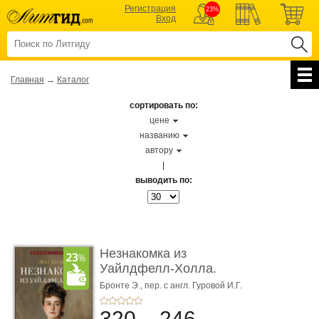
Регистрация
23%
Вход
Главная
→
Каталог
сортировать по:
цене
названию
автору
|
выводить по:
Незнакомка из
Уайлдфелл-Холла.
Роман (Серия «Р� ...
Бронте Э.,
пер. с англ. Гуровой И.Г.
320
246