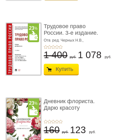
Трудовое право
России. 3-е издание.
Учебник для ...
Отв. ред. Черных Н.В.,
Шестерякова И.В.
1 400
1 078
руб.
руб.
Купить
Дневник флориста.
Дарю красоту
160
123
руб.
руб.