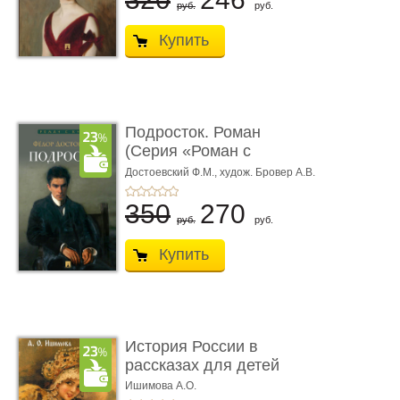
руб.
руб.
Купить
Подросток. Роман
(Серия «Роман с
книгой»)
Достоевский Ф.М.,
худож. Бровер А.В.
350
270
руб.
руб.
Купить
История России в
рассказах для детей
Ишимова А.О.