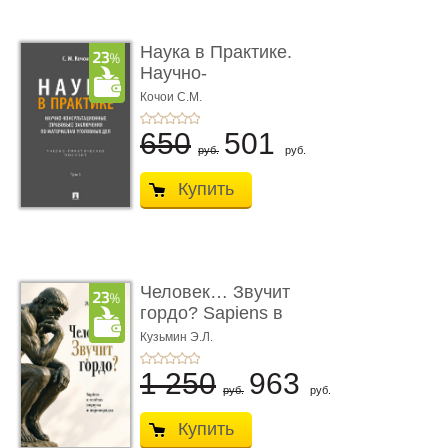
Наука в Практике.
Научно-
консультационные (пра
Кочои С.М.
...
650
501
руб.
руб.
Купить
Человек… Звучит
гордо? Sapiens в
тенётах социума � ...
Кузьмин Э.Л.
1 250
963
руб.
руб.
Купить