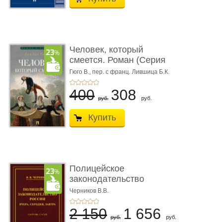
Человек, который
смеется. Роман (Серия
«Роман с ...
Гюго В.,
пер. с франц. Лившица Б.К.
400
308
руб.
руб.
Купить
Полицейское
законодательство
России: вчера, с� ...
Черников В.В.
2 150
1 656
руб.
руб.