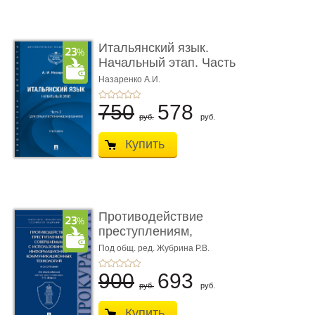
Итальянский язык.
Начальный этап. Часть
2. Учеб� ...
Назаренко А.И.
750
578
руб.
руб.
Купить
Противодействие
преступлениям,
совершаемым с ...
Под общ. ред. Жубрина Р.В.
900
693
руб.
руб.
Купить