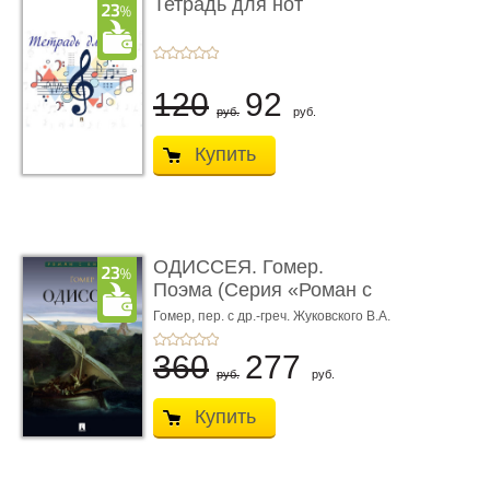
Тетрадь для нот
120
92
руб.
руб.
Купить
ОДИССЕЯ. Гомер.
Поэма (Серия «Роман с
книгой»)
Гомер,
пер. с др.-греч. Жуковского В.А.
360
277
руб.
руб.
Купить