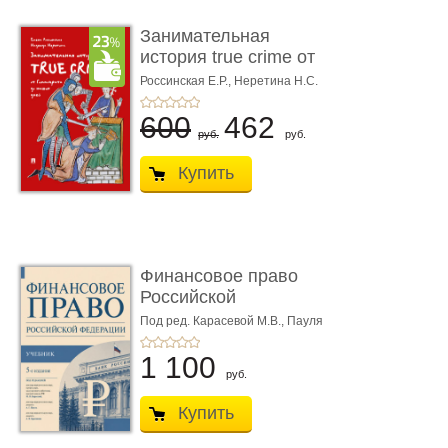
Занимательная
история true crime от
Гиппократа до � ...
Россинская Е.Р.,
Неретина Н.С.
600
462
руб.
руб.
Купить
Финансовое право
Российской
Федерации. 5-е изд�
Под ред. Карасевой М.В., Пауля
А.Г., Красюкова А.В.
...
1 100
руб.
Купить