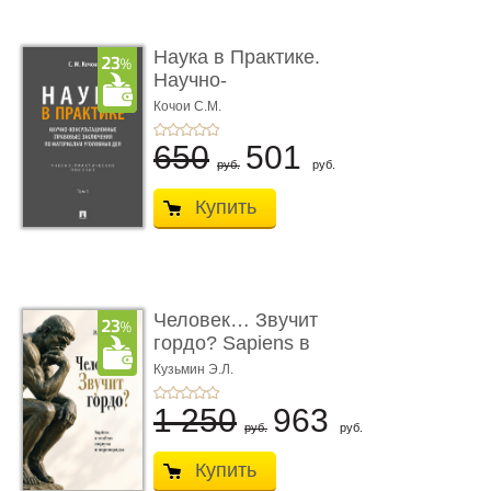
Наука в Практике.
Научно-
консультационные (пра
Кочои С.М.
...
650
501
руб.
руб.
Купить
Человек… Звучит
гордо? Sapiens в
тенётах социума � ...
Кузьмин Э.Л.
1 250
963
руб.
руб.
Купить