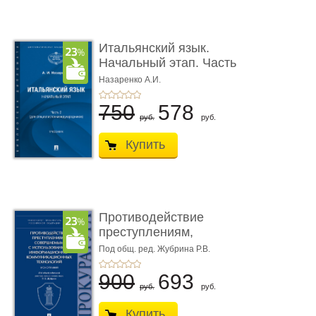
Итальянский язык.
Начальный этап. Часть
2. Учеб� ...
Назаренко А.И.
750
578
руб.
руб.
Купить
Противодействие
преступлениям,
совершаемым с ...
Под общ. ред. Жубрина Р.В.
900
693
руб.
руб.
Купить