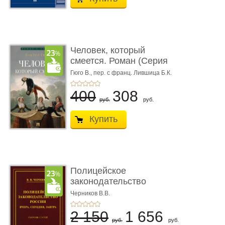
Человек, который
смеется. Роман (Серия
«Роман с ...
Гюго В.,
пер. с франц. Лившица Б.К.
400
308
руб.
руб.
Купить
Полицейское
законодательство
России: вчера, с� ...
Черников В.В.
2 150
1 656
руб.
руб.