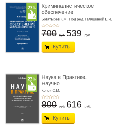
Криминалистическое
обеспечение
медиабезопас� ...
Богатырев К.М.,
Под ред. Галяшиной Е.И.
700
539
руб.
руб.
Купить
Наука в Практике.
Научно-
консультационные (пра
Кочои С.М.
...
800
616
руб.
руб.
Купить