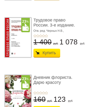
Трудовое право
России. 3-е издание.
Учебник для ...
Отв. ред. Черных Н.В.,
Шестерякова И.В.
1 400
1 078
руб.
руб.
Купить
Дневник флориста.
Дарю красоту
160
123
руб.
руб.