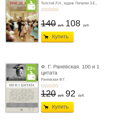
Толстой Л.Н.,
худож. Пичугин З.Е.,
худож. Лебедев А.И.,
худож. Лансере Е.Е.
140
108
руб.
руб.
Купить
Ф. Г. Раневская. 100 и 1
цитата
Раневская Ф.Г.
120
92
руб.
руб.
Купить