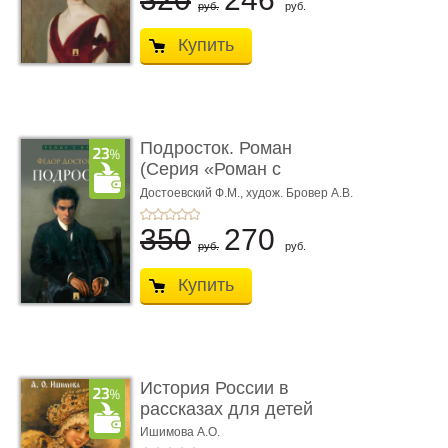
руб.
руб.
Купить
Подросток. Роман
(Серия «Роман с
книгой»)
Достоевский Ф.М.,
худож. Бровер А.В.
350
270
руб.
руб.
Купить
История России в
рассказах для детей
Ишимова А.О.