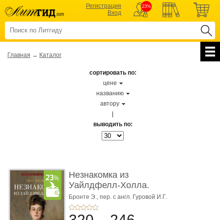
Регистрация
23%
Вход
Главная
→
Каталог
сортировать по:
цене
названию
автору
|
выводить по:
Незнакомка из
Уайлдфелл-Холла.
Роман (Серия «Р� ...
Бронте Э.,
пер. с англ. Гуровой И.Г.
320
246