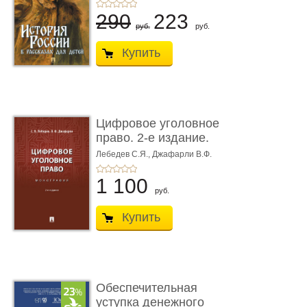
290
223
руб.
руб.
Купить
Цифровое уголовное
право. 2-е издание.
Монограф ...
Лебедев С.Я.,
Джафарли В.Ф.
1 100
руб.
Купить
Обеспечительная
уступка денежного