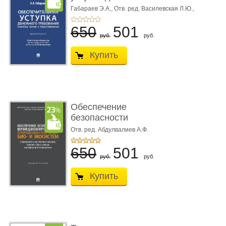
требования ...
Габараев Э.А.,
Отв. ред. Василевская Л.Ю.,
вступ. сл. Каретина М.Г.
650
501
руб.
руб.
Купить
Обеспечение
безопасности
функционирования уг
Отв. ред. Абдулвалиев А.Ф.
...
650
501
руб.
руб.
Купить