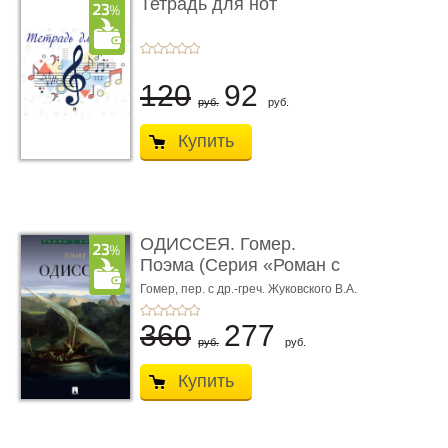
Тетрадь для нот
120
92
руб.
руб.
Купить
ОДИССЕЯ. Гомер.
Поэма (Серия «Роман с
книгой»)
Гомер,
пер. с др.-греч. Жуковского В.А.
360
277
руб.
руб.
Купить