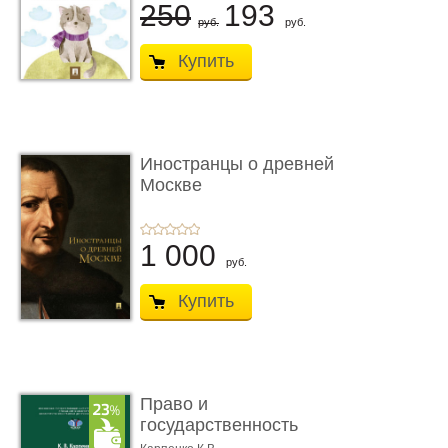
250
193
руб.
руб.
Купить
Иностранцы о древней
Москве
1 000
руб.
Купить
Право и
государственность
Древнего Двуречья. �