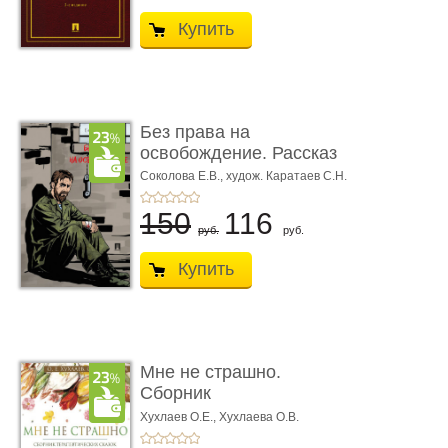
Купить
Без права на
освобождение. Рассказ
Соколова Е.В.,
худож. Каратаев С.Н.
150
116
руб.
руб.
Купить
Мне не страшно.
Сборник
терапевтических
Хухлаев О.Е., Хухлаева О.В.
сказо� ...