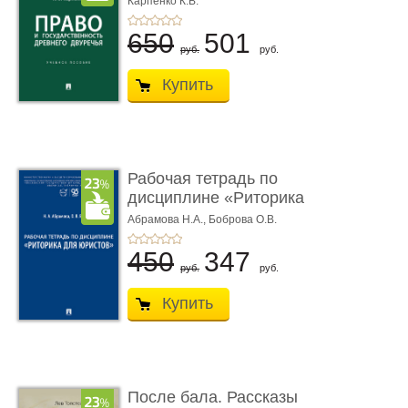
Карпенко К.В.
...
650
501
руб.
руб.
Купить
Рабочая тетрадь по
дисциплине «Риторика
для ю� ...
Абрамова Н.А.,
Боброва О.В.
450
347
руб.
руб.
Купить
После бала. Рассказы