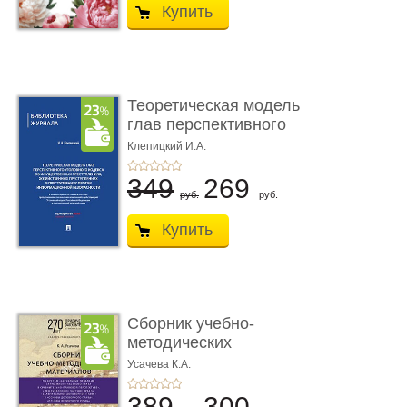
Купить
Теоретическая модель
глав перспективного
УК о ...
Клепицкий И.А.
349
269
руб.
руб.
Купить
Сборник учебно-
методических
материалов по кур ...
Усачева К.А.
389
300