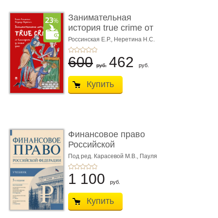
Занимательная
история true crime от
Гиппократа до � ...
Россинская Е.Р.,
Неретина Н.С.
600
462
руб.
руб.
Купить
Финансовое право
Российской
Федерации. 5-е изд�
Под ред. Карасевой М.В., Пауля
А.Г., Красюкова А.В.
...
1 100
руб.
Купить