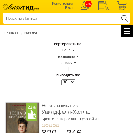
Регистрация
23%
Вход
Главная
→
Каталог
сортировать по:
цене
названию
автору
|
выводить по:
Незнакомка из
Уайлдфелл-Холла.
Роман (Серия «Р� ...
Бронте Э.,
пер. с англ. Гуровой И.Г.
320
246