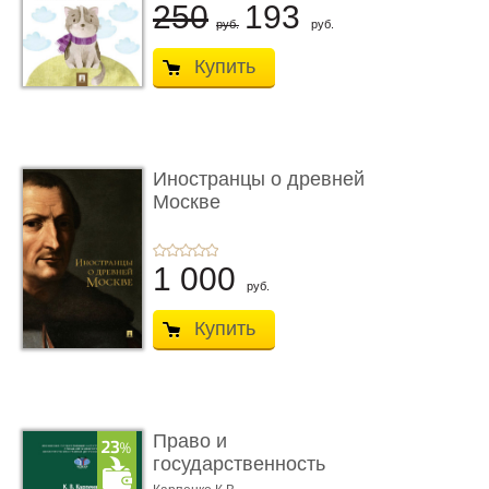
250
193
руб.
руб.
Купить
Иностранцы о древней
Москве
1 000
руб.
Купить
Право и
государственность
Древнего Двуречья. �