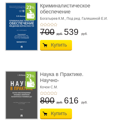
Криминалистическое
обеспечение
медиабезопас� ...
Богатырев К.М.,
Под ред. Галяшиной Е.И.
700
539
руб.
руб.
Купить
Наука в Практике.
Научно-
консультационные (пра
Кочои С.М.
...
800
616
руб.
руб.
Купить