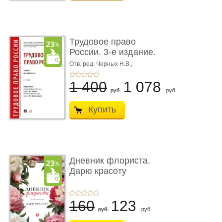
Трудовое право
России. 3-е издание.
Учебник для ...
Отв. ред. Черных Н.В.,
Шестерякова И.В.
1 400
1 078
руб.
руб.
Купить
Дневник флориста.
Дарю красоту
160
123
руб.
руб.