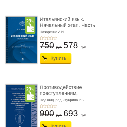
Итальянский язык.
Начальный этап. Часть
2. Учеб� ...
Назаренко А.И.
750
578
руб.
руб.
Купить
Противодействие
преступлениям,
совершаемым с ...
Под общ. ред. Жубрина Р.В.
900
693
руб.
руб.
Купить