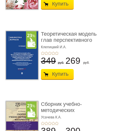
Купить
Теоретическая модель
глав перспективного
УК о ...
Клепицкий И.А.
349
269
руб.
руб.
Купить
Сборник учебно-
методических
материалов по кур ...
Усачева К.А.
389
300