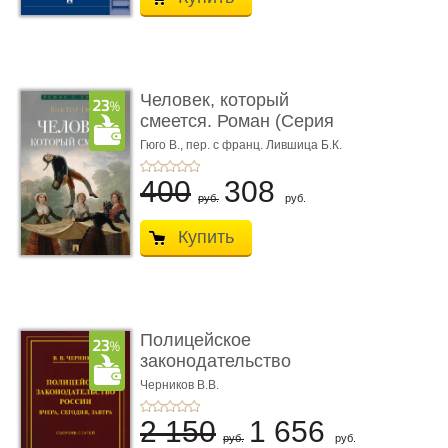
Человек, который
смеется. Роман (Серия
«Роман с ...
Гюго В.,
пер. с франц. Лившица Б.К.
400
308
руб.
руб.
Купить
Полицейское
законодательство
России: вчера, с� ...
Черников В.В.
2 150
1 656
руб.
руб.