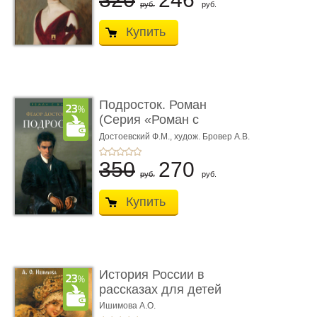
руб.
руб.
Купить
Подросток. Роман
(Серия «Роман с
книгой»)
Достоевский Ф.М.,
худож. Бровер А.В.
350
270
руб.
руб.
Купить
История России в
рассказах для детей
Ишимова А.О.