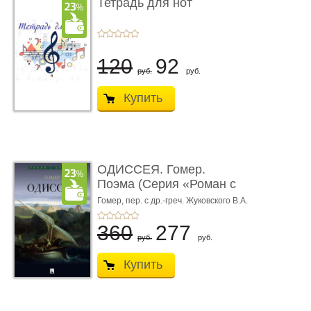
Тетрадь для нот
120
92
руб.
руб.
Купить
ОДИССЕЯ. Гомер.
Поэма (Серия «Роман с
книгой»)
Гомер,
пер. с др.-греч. Жуковского В.А.
360
277
руб.
руб.
Купить