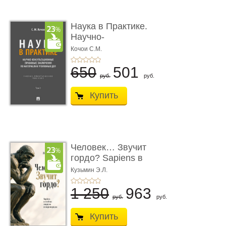
Наука в Практике.
Научно-
консультационные (пра
Кочои С.М.
...
650
501
руб.
руб.
Купить
Человек… Звучит
гордо? Sapiens в
тенётах социума � ...
Кузьмин Э.Л.
1 250
963
руб.
руб.
Купить