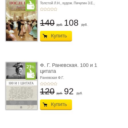
Толстой Л.Н.,
худож. Пичугин З.Е.,
худож. Лебедев А.И.,
худож. Лансере Е.Е.
140
108
руб.
руб.
Купить
Ф. Г. Раневская. 100 и 1
цитата
Раневская Ф.Г.
120
92
руб.
руб.
Купить