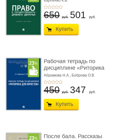
Карпенко К.В.
...
650
501
руб.
руб.
Купить
Рабочая тетрадь по
дисциплине «Риторика
для ю� ...
Абрамова Н.А.,
Боброва О.В.
450
347
руб.
руб.
Купить
После бала. Рассказы