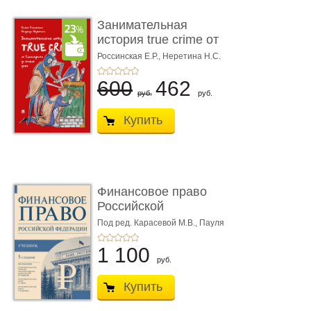
Занимательная
история true crime от
Гиппократа до � ...
Россинская Е.Р.,
Неретина Н.С.
600
462
руб.
руб.
Купить
Финансовое право
Российской
Федерации. 5-е изд�
Под ред. Карасевой М.В., Пауля
А.Г., Красюкова А.В.
...
1 100
руб.
Купить