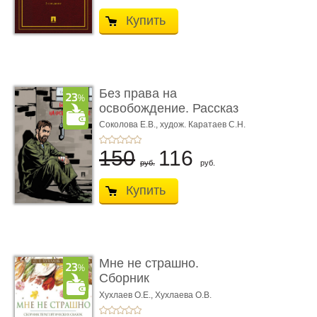
Купить
Без права на
освобождение. Рассказ
Соколова Е.В.,
худож. Каратаев С.Н.
150
116
руб.
руб.
Купить
Мне не страшно.
Сборник
терапевтических
Хухлаев О.Е., Хухлаева О.В.
сказо� ...