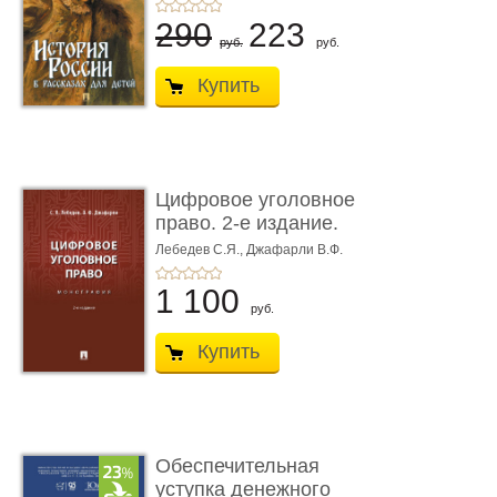
290
223
руб.
руб.
Купить
Цифровое уголовное
право. 2-е издание.
Монограф ...
Лебедев С.Я.,
Джафарли В.Ф.
1 100
руб.
Купить
Обеспечительная
уступка денежного