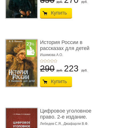
руб.
руб.
Купить
История России в
рассказах для детей
Ишимова А.О.
290
223
руб.
руб.
Купить
Цифровое уголовное
право. 2-е издание.
Монограф ...
Лебедев С.Я.,
Джафарли В.Ф.