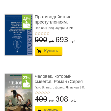
Противодействие
преступлениям,
совершаемым с ...
Под общ. ред. Жубрина Р.В.
900
693
руб.
руб.
Купить
Человек, который
смеется. Роман (Серия
«Роман с ...
Гюго В.,
пер. с франц. Лившица Б.К.
400
308
руб.
руб.
Купить