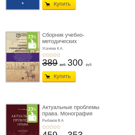
Купить
Сборник учебно-
методических
материалов по кур ...
Усачева К.А.
389
300
руб.
руб.
Купить
Актуальные проблемы
права. Монография
Рыбаков В.А.
459
353