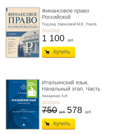
Финансовое право
Российской
Федерации. 5-е изд�
Под ред. Карасевой М.В., Пауля
А.Г., Красюкова А.В.
...
1 100
руб.
Купить
Итальянский язык.
Начальный этап. Часть
2. Учеб� ...
Назаренко А.И.
750
578
руб.
руб.
Купить