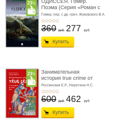
ОДИССЕЯ. Гомер.
Поэма (Серия «Роман с
книгой»)
Гомер,
пер. с др.-греч. Жуковского В.А.
360
277
руб.
руб.
Купить
Занимательная
история true crime от
Гиппократа до � ...
Россинская Е.Р.,
Неретина Н.С.
600
462
руб.
руб.
Купить