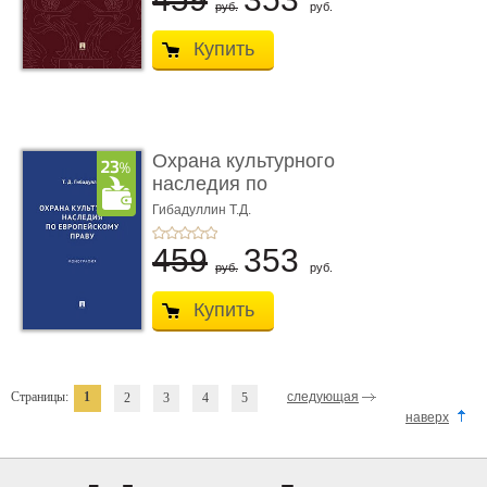
руб.
руб.
Купить
Охрана культурного
наследия по
европейскому п ...
Гибадуллин Т.Д.
459
353
руб.
руб.
Купить
Страницы:
1
следующая
2
3
4
5
наверх