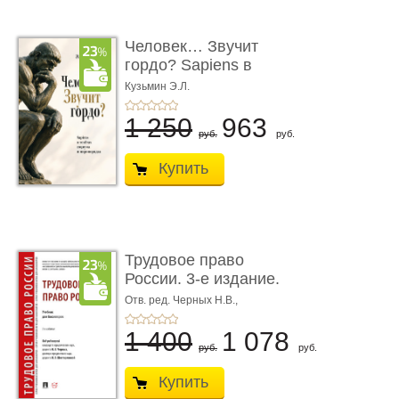
Человек… Звучит
гордо? Sapiens в
тенётах социума � ...
Кузьмин Э.Л.
1 250
963
руб.
руб.
Купить
Трудовое право
России. 3-е издание.
Учебник для ...
Отв. ред. Черных Н.В.,
Шестерякова И.В.
1 400
1 078
руб.
руб.
Купить