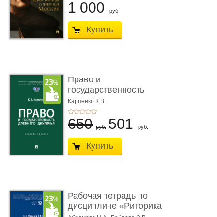
1 000
руб.
Купить
Право и
государственность
Древнего Двуречья. �
Карпенко К.В.
...
650
501
руб.
руб.
Купить
Рабочая тетрадь по
дисциплине «Риторика
для ю� ...