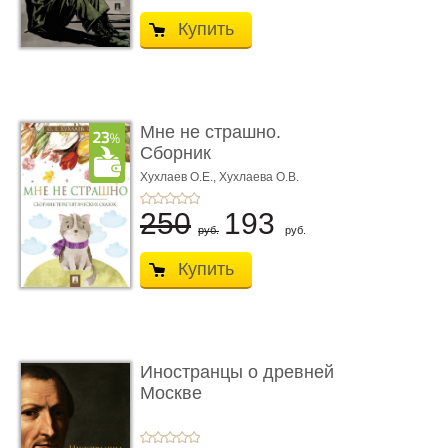
Купить
Мне не страшно.
Сборник
терапевтических
Хухлаев О.Е., Хухлаева О.В.
сказо� ...
250
193
руб.
руб.
Купить
Иностранцы о древней
Москве