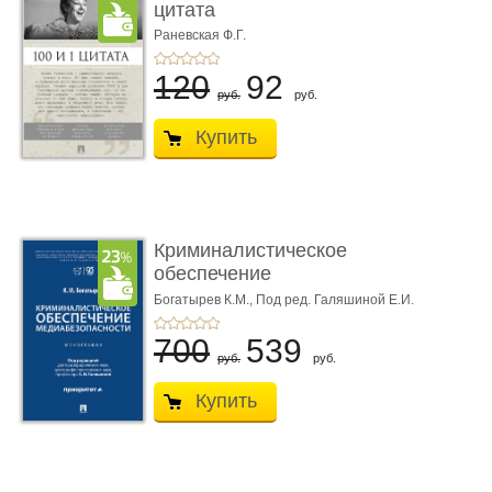
цитата
Раневская Ф.Г.
120
92
руб.
руб.
Купить
Криминалистическое
обеспечение
медиабезопас� ...
Богатырев К.М.,
Под ред. Галяшиной Е.И.
700
539
руб.
руб.
Купить