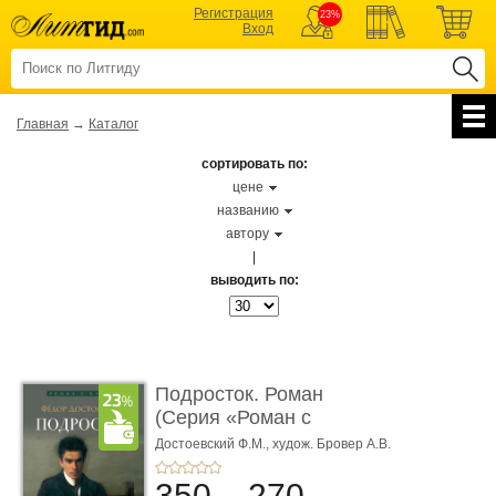
Регистрация
23%
Вход
Главная
→
Каталог
сортировать по:
цене
названию
автору
|
выводить по:
Подросток. Роман
(Серия «Роман с
книгой»)
Достоевский Ф.М.,
худож. Бровер А.В.
350
270