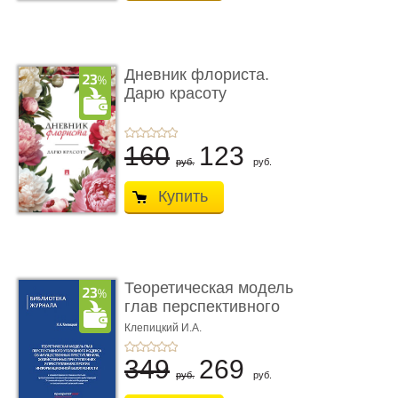
Дневник флориста.
Дарю красоту
160
123
руб.
руб.
Купить
Теоретическая модель
глав перспективного
УК о ...
Клепицкий И.А.
349
269
руб.
руб.