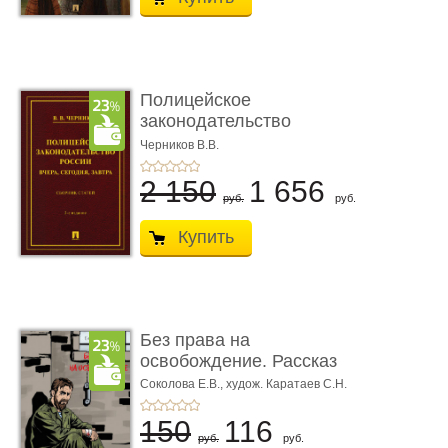
Полицейское
законодательство
России: вчера, с� ...
Черников В.В.
2 150
1 656
руб.
руб.
Купить
Без права на
освобождение. Рассказ
Соколова Е.В.,
худож. Каратаев С.Н.
150
116
руб.
руб.