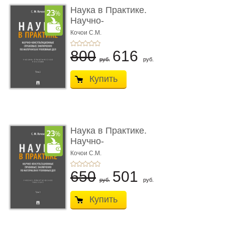
Наука в Практике.
Научно-
консультационные (пра
Кочои С.М.
...
800
616
руб.
руб.
Купить
Наука в Практике.
Научно-
консультационные (пра
Кочои С.М.
...
650
501
руб.
руб.
Купить