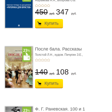
Абрамова Н.А.,
Боброва О.В.
450
347
руб.
руб.
Купить
После бала. Рассказы
Толстой Л.Н.,
худож. Пичугин З.Е.,
худож. Лебедев А.И.,
худож. Лансере Е.Е.
140
108
руб.
руб.
Купить
Ф. Г. Раневская. 100 и 1