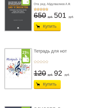
функционирования уг
Отв. ред. Абдулвалиев А.Ф.
...
650
501
руб.
руб.
Купить
Тетрадь для нот
120
92
руб.
руб.
Купить