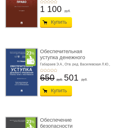
1 100
руб.
Купить
Обеспечительная
уступка денежного
требования ...
Габараев Э.А.,
Отв. ред. Василевская Л.Ю.,
вступ. сл. Каретина М.Г.
650
501
руб.
руб.
Купить
Обеспечение
безопасности