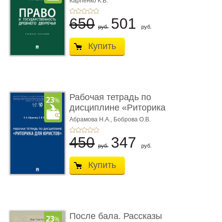
Карпенко К.В.
...
650
501
руб.
руб.
Купить
Рабочая тетрадь по
дисциплине «Риторика
для ю� ...
Абрамова Н.А.,
Боброва О.В.
450
347
руб.
руб.
Купить
После бала. Рассказы