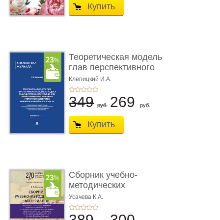
Купить
Теоретическая модель
глав перспективного
УК о ...
Клепицкий И.А.
349
269
руб.
руб.
Купить
Сборник учебно-
методических
материалов по кур ...
Усачева К.А.
389
300