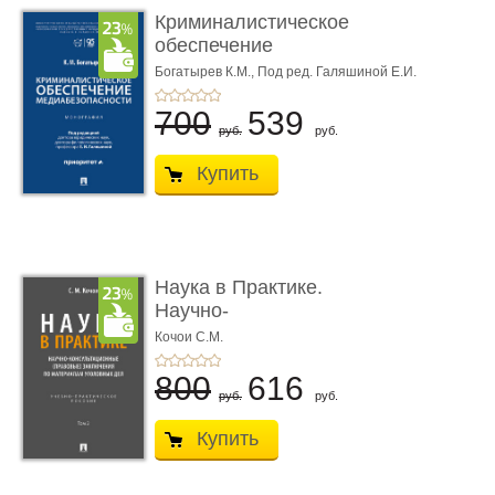
Криминалистическое
обеспечение
медиабезопас� ...
Богатырев К.М.,
Под ред. Галяшиной Е.И.
700
539
руб.
руб.
Купить
Наука в Практике.
Научно-
консультационные (пра
Кочои С.М.
...
800
616
руб.
руб.
Купить