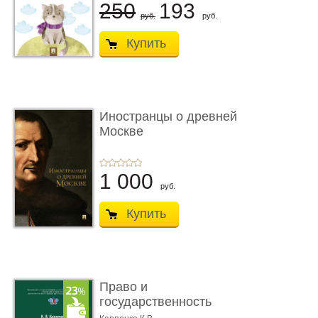
250
193
руб.
руб.
Купить
Иностранцы о древней
Москве
1 000
руб.
Купить
Право и
государственность
Древнего Двуречья. �