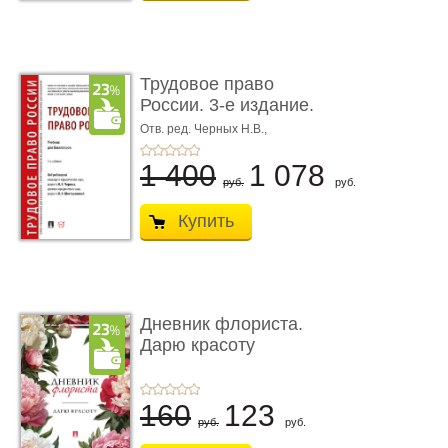
Трудовое право
России. 3-е издание.
Учебник для ...
Отв. ред. Черных Н.В.,
Шестерякова И.В.
1 400
1 078
руб.
руб.
Купить
Дневник флориста.
Дарю красоту
160
123
руб.
руб.