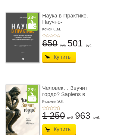
Наука в Практике.
Научно-
консультационные (пра
Кочои С.М.
...
650
501
руб.
руб.
Купить
Человек… Звучит
гордо? Sapiens в
тенётах социума � ...
Кузьмин Э.Л.
1 250
963
руб.
руб.
Купить