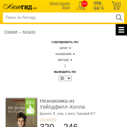
Регистрация
23%
Вход
Главная
→
Каталог
сортировать по:
цене
названию
автору
|
выводить по:
Незнакомка из
Уайлдфелл-Холла.
Роман (Серия «Р� ...
Бронте Э.,
пер. с англ. Гуровой И.Г.
320
246