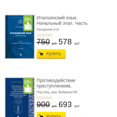
Итальянский язык.
Начальный этап. Часть
2. Учеб� ...
Назаренко А.И.
750
578
руб.
руб.
Купить
Противодействие
преступлениям,
совершаемым с ...
Под общ. ред. Жубрина Р.В.
900
693
руб.
руб.
Купить