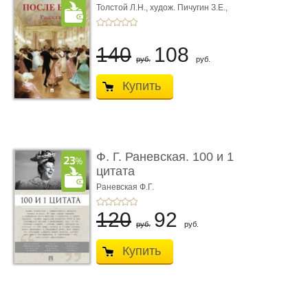
Толстой Л.Н.,
худож. Пичугин З.Е.,
худож. Лебедев А.И.,
худож. Лансере Е.Е.
140
108
руб.
руб.
Купить
Ф. Г. Раневская. 100 и 1
цитата
Раневская Ф.Г.
120
92
руб.
руб.
Купить