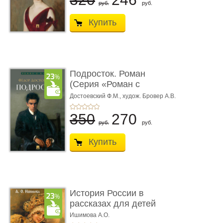
руб.
руб.
Купить
Подросток. Роман
(Серия «Роман с
книгой»)
Достоевский Ф.М.,
худож. Бровер А.В.
350
270
руб.
руб.
Купить
История России в
рассказах для детей
Ишимова А.О.