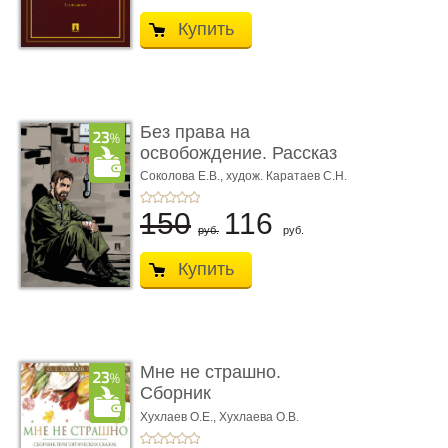
Купить
Без права на
освобождение. Рассказ
Соколова Е.В.,
худож. Каратаев С.Н.
150
116
руб.
руб.
Купить
Мне не страшно.
Сборник
терапевтических
Хухлаев О.Е., Хухлаева О.В.
сказо� ...