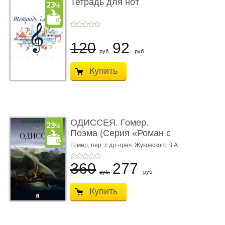
Тетрадь для нот
120
92
руб.
руб.
Купить
ОДИССЕЯ. Гомер.
Поэма (Серия «Роман с
книгой»)
Гомер,
пер. с др.-греч. Жуковского В.А.
360
277
руб.
руб.
Купить