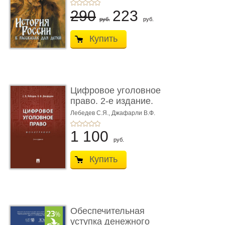
290
223
руб.
руб.
Купить
Цифровое уголовное
право. 2-е издание.
Монограф ...
Лебедев С.Я.,
Джафарли В.Ф.
1 100
руб.
Купить
Обеспечительная
уступка денежного