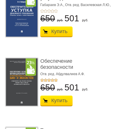
требования ...
Габараев Э.А.,
Отв. ред. Василевская Л.Ю.,
вступ. сл. Каретина М.Г.
650
501
руб.
руб.
Купить
Обеспечение
безопасности
функционирования уг
Отв. ред. Абдулвалиев А.Ф.
...
650
501
руб.
руб.
Купить