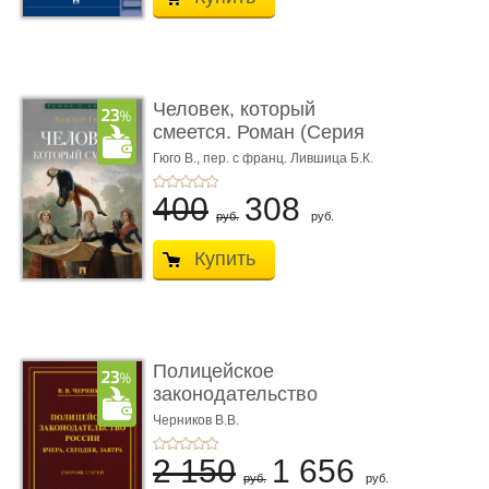
Человек, который
смеется. Роман (Серия
«Роман с ...
Гюго В.,
пер. с франц. Лившица Б.К.
400
308
руб.
руб.
Купить
Полицейское
законодательство
России: вчера, с� ...
Черников В.В.
2 150
1 656
руб.
руб.