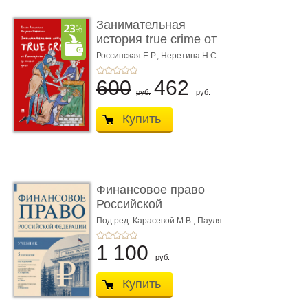
Занимательная
история true crime от
Гиппократа до � ...
Россинская Е.Р.,
Неретина Н.С.
600
462
руб.
руб.
Купить
Финансовое право
Российской
Федерации. 5-е изд�
Под ред. Карасевой М.В., Пауля
А.Г., Красюкова А.В.
...
1 100
руб.
Купить