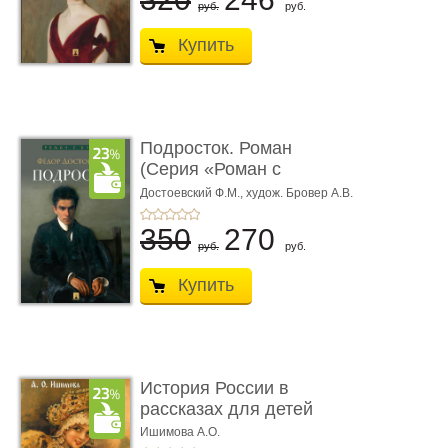
руб.
руб.
Купить
Подросток. Роман
(Серия «Роман с
книгой»)
Достоевский Ф.М.,
худож. Бровер А.В.
350
270
руб.
руб.
Купить
История России в
рассказах для детей
Ишимова А.О.