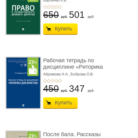
Карпенко К.В.
...
650
501
руб.
руб.
Купить
Рабочая тетрадь по
дисциплине «Риторика
для ю� ...
Абрамова Н.А.,
Боброва О.В.
450
347
руб.
руб.
Купить
После бала. Рассказы