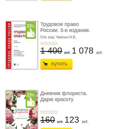
Трудовое право
России. 3-е издание.
Учебник для ...
Отв. ред. Черных Н.В.,
Шестерякова И.В.
1 400
1 078
руб.
руб.
Купить
Дневник флориста.
Дарю красоту
160
123
руб.
руб.