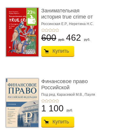
Занимательная
история true crime от
Гиппократа до � ...
Россинская Е.Р.,
Неретина Н.С.
600
462
руб.
руб.
Купить
Финансовое право
Российской
Федерации. 5-е изд�
Под ред. Карасевой М.В., Пауля
А.Г., Красюкова А.В.
...
1 100
руб.
Купить