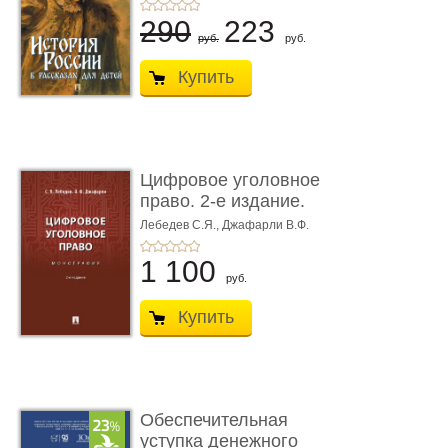
290
223
руб.
руб.
Купить
Цифровое уголовное
право. 2-е издание.
Монограф ...
Лебедев С.Я.,
Джафарли В.Ф.
1 100
руб.
Купить
Обеспечительная
уступка денежного