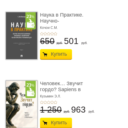
Наука в Практике.
Научно-
консультационные (пра
Кочои С.М.
...
650
501
руб.
руб.
Купить
Человек… Звучит
гордо? Sapiens в
тенётах социума � ...
Кузьмин Э.Л.
1 250
963
руб.
руб.
Купить