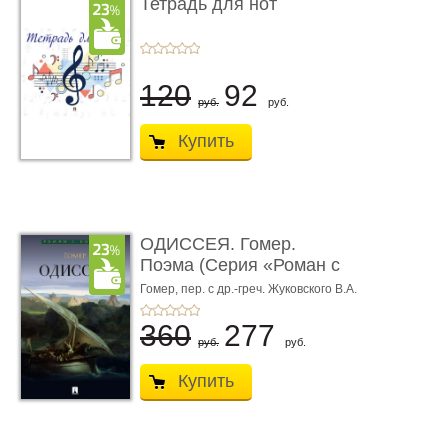
Тетрадь для нот
120
92
руб.
руб.
Купить
ОДИССЕЯ. Гомер.
Поэма (Серия «Роман с
книгой»)
Гомер,
пер. с др.-греч. Жуковского В.А.
360
277
руб.
руб.
Купить