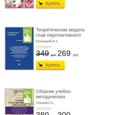
Купить
Теоретическая модель
глав перспективного
УК о ...
Клепицкий И.А.
349
269
руб.
руб.
Купить
Сборник учебно-
методических
материалов по кур ...
Усачева К.А.
389
300