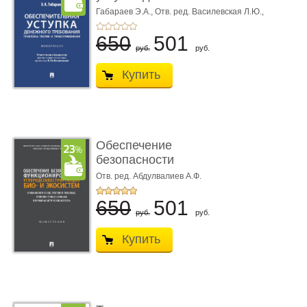
требования ...
Габараев Э.А.,
Отв. ред. Василевская Л.Ю.,
вступ. сл. Каретина М.Г.
650
501
руб.
руб.
Купить
Обеспечение
безопасности
функционирования уг
Отв. ред. Абдулвалиев А.Ф.
...
650
501
руб.
руб.
Купить