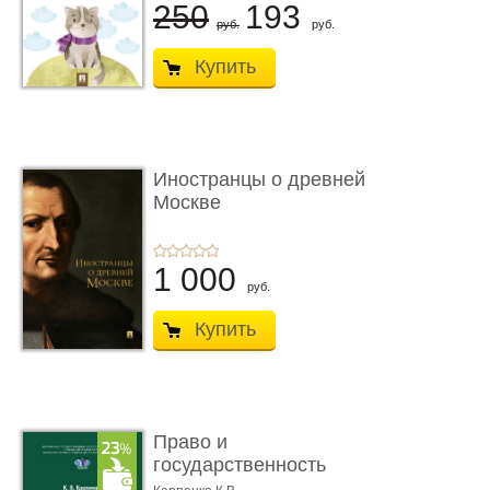
250
193
руб.
руб.
Купить
Иностранцы о древней
Москве
1 000
руб.
Купить
Право и
государственность
Древнего Двуречья. �