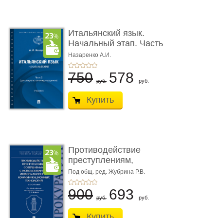
Итальянский язык.
Начальный этап. Часть
2. Учеб� ...
Назаренко А.И.
750
578
руб.
руб.
Купить
Противодействие
преступлениям,
совершаемым с ...
Под общ. ред. Жубрина Р.В.
900
693
руб.
руб.
Купить