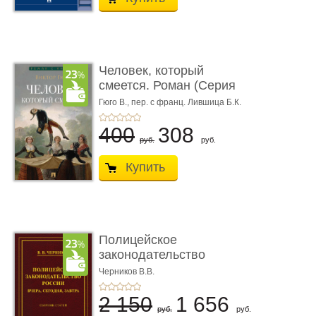
Человек, который
смеется. Роман (Серия
«Роман с ...
Гюго В.,
пер. с франц. Лившица Б.К.
400
308
руб.
руб.
Купить
Полицейское
законодательство
России: вчера, с� ...
Черников В.В.
2 150
1 656
руб.
руб.