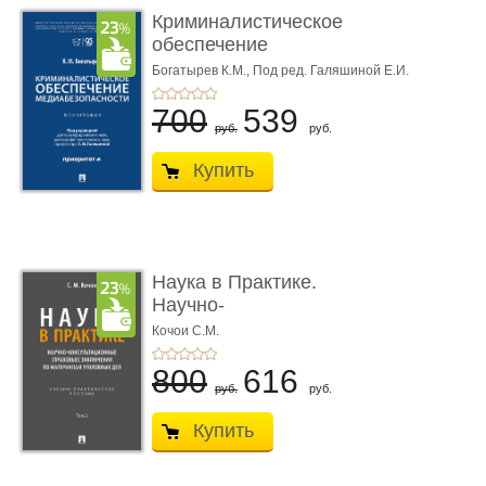
Криминалистическое
обеспечение
медиабезопас� ...
Богатырев К.М.,
Под ред. Галяшиной Е.И.
700
539
руб.
руб.
Купить
Наука в Практике.
Научно-
консультационные (пра
Кочои С.М.
...
800
616
руб.
руб.
Купить