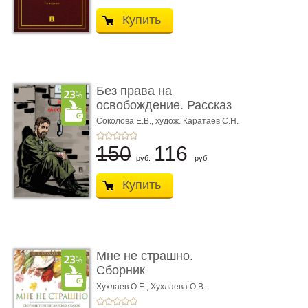
Купить
Без права на
освобождение. Рассказ
Соколова Е.В.,
худож. Каратаев С.Н.
150
116
руб.
руб.
Купить
Мне не страшно.
Сборник
терапевтических
Хухлаев О.Е., Хухлаева О.В.
сказо� ...