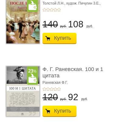
Толстой Л.Н.,
худож. Пичугин З.Е.,
худож. Лебедев А.И.,
худож. Лансере Е.Е.
140
108
руб.
руб.
Купить
Ф. Г. Раневская. 100 и 1
цитата
Раневская Ф.Г.
120
92
руб.
руб.
Купить