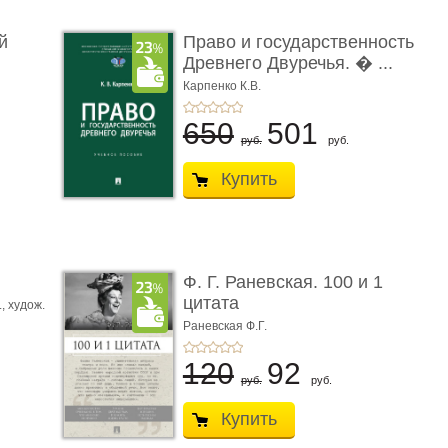
й
Право и государственность
Древнего Двуречья. � ...
Карпенко К.В.
650
501
руб.
руб.
Купить
ы
Ф. Г. Раневская. 100 и 1
цитата
.,
худож.
Е.
Раневская Ф.Г.
120
92
руб.
руб.
Купить