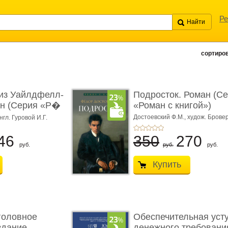
Ре
сортиров
из Уайлдфелл-
Подросток. Роман (С
ан (Серия «Р�
«Роман с книгой»)
Достоевский Ф.М.,
худож. Бровер
нгл. Гуровой И.Г.
46
350
270
руб.
руб.
руб.
Купить
головное
Обеспечительная уст
здание.
денежного требования