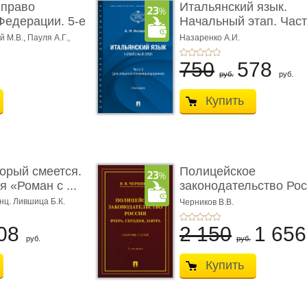
 право
Итальянский язык.
Федерации. 5-е
Начальный этап. Част
Учеб� ...
 М.В., Пауля А.Г.,
Назаренко А.И.
750
578
руб.
руб.
Купить
торый смеется.
Полицейское
 «Роман с ...
законодательство Рос
вчера, с� ...
нц. Лившица Б.К.
Черников В.В.
08
2 150
1 65
руб.
руб.
Купить