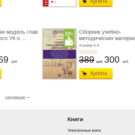
Купить
ая модель глав
Сборник учебно-
го УК о ...
методических матери
по кур ...
Усачева К.А.
69
389
300
руб.
руб.
руб.
Купить
следующая
Книги
Электронные книги