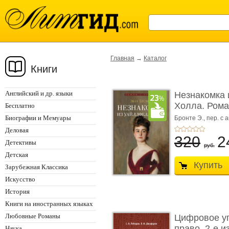
Главная
→
Каталог
Книги
Английский и др. языки
Незнакомка 
Холла. Ром
Бесплатно
...
Биографии и Мемуары
Бронте Э.,
пер. с а
Деловая
320
2
Детективы
руб.
Детская
Купить
Зарубежная Классика
Искусство
История
Книги на иностранных языках
Любовные Романы
Цифровое у
право. 2-е и
Наука