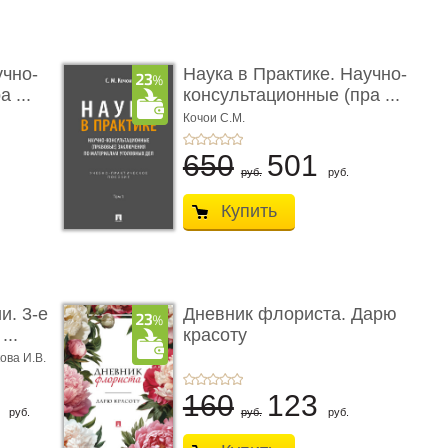
учно-
Наука в Практике. Научно-
 ...
консультационные (пра ...
Кочои С.М.
650
501
руб.
руб.
Купить
и. 3-е
Дневник флориста. Дарю
...
красоту
ова И.В.
8
160
123
руб.
руб.
руб.