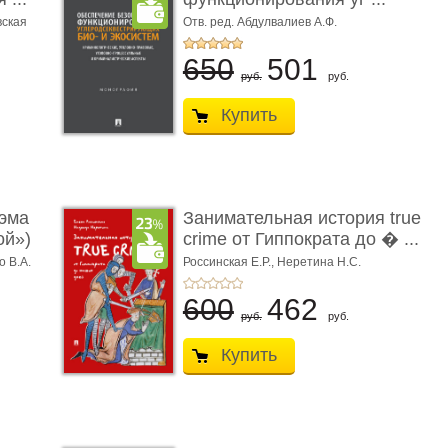
вская
Отв. ред. Абдулвалиев А.Ф.
650
501
руб.
руб.
Купить
эма
Занимательная история true
ой»)
crime от Гиппократа до � ...
о В.А.
Россинская Е.Р.,
Неретина Н.С.
600
462
руб.
руб.
Купить