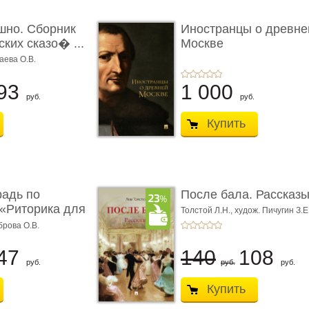
шно. Сборник
Иностранцы о древне
ких сказо� ...
Москве
аева О.В.
93
1 000
руб.
руб.
Купить
радь по
После бала. Рассказ
«Риторика для
Толстой Л.Н.,
худож. Пичугин З.Е
Лебедев А.И.,
худож. Лансере Е.
брова О.В.
47
140
108
руб.
руб.
руб.
Купить