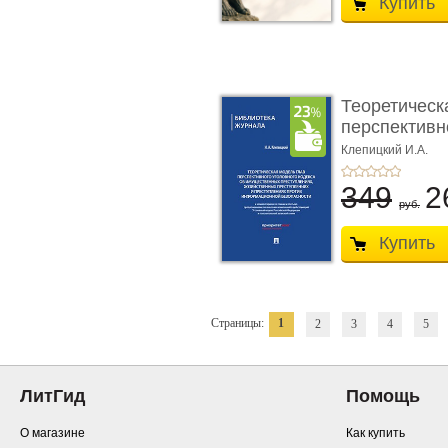
Купить
Теоретическ
перспективно
Клепицкий И.А.
349
2
руб.
Купить
Страницы:
1
2
3
4
5
ЛитГид
Помощь
О магазине
Как купить