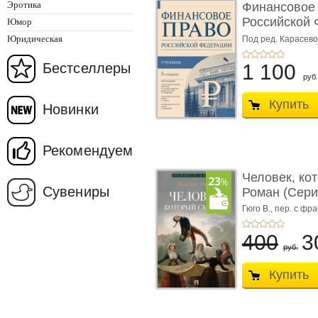
Эротика
Финансовое
Российской 
Юмор
изд� ...
Юридическая
Под ред. Карасевой
Красюкова А.В.
Бестселлеры
1 100
руб.
Купить
Новинки
Рекомендуем
Человек, ко
Сувениры
Роман (Серия
Гюго В.,
пер. с фра
400
3
руб.
Купить