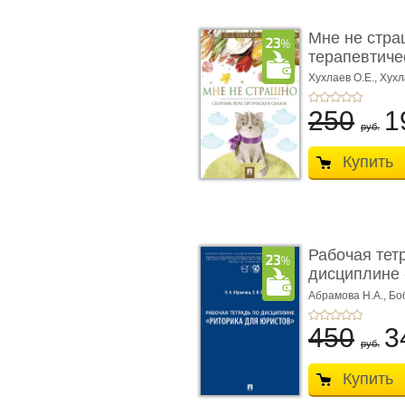
Мне не стра
терапевтичес
Хухлаев О.Е., Хухл
250
1
руб.
Купить
Рабочая тет
дисциплине 
ю� ...
Абрамова Н.А.,
Бо
450
3
руб.
Купить