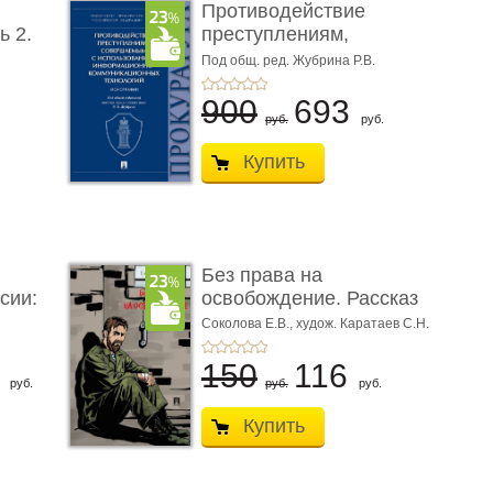
Противодействие
ь 2.
преступлениям,
совершаемым с ...
Под общ. ред. Жубрина Р.В.
900
693
руб.
руб.
Купить
Без права на
сии:
освобождение. Рассказ
Соколова Е.В.,
худож. Каратаев С.Н.
6
150
116
руб.
руб.
руб.
Купить