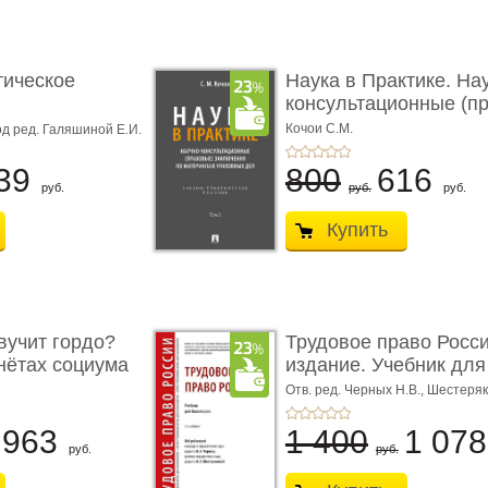
тическое
Наука в Практике. На
консультационные (пра
с� ...
Кочои С.М.
д ред. Галяшиной Е.И.
39
800
616
руб.
руб.
руб.
Купить
учит гордо?
Трудовое право Росси
енётах социума
издание. Учебник для 
Отв. ред. Черных Н.В., Шестеряк
963
1 400
1 07
руб.
руб.