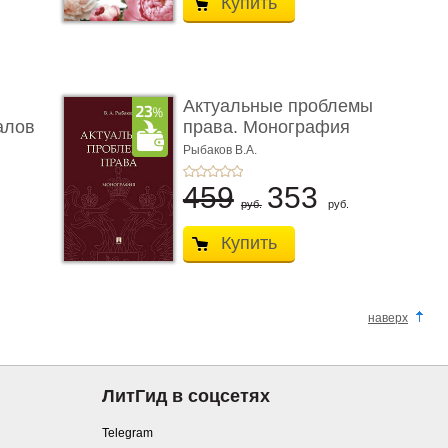
Купить
Актуальные проблемы
алов
права. Монография
Рыбаков В.А.
459
353
руб.
руб.
Купить
наверх
ЛитГид в соцсетях
Telegram