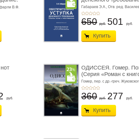
Габараев Э.А.,
Отв. ред. Василе
фарли В.Ф.
Л.Ю.,
вступ. сл. Каретина М.Г.
650
501
руб.
руб.
Купить
 нот
ОДИССЕЯ. Гомер. По
(Серия «Роман с книг
Гомер,
пер. с др.-греч. Жуковског
2
360
277
руб.
руб.
руб.
Купить