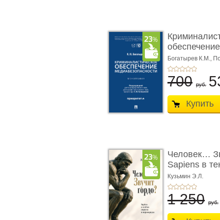
Криминалис
обеспечение
медиабезопа
Богатырев К.М.,
По
700
5
руб.
Купить
Человек… Зв
Sapiens в т
� ...
Кузьмин Э.Л.
1 250
руб.