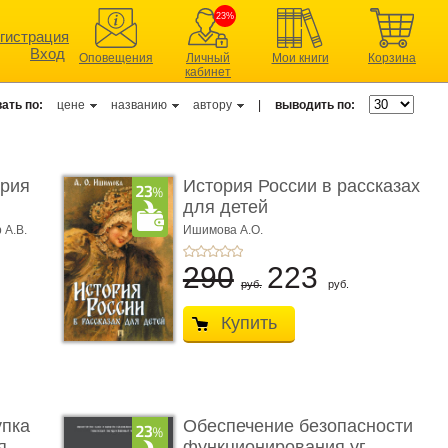
23%
гистрация
Вход
Оповещения
Личный
Мои книги
Корзина
кабинет
ать по:
цене
названию
автору
|
выводить по:
ерия
История России в рассказах
для детей
 А.В.
Ишимова А.О.
290
223
руб.
руб.
Купить
упка
Обеспечение безопасности
 ...
функционирования уг ...