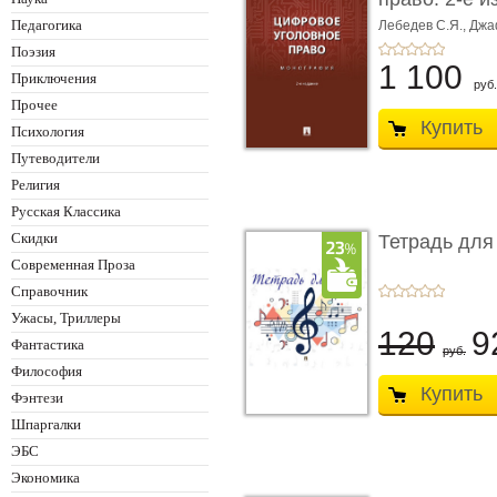
Монограф ...
Педагогика
Лебедев С.Я.,
Джа
Поэзия
1 100
Приключения
руб.
Прочее
Купить
Психология
Путеводители
Религия
Русская Классика
Скидки
Тетрадь для
Современная Проза
Справочник
Ужасы, Триллеры
120
9
Фантастика
руб.
Философия
Купить
Фэнтези
Шпаргалки
ЭБС
Экономика