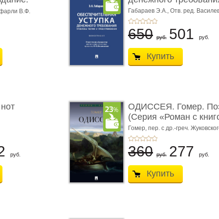
Габараев Э.А.,
Отв. ред. Василе
фарли В.Ф.
Л.Ю.,
вступ. сл. Каретина М.Г.
650
501
руб.
руб.
Купить
 нот
ОДИССЕЯ. Гомер. По
(Серия «Роман с книг
Гомер,
пер. с др.-греч. Жуковског
2
360
277
руб.
руб.
руб.
Купить