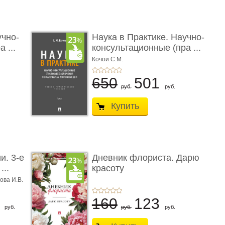
учно-
Наука в Практике. Научно-
 ...
консультационные (пра ...
Кочои С.М.
650
501
руб.
руб.
Купить
и. 3-е
Дневник флориста. Дарю
...
красоту
ова И.В.
8
160
123
руб.
руб.
руб.