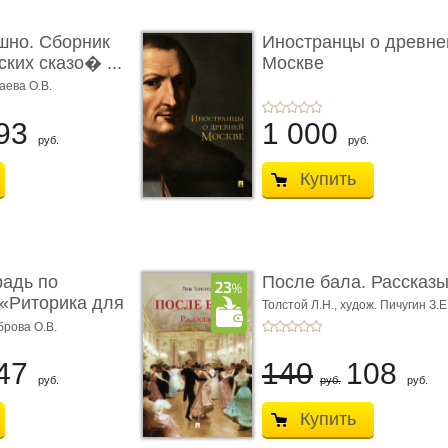
шно. Сборник
Иностранцы о древне
ких сказо� ...
Москве
аева О.В.
93
1 000
руб.
руб.
Купить
радь по
После бала. Рассказ
«Риторика для
Толстой Л.Н.,
худож. Пичугин З.Е
Лебедев А.И.,
худож. Лансере Е.
брова О.В.
47
140
108
руб.
руб.
руб.
Купить