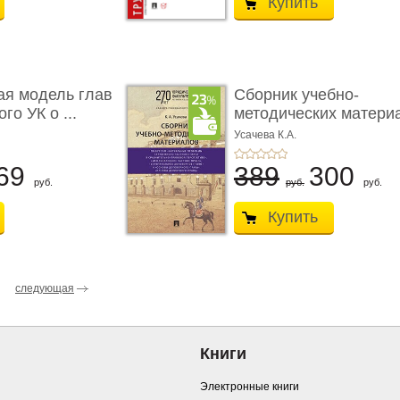
Купить
ая модель глав
Сборник учебно-
го УК о ...
методических матери
по кур ...
Усачева К.А.
69
389
300
руб.
руб.
руб.
Купить
следующая
Книги
Электронные книги