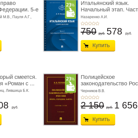
 право
Итальянский язык.
Федерации. 5-е
Начальный этап. Част
Учеб� ...
 М.В., Пауля А.Г.,
Назаренко А.И.
750
578
руб.
руб.
Купить
торый смеется.
Полицейское
 «Роман с ...
законодательство Рос
вчера, с� ...
нц. Лившица Б.К.
Черников В.В.
08
2 150
1 65
руб.
руб.
Купить