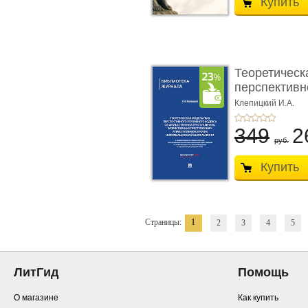
Купить
Теоретическ
перспективно
Клепицкий И.А.
349
2
руб.
Купить
Страницы:
1
2
3
4
5
ЛитГид
Помощь
О магазине
Как купить