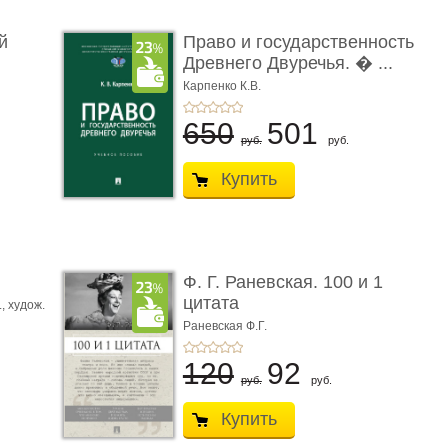
й
Право и государственность
Древнего Двуречья. � ...
Карпенко К.В.
650
501
руб.
руб.
Купить
ы
Ф. Г. Раневская. 100 и 1
цитата
.,
худож.
Е.
Раневская Ф.Г.
120
92
руб.
руб.
Купить