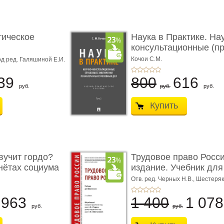
тическое
Наука в Практике. На
консультационные (пра
с� ...
Кочои С.М.
д ред. Галяшиной Е.И.
39
800
616
руб.
руб.
руб.
Купить
учит гордо?
Трудовое право Росси
енётах социума
издание. Учебник для 
Отв. ред. Черных Н.В., Шестеряк
963
1 400
1 07
руб.
руб.