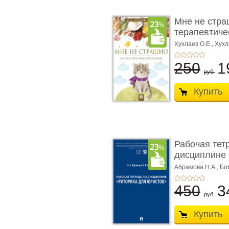
Мне не стра
терапевтичес
Хухлаев О.Е., Хухл
250
1
руб.
Купить
Рабочая тет
дисциплине 
ю� ...
Абрамова Н.А.,
Бо
450
3
руб.
Купить