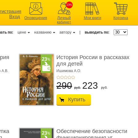
23%
гистрация
Вход
Оповещения
Личный
Мои книги
Корзина
кабинет
ать по:
цене
названию
автору
|
выводить по:
ерия
История России в рассказах
для детей
 А.В.
Ишимова А.О.
290
223
руб.
руб.
Купить
упка
Обеспечение безопасности
 ...
функционирования уг ...