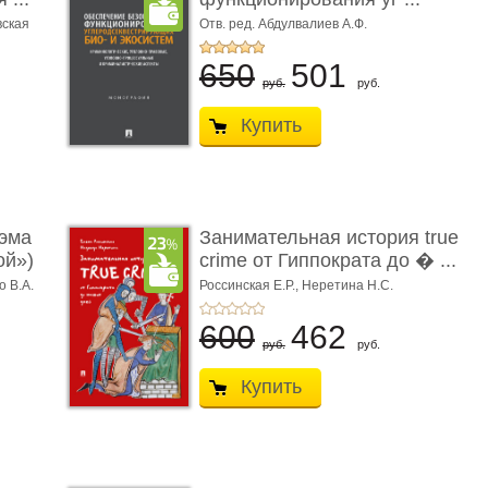
вская
Отв. ред. Абдулвалиев А.Ф.
650
501
руб.
руб.
Купить
эма
Занимательная история true
ой»)
crime от Гиппократа до � ...
о В.А.
Россинская Е.Р.,
Неретина Н.С.
600
462
руб.
руб.
Купить