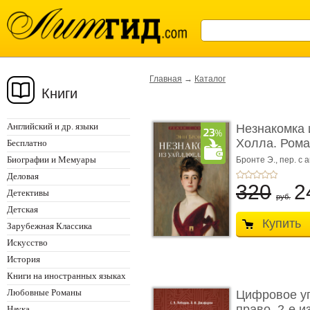
Главная
→
Каталог
Книги
Английский и др. языки
Незнакомка 
Холла. Ром
Бесплатно
...
Биографии и Мемуары
Бронте Э.,
пер. с а
Деловая
320
2
Детективы
руб.
Детская
Купить
Зарубежная Классика
Искусство
История
Книги на иностранных языках
Любовные Романы
Цифровое у
право. 2-е и
Наука