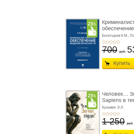
Криминалис
обеспечение
медиабезопа
Богатырев К.М.,
По
700
5
руб.
Купить
Человек… Зв
Sapiens в т
� ...
Кузьмин Э.Л.
1 250
руб.