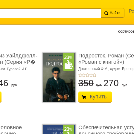
Ре
сортиров
из Уайлдфелл-
Подросток. Роман (С
ан (Серия «Р�
«Роман с книгой»)
Достоевский Ф.М.,
худож. Бровер
нгл. Гуровой И.Г.
46
350
270
руб.
руб.
руб.
Купить
головное
Обеспечительная уст
здание.
денежного требования