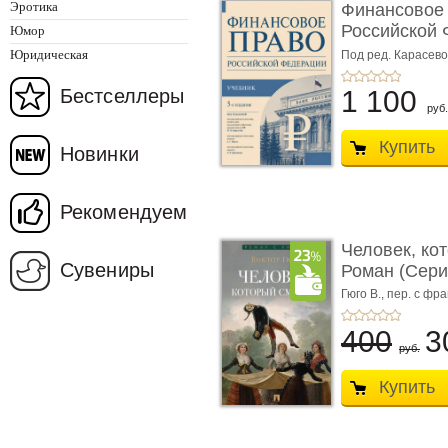
Эротика
Финансовое
Российской 
Юмор
изд� ...
Юридическая
Под ред. Карасевой
Красюкова А.В.
Бестселлеры
1 100
руб.
Купить
Новинки
Рекомендуем
Человек, ко
Сувениры
Роман (Серия
Гюго В.,
пер. с фра
400
3
руб.
Купить