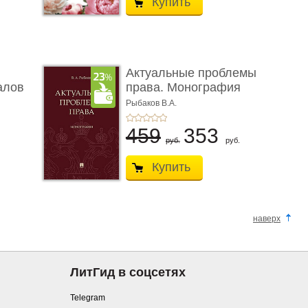
Купить
Актуальные проблемы
алов
права. Монография
Рыбаков В.А.
459
353
руб.
руб.
Купить
наверх
ЛитГид в соцсетях
Telegram