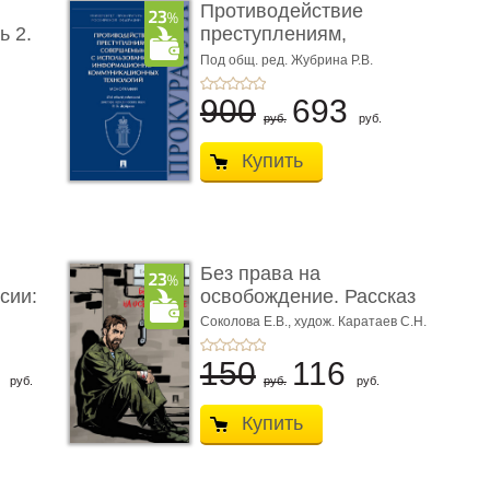
Противодействие
ь 2.
преступлениям,
совершаемым с ...
Под общ. ред. Жубрина Р.В.
900
693
руб.
руб.
Купить
Без права на
сии:
освобождение. Рассказ
Соколова Е.В.,
худож. Каратаев С.Н.
6
150
116
руб.
руб.
руб.
Купить