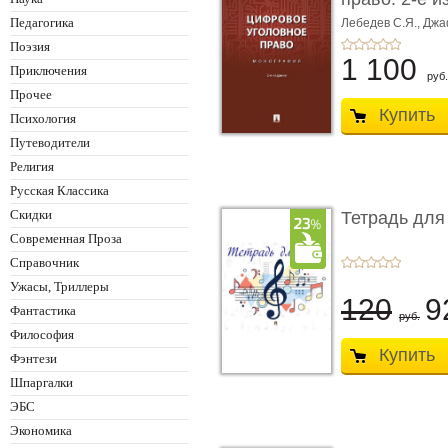
Монограф ...
Педагогика
Лебедев С.Я.,
Джа
Поэзия
1 100
Приключения
руб.
Прочее
Купить
Психология
Путеводители
Религия
Русская Классика
Скидки
Тетрадь для
Современная Проза
Справочник
Ужасы, Триллеры
120
9
Фантастика
руб.
Философия
Купить
Фэнтези
Шпаргалки
ЭБС
Экономика