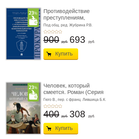
Противодействие
преступлениям,
совершаемым с ...
Под общ. ред. Жубрина Р.В.
900
693
руб.
руб.
Купить
Человек, который
смеется. Роман (Серия
«Роман с ...
Гюго В.,
пер. с франц. Лившица Б.К.
400
308
руб.
руб.
Купить