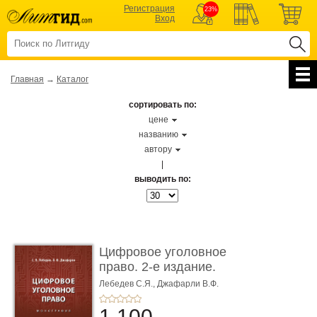
Регистрация
23%
Вход
Главная
→
Каталог
сортировать по:
цене
названию
автору
|
выводить по:
Цифровое уголовное
право. 2-е издание.
Монограф ...
Лебедев С.Я.,
Джафарли В.Ф.
1 100