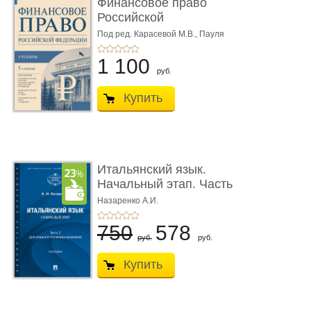
Финансовое право
Российской
Федерации. 5-е изд�
Под ред. Карасевой М.В., Пауля
А.Г., Красюкова А.В.
...
1 100
руб.
Купить
Итальянский язык.
Начальный этап. Часть
2. Учеб� ...
Назаренко А.И.
750
578
руб.
руб.
Купить