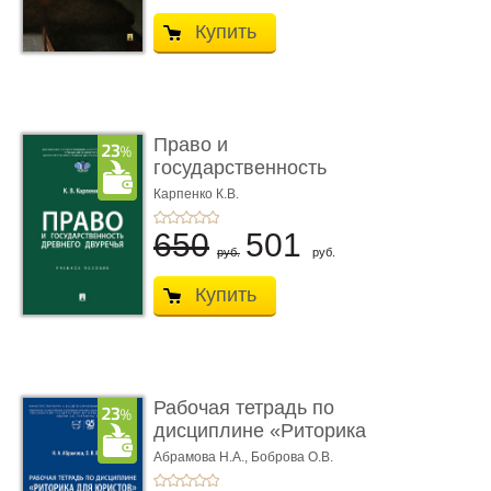
Купить
Право и
государственность
Древнего Двуречья. �
Карпенко К.В.
...
650
501
руб.
руб.
Купить
Рабочая тетрадь по
дисциплине «Риторика
для ю� ...
Абрамова Н.А.,
Боброва О.В.