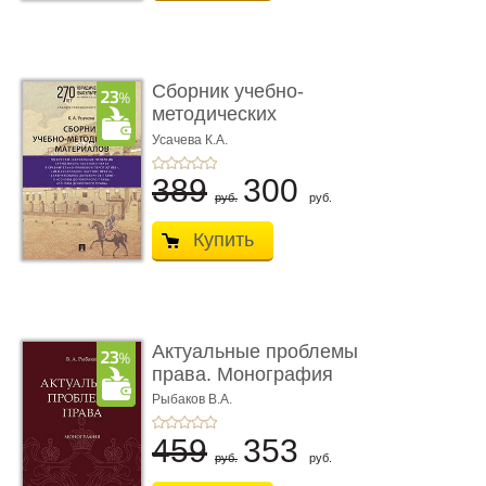
Сборник учебно-
методических
материалов по кур ...
Усачева К.А.
389
300
руб.
руб.
Купить
Актуальные проблемы
права. Монография
Рыбаков В.А.
459
353
руб.
руб.