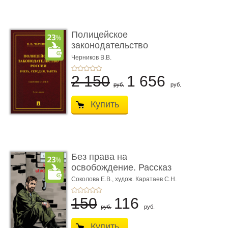
Полицейское
законодательство
России: вчера, с� ...
Черников В.В.
2 150
1 656
руб.
руб.
Купить
Без права на
освобождение. Рассказ
Соколова Е.В.,
худож. Каратаев С.Н.
150
116
руб.
руб.
Купить