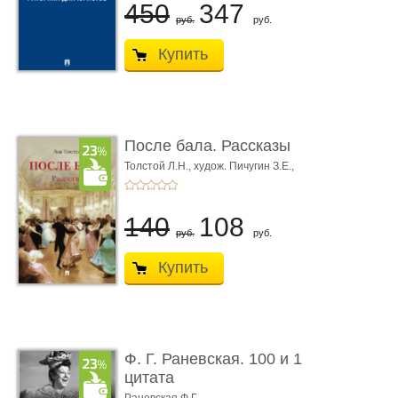
450
347
руб.
руб.
Купить
После бала. Рассказы
Толстой Л.Н.,
худож. Пичугин З.Е.,
худож. Лебедев А.И.,
худож. Лансере Е.Е.
140
108
руб.
руб.
Купить
Ф. Г. Раневская. 100 и 1
цитата