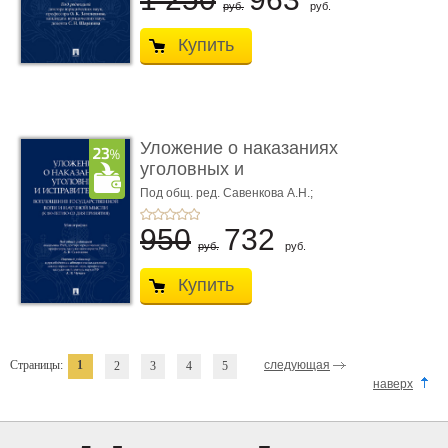
руб.
руб.
Купить
Уложение о наказаниях
уголовных и
исправитель ...
Под общ. ред. Савенкова А.Н.;
науч. ред. и рук. авт. кол. Чучаев
А.И.
950
732
руб.
руб.
Купить
Страницы:
1
следующая
2
3
4
5
наверх