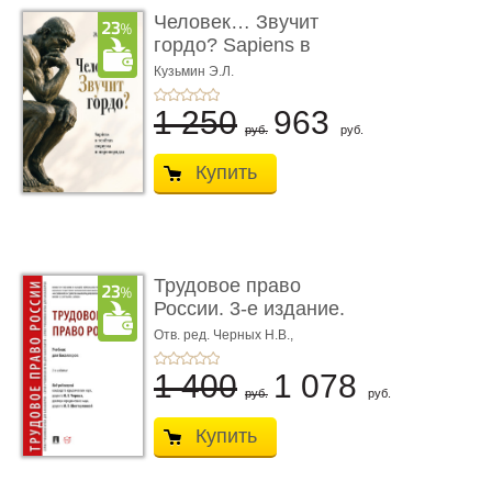
Человек… Звучит
гордо? Sapiens в
тенётах социума � ...
Кузьмин Э.Л.
1 250
963
руб.
руб.
Купить
Трудовое право
России. 3-е издание.
Учебник для ...
Отв. ред. Черных Н.В.,
Шестерякова И.В.
1 400
1 078
руб.
руб.
Купить