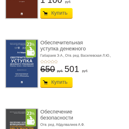
руб.
Купить
Обеспечительная
уступка денежного
требования ...
Габараев Э.А.,
Отв. ред. Василевская Л.Ю.,
вступ. сл. Каретина М.Г.
650
501
руб.
руб.
Купить
Обеспечение
безопасности
функционирования уг
Отв. ред. Абдулвалиев А.Ф.