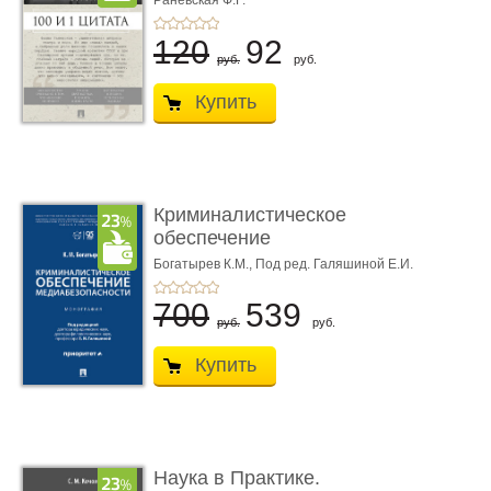
Раневская Ф.Г.
120
92
руб.
руб.
Купить
Криминалистическое
обеспечение
медиабезопас� ...
Богатырев К.М.,
Под ред. Галяшиной Е.И.
700
539
руб.
руб.
Купить
Наука в Практике.