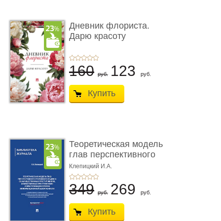
Дневник флориста.
Дарю красоту
160
123
руб.
руб.
Купить
Теоретическая модель
глав перспективного
УК о ...
Клепицкий И.А.
349
269
руб.
руб.
Купить