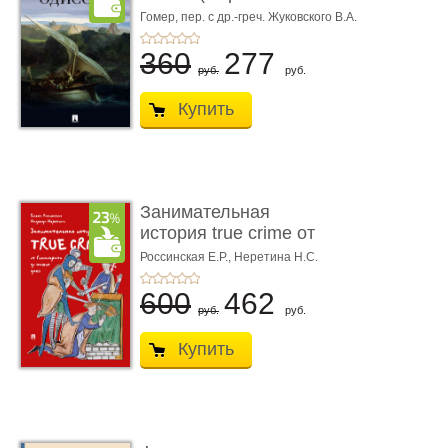
книгой»)
Гомер,
пер. с др.-греч. Жуковского В.А.
360
277
руб.
руб.
Купить
Занимательная
история true crime от
Гиппократа до � ...
Россинская Е.Р.,
Неретина Н.С.
600
462
руб.
руб.
Купить