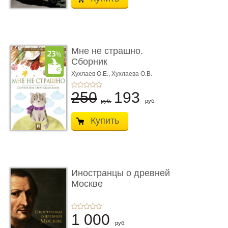
Мне не страшно.
Сборник
терапевтических
Хухлаев О.Е., Хухлаева О.В.
сказо� ...
250
193
руб.
руб.
Купить
Иностранцы о древней
Москве
1 000
руб.