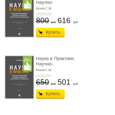
Научно-
консультационные (пра
Кочои С.М.
...
800
616
руб.
руб.
Купить
Наука в Практике.
Научно-
консультационные (пра
Кочои С.М.
...
650
501
руб.
руб.
Купить