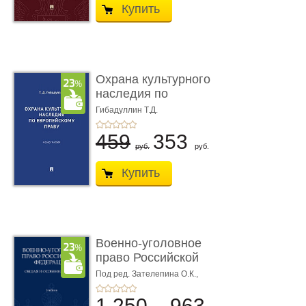
Купить
Охрана культурного
наследия по
европейскому п ...
Гибадуллин Т.Д.
459
353
руб.
руб.
Купить
Военно-уголовное
право Российской
Федерации. � ...
Под ред. Зателепина О.К.,
Шарапова С.Н.
1 250
963