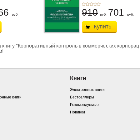
Н.С.,
Чернявская М.С.
66
910
701
руб.
руб.
руб.
Купить
 книгу "Корпоративный контроль в коммерческих корпорация
м!
Книги
Электронные книги
ронные книги
Бестселлеры
Рекомендуемые
Новинки