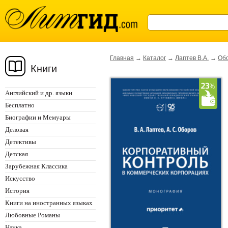
Главная
→
Каталог
→
Лаптев В.А.
→
Обо
Книги
Английский и др. языки
Бесплатно
Биографии и Мемуары
Деловая
Детективы
Детская
Зарубежная Классика
Искусство
История
Книги на иностранных языках
Любовные Романы
Наука