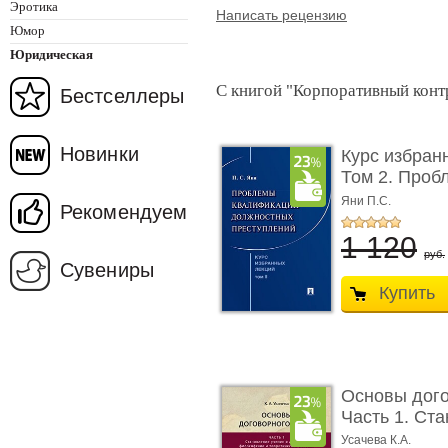
Эротика
Написать рецензию
Юмор
Юридическая
С книгой "Корпоративный контр
Бестселлеры
Новинки
Курс избран
Том 2. Проб
...
Яни П.С.
Рекомендуем
1 120
руб.
Сувениры
Купить
Основы дого
Часть 1. Ста
Усачева К.А.