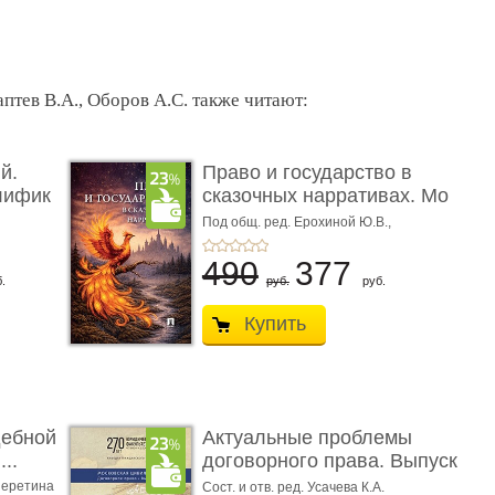
тев В.А., Оборов А.С. также читают:
й.
Право и государство в
лифик
сказочных нарративах. Мо
...
Под общ. ред. Ерохиной Ю.В.,
Сокольщика И.М.
490
377
.
руб.
руб.
Купить
дебной
Актуальные проблемы
..
договорного права. Выпуск
...
еретина
Сост. и отв. ред. Усачева К.А.