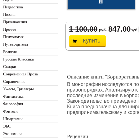
Педагогика
Поэзия
Приключения
1 100.00
847.00
Прочее
руб.
руб.
Психология
Купить
Путеводители
Религия
Русская Классика
Скидки
Современная Проза
Описание книги "Корпоративны
Справочник
В монографии исследуются по
Ужасы, Триллеры
правопорядках. Анализируютс
последние изменения в корпор
Фантастика
Законодательство приведено п
Философия
Книга предназначена для широ
Фэнтези
предпринимательскому и корп
Шпаргалки
ЭБС
Экономика
Рецензии