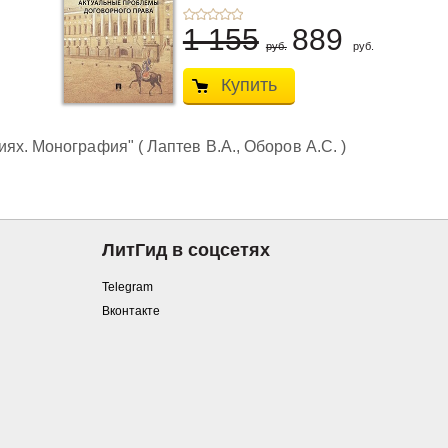
1 155
889
руб.
руб.
Купить
х. Монография" ( Лаптев В.А., Оборов А.С. )
ЛитГид в соцсетях
Telegram
Вконтакте