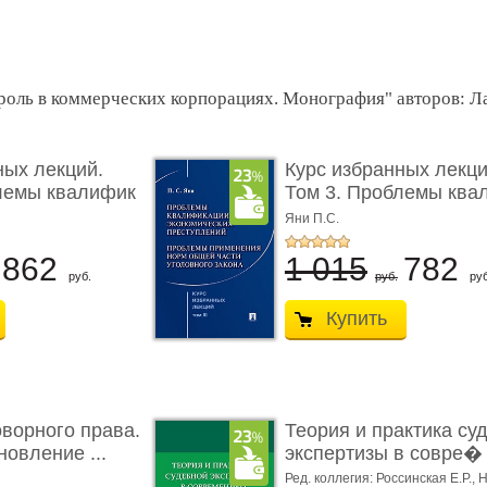
оль в коммерческих корпорациях. Монография" авторов: Лап
ных лекций.
Курс избранных лекци
лемы квалифик
Том 3. Проблемы ква
...
Яни П.С.
862
1 015
782
руб.
руб.
руб
Купить
ворного права.
Теория и практика су
новление ...
экспертизы в совре� .
Ред. коллегия: Россинская Е.Р.,
Н