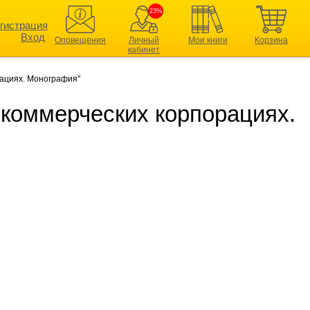
23%
гистрация
Вход
Оповещения
Личный
Мои книги
Корзина
кабинет
рациях. Монография"
 коммерческих корпорациях.